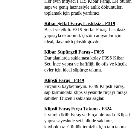
Her evin ihtiyacı F115 Kibar Faraş. Ele oturan
sapı ve geniş haznesiyle anlık döküntüleri
toplamak için pratik yardımcı.
Kibar Şeffaf Faraş Lastiksiz - F319
Basit ve etkili: F319 Şeffaf Faraş. Lastiksiz
yapısıyla ekonomik çözüm arayanlar için
ideal, dayanıklı plastik gövde.
Kibar Süpürgeli Faraş - F095
Dar alanlarda saklaması kolay F095 Kibar
Set. İnce yapısı ve hafifliği ile ofis ve küçük
evler için ideal süpürge takımı.
Klipsli Faraş - F349
Fırçanızı kaybetmeyin. F349 Klipsli Faraş,
sap kısmındaki klips sayesinde fırçayı faraşa
sabitler. Düzenli saklama sağlar.
Klipsli Faraş Fırça Takımı - F324
Uyumlu ikili: Faraş ve Fırça bir arada. Klipsli
yapısı sayesinde set halinde saklanır,
kaybolmaz. Günlük temizlik için tam takım.