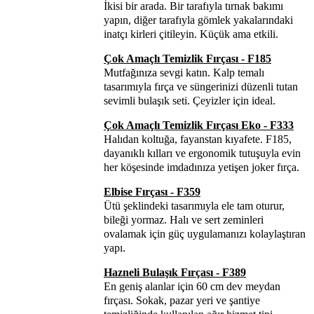
İkisi bir arada. Bir tarafıyla tırnak bakımı
yapın, diğer tarafıyla gömlek yakalarındaki
inatçı kirleri çitileyin. Küçük ama etkili.
Çok Amaçlı Temizlik Fırçası - F185
Mutfağınıza sevgi katın. Kalp temalı
tasarımıyla fırça ve süngerinizi düzenli tutan
sevimli bulaşık seti. Çeyizler için ideal.
Çok Amaçlı Temizlik Fırçası Eko - F333
Halıdan koltuğa, fayanstan kıyafete. F185,
dayanıklı kılları ve ergonomik tutuşuyla evin
her köşesinde imdadınıza yetişen joker fırça.
Elbise Fırçası - F359
Ütü şeklindeki tasarımıyla ele tam oturur,
bileği yormaz. Halı ve sert zeminleri
ovalamak için güç uygulamanızı kolaylaştıran
yapı.
Hazneli Bulaşık Fırçası - F389
En geniş alanlar için 60 cm dev meydan
fırçası. Sokak, pazar yeri ve şantiye