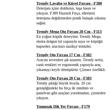
Trendy Lavabo ve Küvet Fırçası - F388
Deterjanı içine doldurun, tuşa basın ve
yıkayın. F389 Hazneli Fırça, ellerinizi
deterjana değdirmeden pratik bulaşık yıkama
sağlar.
Trendy Mega Oto Fırçası 20 Cm - F113
En yoğun köpük deneyimi. Trendy Mega,
ekstra dolgun kıl yapısıyla suyu ve köpüğü
hapseder, aracınızı nazikçe temizler.
Trendy Oto Fırçası 17 Cm - F382
Aracını sevenlere şık tasarım. Trendy serisi,
canlı renkleri ve ergonomik yapısıyla araç
yıkamayı keyfe dönüştürür. Çizmez özellikli.
Trendy Oto Fırçası 20 Cm - F383
Trendy şıklığı büyük boyda. 20 cm
genişliğindeki bu fırça ile minibüs ve
panelvan gibi araçları yorulmadan, çizmeden
yıkayın.
Yumuşak Dik Yer Fırçası - F179