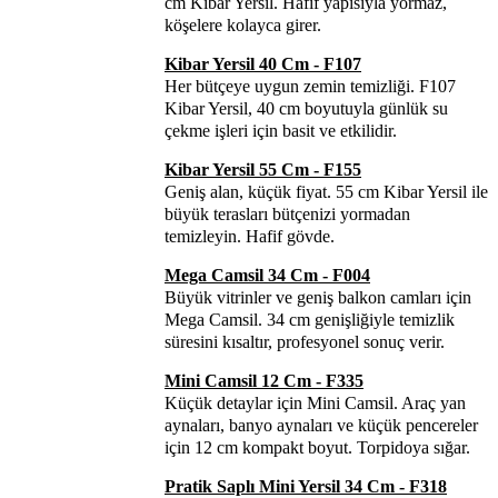
cm Kibar Yersil. Hafif yapısıyla yormaz,
köşelere kolayca girer.
Kibar Yersil 40 Cm - F107
Her bütçeye uygun zemin temizliği. F107
Kibar Yersil, 40 cm boyutuyla günlük su
çekme işleri için basit ve etkilidir.
Kibar Yersil 55 Cm - F155
Geniş alan, küçük fiyat. 55 cm Kibar Yersil ile
büyük terasları bütçenizi yormadan
temizleyin. Hafif gövde.
Mega Camsil 34 Cm - F004
Büyük vitrinler ve geniş balkon camları için
Mega Camsil. 34 cm genişliğiyle temizlik
süresini kısaltır, profesyonel sonuç verir.
Mini Camsil 12 Cm - F335
Küçük detaylar için Mini Camsil. Araç yan
aynaları, banyo aynaları ve küçük pencereler
için 12 cm kompakt boyut. Torpidoya sığar.
Pratik Saplı Mini Yersil 34 Cm - F318