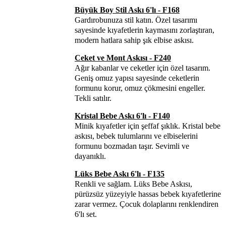
Büyük Boy Stil Askı 6'lı - F168
Gardırobunuza stil katın. Özel tasarımı
sayesinde kıyafetlerin kaymasını zorlaştıran,
modern hatlara sahip şık elbise askısı.
Ceket ve Mont Askısı - F240
Ağır kabanlar ve ceketler için özel tasarım.
Geniş omuz yapısı sayesinde ceketlerin
formunu korur, omuz çökmesini engeller.
Tekli satılır.
Kristal Bebe Askı 6'lı - F140
Minik kıyafetler için şeffaf şıklık. Kristal bebe
askısı, bebek tulumlarını ve elbiselerini
formunu bozmadan taşır. Sevimli ve
dayanıklı.
Lüks Bebe Askı 6'lı - F135
Renkli ve sağlam. Lüks Bebe Askısı,
pürüzsüz yüzeyiyle hassas bebek kıyafetlerine
zarar vermez. Çocuk dolaplarını renklendiren
6'lı set.