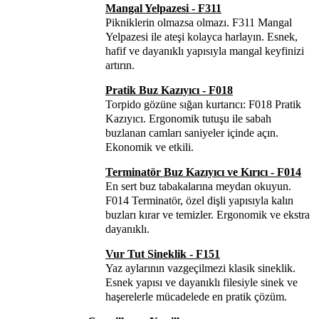
Mangal Yelpazesi - F311
Pikniklerin olmazsa olmazı. F311 Mangal
Yelpazesi ile ateşi kolayca harlayın. Esnek,
hafif ve dayanıklı yapısıyla mangal keyfinizi
artırın.
Pratik Buz Kazıyıcı - F018
Torpido gözüne sığan kurtarıcı: F018 Pratik
Kazıyıcı. Ergonomik tutuşu ile sabah
buzlanan camları saniyeler içinde açın.
Ekonomik ve etkili.
Terminatör Buz Kazıyıcı ve Kırıcı - F014
En sert buz tabakalarına meydan okuyun.
F014 Terminatör, özel dişli yapısıyla kalın
buzları kırar ve temizler. Ergonomik ve ekstra
dayanıklı.
Vur Tut Sineklik - F151
Yaz aylarının vazgeçilmezi klasik sineklik.
Esnek yapısı ve dayanıklı filesiyle sinek ve
haşerelerle mücadelede en pratik çözüm.