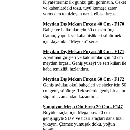
Kıyafetleriniz ilk günkü gibi görünsün. Ceket
ve kabanlardaki tozu, tüyü kumaşa zarar
vermeden temizleyen nazik elbise fırçası.
Meydan Dış Mekan Fırçası 40 Cm - F170
Bahçe ve balkonlar için 30 cm sert fırça.
Çamur, yaprak ve kaba pislikleri süpürmek
için dayanıklı "Meydan" serisi.
Meydan Dış Mekan Fırçası 50 Cm - F171
Apartman girişleri ve kaldırımlar için 40 cm
meydan fırçası. Geniş yüzeyi ve sert kılları ile
kaba temizliği hızlandırır.
Meydan Dış Mekan Fırçası 60 Cm - F172
Geniş avlular, okul bahçeleri ve siteler için 50
cm geniş süpürge. Tek seferde geniş bir alanı
süpürür, zamandan kazandırır.
Şampiyon Mega Oto Fırça 20 Cm - F147
Büyük araçlar için Mega boy. 20 cm
genişliğiyle SUV ve ticari araçları daha hızlı
yıkayın. Çizmez yumuşak doku, yoğun
köpük.