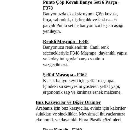
Punto Çöp Kovalı Banyo Seti 6 Parça -
F378
Banyonuzda eksiksiz uyum. Çöp kovası,
fırça, sabunluk, diş fırçalık ve fazlası... 6
parçalı Punto set ile banyonuzu baştan aşağı
yenileyin.
Renkli Maşrapa - F348
Banyonuzu renklendirin. Canlı renk
seçenekleriyle F348 Maşrapa, dayanıklı yapısı
ve kolay tutuşuyla banyo saatinin
vazgeçilmezi.
Şeffaf Maşrapa - F362
Klasik banyo keyfi için şeffaf maşrapa.
İçindeki su seviyesini gösteren şeffaf yapı,
ergonomik sap ve kırılmaz esnek malzeme.
Buz Kazıyıcılar ve Diğer Ürünler
Arabanız için buz kazıyıcılar, eviniz için kalorifer
sulukları ve sineklikler. Mevsimsel ihtiyaçlarınıza
ekonomik ve dayanıklı Flora Plastik çözümleri.
Baca Kapağı - F169