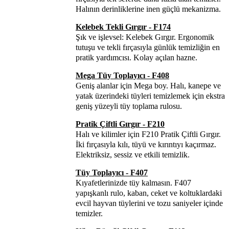
Halının derinliklerine inen güçlü mekanizma.
Kelebek Tekli Gırgır - F174
Şık ve işlevsel: Kelebek Gırgır. Ergonomik
tutuşu ve tekli fırçasıyla günlük temizliğin en
pratik yardımcısı. Kolay açılan hazne.
Mega Tüy Toplayıcı - F408
Geniş alanlar için Mega boy. Halı, kanepe ve
yatak üzerindeki tüyleri temizlemek için ekstra
geniş yüzeyli tüy toplama rulosu.
Pratik Çiftli Gırgır - F210
Halı ve kilimler için F210 Pratik Çiftli Gırgır.
İki fırçasıyla kılı, tüyü ve kırıntıyı kaçırmaz.
Elektriksiz, sessiz ve etkili temizlik.
Tüy Toplayıcı - F407
Kıyafetlerinizde tüy kalmasın. F407
yapışkanlı rulo, kaban, ceket ve koltuklardaki
evcil hayvan tüylerini ve tozu saniyeler içinde
temizler.