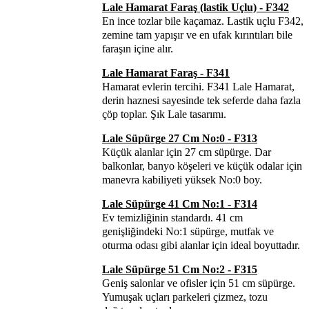
Lale Hamarat Faraş (lastik Uçlu) - F342
En ince tozlar bile kaçamaz. Lastik uçlu F342,
zemine tam yapışır ve en ufak kırıntıları bile
faraşın içine alır.
Lale Hamarat Faraş - F341
Hamarat evlerin tercihi. F341 Lale Hamarat,
derin haznesi sayesinde tek seferde daha fazla
çöp toplar. Şık Lale tasarımı.
Lale Süpürge 27 Cm No:0 - F313
Küçük alanlar için 27 cm süpürge. Dar
balkonlar, banyo köşeleri ve küçük odalar için
manevra kabiliyeti yüksek No:0 boy.
Lale Süpürge 41 Cm No:1 - F314
Ev temizliğinin standardı. 41 cm
genişliğindeki No:1 süpürge, mutfak ve
oturma odası gibi alanlar için ideal boyuttadır.
Lale Süpürge 51 Cm No:2 - F315
Geniş salonlar ve ofisler için 51 cm süpürge.
Yumuşak uçları parkeleri çizmez, tozu