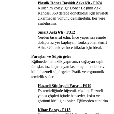
Plastik Döner Başlıklı Askı 6'lı - F074
Kullanım kolaylığı: Döner Başlıklı Askı.
Kancası 360 derece dönebildiği için kıyafeti
çıkarmadan yönünü değiştirebilir, her yere
asabilirsiniz.
Smart Askı 6'lı - F312
Yerden tasarruf edin. İnce yapısı sayesinde
dolapta az yer kaplayan, fonksiyonel Smart
Askı. Gömlek ve ince trikolar için ideal.
Faraşlar ve Süpürgeler
Eğilmeden temizlik yapmanızı sağlayan saplı
faraşlar, toz kaçırmayan lastik uçlu modeller ve
kilitli hazneli süpürgeler. Pratik ve ergonomik
temizlik setleri.
Hazneli Süpürgeli Faraş - F019
Ev temizliğinde hijyenik çözüm. Hazneli
yapısı çöpleri içinde hapseder, koku ve
görüntü kirliliğini önler. Eğilmeden süpürün.
Kibar Faraş - F115