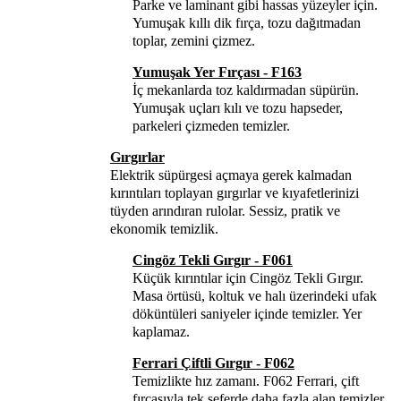
Parke ve laminant gibi hassas yüzeyler için.
Yumuşak kıllı dik fırça, tozu dağıtmadan
toplar, zemini çizmez.
Yumuşak Yer Fırçası - F163
İç mekanlarda toz kaldırmadan süpürün.
Yumuşak uçları kılı ve tozu hapseder,
parkeleri çizmeden temizler.
Gırgırlar
Elektrik süpürgesi açmaya gerek kalmadan
kırıntıları toplayan gırgırlar ve kıyafetlerinizi
tüyden arındıran rulolar. Sessiz, pratik ve
ekonomik temizlik.
Cingöz Tekli Gırgır - F061
Küçük kırıntılar için Cingöz Tekli Gırgır.
Masa örtüsü, koltuk ve halı üzerindeki ufak
döküntüleri saniyeler içinde temizler. Yer
kaplamaz.
Ferrari Çiftli Gırgır - F062
Temizlikte hız zamanı. F062 Ferrari, çift
fırçasıyla tek seferde daha fazla alan temizler.