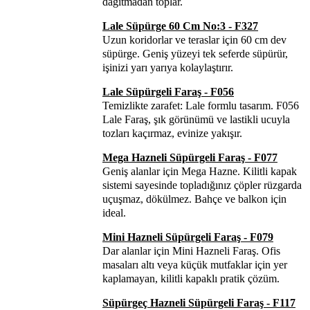
dağıtmadan toplar.
Lale Süpürge 60 Cm No:3 - F327
Uzun koridorlar ve teraslar için 60 cm dev
süpürge. Geniş yüzeyi tek seferde süpürür,
işinizi yarı yarıya kolaylaştırır.
Lale Süpürgeli Faraş - F056
Temizlikte zarafet: Lale formlu tasarım. F056
Lale Faraş, şık görünümü ve lastikli ucuyla
tozları kaçırmaz, evinize yakışır.
Mega Hazneli Süpürgeli Faraş - F077
Geniş alanlar için Mega Hazne. Kilitli kapak
sistemi sayesinde topladığınız çöpler rüzgarda
uçuşmaz, dökülmez. Bahçe ve balkon için
ideal.
Mini Hazneli Süpürgeli Faraş - F079
Dar alanlar için Mini Hazneli Faraş. Ofis
masaları altı veya küçük mutfaklar için yer
kaplamayan, kilitli kapaklı pratik çözüm.
Süpürgeç Hazneli Süpürgeli Faraş - F117