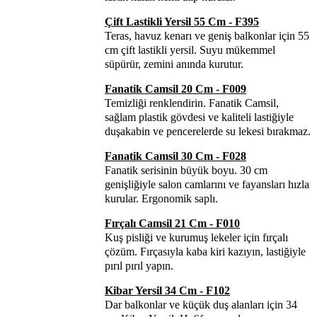
Çift Lastikli Yersil 55 Cm - F395
Teras, havuz kenarı ve geniş balkonlar için 55
cm çift lastikli yersil. Suyu mükemmel
süpürür, zemini anında kurutur.
Fanatik Camsil 20 Cm - F009
Temizliği renklendirin. Fanatik Camsil,
sağlam plastik gövdesi ve kaliteli lastiğiyle
duşakabin ve pencerelerde su lekesi bırakmaz.
Fanatik Camsil 30 Cm - F028
Fanatik serisinin büyük boyu. 30 cm
genişliğiyle salon camlarını ve fayansları hızla
kurular. Ergonomik saplı.
Fırçalı Camsil 21 Cm - F010
Kuş pisliği ve kurumuş lekeler için fırçalı
çözüm. Fırçasıyla kaba kiri kazıyın, lastiğiyle
pırıl pırıl yapın.
Kibar Yersil 34 Cm - F102
Dar balkonlar ve küçük duş alanları için 34