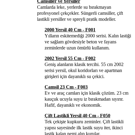
Camsiller ve Yersiller
Camlarda leke, yerlerde su bırakmayan
profesyonel çekçekler. Süngerli camsiller, çift
lastikli yersiller ve spreyli pratik modeller.
2000 Yersil 40 Cm - F001
Yılların eskitemediği 2000 serisi. Kalın lastiği
ve sağlam gövdesiyle beton ve fayans
zeminlerde uzun ömürlü kullanım.
2002 Yersil 55 Cm - F002
Geniş alanların klasik tercihi. 55 cm 2002
serisi yersil, okul koridorları ve apartman
girişleri için dayanıklı su çekici.
Camsil 23 Cm - F003
Ev ve araç camları için klasik çözüm. 23 cm
kauçuk ucuyla suyu iz bırakmadan sıyırır.
Hafif, dayanıklı ve ekonomik.
Çift Lastikli Yersil 40 Cm - F050
Tek çekişte kupkuru zeminler. Çift lastikli
yapısı sayesinde ilk lastik suyu iter, ikinci
lastik kalan nemi alıp kurular.