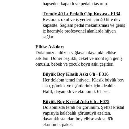
hapseden kapaklı ve pedallı tasarım.
Trendy 40 Lt Pedallı Çöp Kovası - F134
Restoran, okul ve iş yerleri için 40 litre dev
kapasite. Sağlam pedal mekanizması ve geniş
iç hacmiyle profesyonel alanlarda hijyen
sağlar.
Elbise Askıları
Dolabınızda düzen sağlayan dayanıklı elbise
askıları. Döner başlıklı, ceket ve mont için geniş
omuzlu, bebek ve çocuk boyu askı çeşitleri.
Büyük Boy Klasik Askı 6'lı - F316
Her dolabın temel ihtiyacı. Klasik büyük boy
askı, gömlek ve tişörtleriniz için idealdir.
Hafif, dayanıklı ve ekonomik 6'lı set.
Büyük Boy Kristal Askı 6'lı - F075
Dolabınızda ferah bir görünüm. Şeffaf kristal
yapısıyla kalabalık görüntüyü azaltan,
dayanıklı standart boy elbise askısı. 6'lı
ekonomik paket.