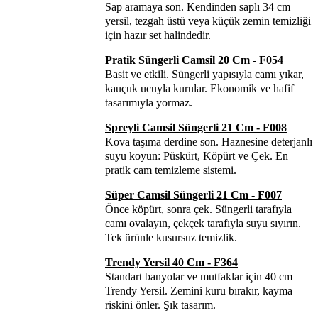
Sap aramaya son. Kendinden saplı 34 cm
yersil, tezgah üstü veya küçük zemin temizliği
için hazır set halindedir.
Pratik Süngerli Camsil 20 Cm - F054
Basit ve etkili. Süngerli yapısıyla camı yıkar,
kauçuk ucuyla kurular. Ekonomik ve hafif
tasarımıyla yormaz.
Spreyli Camsil Süngerli 21 Cm - F008
Kova taşıma derdine son. Haznesine deterjanlı
suyu koyun: Püskürt, Köpürt ve Çek. En
pratik cam temizleme sistemi.
Süper Camsil Süngerli 21 Cm - F007
Önce köpürt, sonra çek. Süngerli tarafıyla
camı ovalayın, çekçek tarafıyla suyu sıyırın.
Tek ürünle kusursuz temizlik.
Trendy Yersil 40 Cm - F364
Standart banyolar ve mutfaklar için 40 cm
Trendy Yersil. Zemini kuru bırakır, kayma
riskini önler. Şık tasarım.