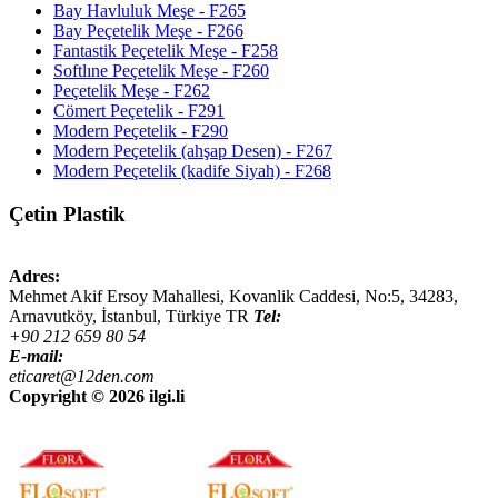
Bay Havluluk Meşe - F265
Bay Peçetelik Meşe - F266
Fantastik Peçetelik Meşe - F258
Softlıne Peçetelik Meşe - F260
Peçetelik Meşe - F262
Cömert Peçetelik - F291
Modern Peçetelik - F290
Modern Peçetelik (ahşap Desen) - F267
Modern Peçetelik (kadife Siyah) - F268
Çetin Plastik
Adres:
Mehmet Akif Ersoy Mahallesi, Kovanlik Caddesi, No:5,
34283
,
Arnavutköy, İstanbul
,
Türkiye
TR
Tel:
+90 212 659 80 54
E-mail:
eticaret@12den.com
Copyright ©
2026 ilgi.li