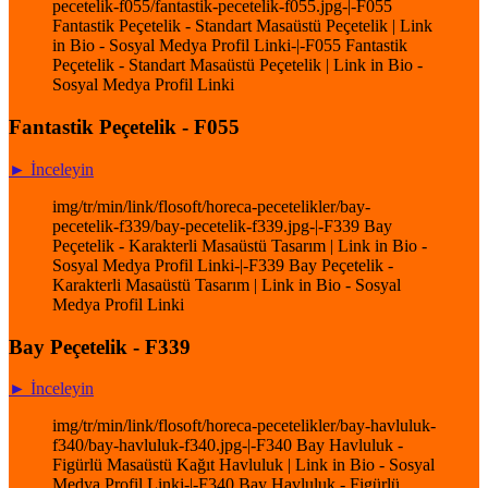
pecetelik-f055/fantastik-pecetelik-f055.jpg-|-F055
Fantastik Peçetelik - Standart Masaüstü Peçetelik | Link
in Bio - Sosyal Medya Profil Linki-|-F055 Fantastik
Peçetelik - Standart Masaüstü Peçetelik | Link in Bio -
Sosyal Medya Profil Linki
Fantastik Peçetelik - F055
► İnceleyin
img/tr/min/link/flosoft/horeca-pecetelikler/bay-
pecetelik-f339/bay-pecetelik-f339.jpg-|-F339 Bay
Peçetelik - Karakterli Masaüstü Tasarım | Link in Bio -
Sosyal Medya Profil Linki-|-F339 Bay Peçetelik -
Karakterli Masaüstü Tasarım | Link in Bio - Sosyal
Medya Profil Linki
Bay Peçetelik - F339
► İnceleyin
img/tr/min/link/flosoft/horeca-pecetelikler/bay-havluluk-
f340/bay-havluluk-f340.jpg-|-F340 Bay Havluluk -
Figürlü Masaüstü Kağıt Havluluk | Link in Bio - Sosyal
Medya Profil Linki-|-F340 Bay Havluluk - Figürlü