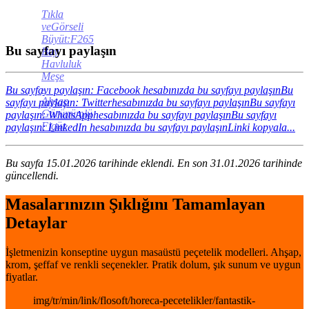
Tıkla
veGörseli
Büyüt:F265
Bu sayfayı paylaşın
Bay
Havluluk
Meşe
-
Bu sayfayı paylaşın: Facebook hesabınızda bu sayfayı paylaşın
Bu
Ahşap
sayfayı paylaşın: Twitterhesabınızda bu sayfayı paylaşın
Bu sayfayı
Görünümlü
paylaşın: WhatsApphesabınızda bu sayfayı paylaşın
Bu sayfayı
Figür
paylaşın: LinkedIn hesabınızda bu sayfayı paylaşın
Linki kopyala...
Bu sayfa 15.01.2026 tarihinde eklendi. En son 31.01.2026 tarihinde
güncellendi.
Masalarınızın Şıklığını Tamamlayan
Detaylar
İşletmenizin konseptine uygun masaüstü peçetelik modelleri. Ahşap,
krom, şeffaf ve renkli seçenekler. Pratik dolum, şık sunum ve uygun
fiyatlar.
img/tr/min/link/flosoft/horeca-pecetelikler/fantastik-