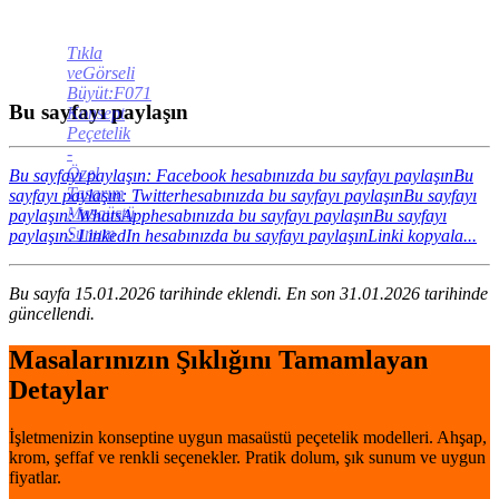
Tıkla
veGörseli
Büyüt:F071
Bu sayfayı paylaşın
Konsept
Peçetelik
-
Özel
Bu sayfayı paylaşın: Facebook hesabınızda bu sayfayı paylaşın
Bu
Tasarım
sayfayı paylaşın: Twitterhesabınızda bu sayfayı paylaşın
Bu sayfayı
Masaüstü
paylaşın: WhatsApphesabınızda bu sayfayı paylaşın
Bu sayfayı
Sunum
paylaşın: LinkedIn hesabınızda bu sayfayı paylaşın
Linki kopyala...
Bu sayfa 15.01.2026 tarihinde eklendi. En son 31.01.2026 tarihinde
güncellendi.
Masalarınızın Şıklığını Tamamlayan
Detaylar
İşletmenizin konseptine uygun masaüstü peçetelik modelleri. Ahşap,
krom, şeffaf ve renkli seçenekler. Pratik dolum, şık sunum ve uygun
fiyatlar.