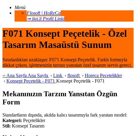
Menü
Flosoft | HoReCa
➞ ilgi.li Profil Linki
F071 Konsept Peçetelik - Özel
Tasarım Masaüstü Sunum
Sıradanlıktan uzaklaşın: F071 Konsept Peçetelik. Farklı formuyla
dikkat çeken, işletmenizin tarzını yansıtan özel tasarım servis gereci.
‹‹
Ana Sayfa
Ana Sayfa
›
Link
›
flosoft
›
Horeca Peçetelikler
›
Konsept Peçetelik - F071
Konsept Peçetelik - F071
Mekanınızın Tarzını Yansıtan Özgün
Form
Standartların dışında, akılda kalıcı tasarımıyla fark yaratan model:
Kategori:
Peçetelikler
Stil:
Konsept Tasarım