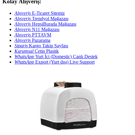
Kolay Alışveriş:
Alışveriş
E-Ticaret Sitemiz
Alışveriş
Trendyol Mağazası
Alışveriş
HepsiBurada Mağazası
Alışveriş
N11 Mağazası
Alışveriş
PTTAVM
Alışveriş
Pazarama
Sipariş
Kargo Takip Sayfası
Kurumsal
Çetin Plastik
WhatsApp
Yurt İçi (Domestic) Canlı Destek
WhatsApp
Export (Yurt dışı) Live Support