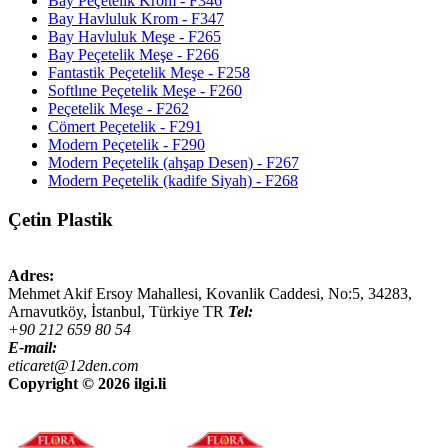
Bay Peçetelik Krom - F346
Bay Havluluk Krom - F347
Bay Havluluk Meşe - F265
Bay Peçetelik Meşe - F266
Fantastik Peçetelik Meşe - F258
Softlıne Peçetelik Meşe - F260
Peçetelik Meşe - F262
Cömert Peçetelik - F291
Modern Peçetelik - F290
Modern Peçetelik (ahşap Desen) - F267
Modern Peçetelik (kadife Siyah) - F268
Çetin Plastik
Adres:
Mehmet Akif Ersoy Mahallesi, Kovanlik Caddesi, No:5,
34283
,
Arnavutköy, İstanbul
,
Türkiye
TR
Tel:
+90 212 659 80 54
E-mail:
eticaret@12den.com
Copyright ©
2026 ilgi.li