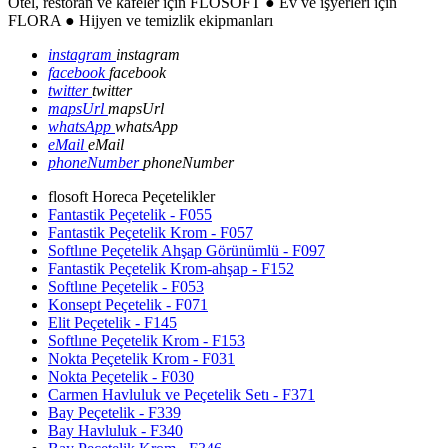
Otel, restoran ve kafeler için FLOSOFT ● Ev ve işyerleri için
FLORA ● Hijyen ve temizlik ekipmanları
instagram
instagram
facebook
facebook
twitter
twitter
mapsUrl
mapsUrl
whatsApp
whatsApp
eMail
eMail
phoneNumber
phoneNumber
flosoft Horeca Peçetelikler
Fantastik Peçetelik - F055
Fantastik Peçetelik Krom - F057
Softlıne Peçetelik Ahşap Görünümlü - F097
Fantastik Peçetelik Krom-ahşap - F152
Softlıne Peçetelik - F053
Konsept Peçetelik - F071
Elit Peçetelik - F145
Softlıne Peçetelik Krom - F153
Nokta Peçetelik Krom - F031
Nokta Peçetelik - F030
Carmen Havluluk ve Peçetelik Setı - F371
Bay Peçetelik - F339
Bay Havluluk - F340