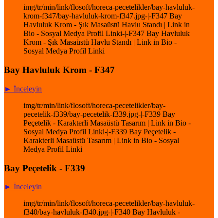
img/tr/min/link/flosoft/horeca-pecetelikler/bay-havluluk-
krom-f347/bay-havluluk-krom-f347.jpg-|-F347 Bay
Havluluk Krom - Şık Masaüstü Havlu Standı | Link in
Bio - Sosyal Medya Profil Linki-|-F347 Bay Havluluk
Krom - Şık Masaüstü Havlu Standı | Link in Bio -
Sosyal Medya Profil Linki
Bay Havluluk Krom - F347
► İnceleyin
img/tr/min/link/flosoft/horeca-pecetelikler/bay-
pecetelik-f339/bay-pecetelik-f339.jpg-|-F339 Bay
Peçetelik - Karakterli Masaüstü Tasarım | Link in Bio -
Sosyal Medya Profil Linki-|-F339 Bay Peçetelik -
Karakterli Masaüstü Tasarım | Link in Bio - Sosyal
Medya Profil Linki
Bay Peçetelik - F339
► İnceleyin
img/tr/min/link/flosoft/horeca-pecetelikler/bay-havluluk-
f340/bay-havluluk-f340.jpg-|-F340 Bay Havluluk -