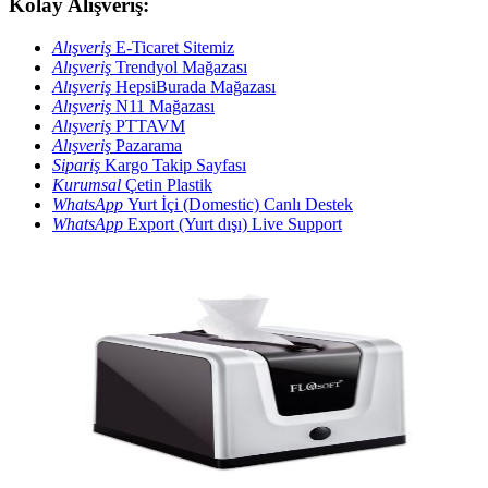
Kolay Alışveriş:
Alışveriş
E-Ticaret Sitemiz
Alışveriş
Trendyol Mağazası
Alışveriş
HepsiBurada Mağazası
Alışveriş
N11 Mağazası
Alışveriş
PTTAVM
Alışveriş
Pazarama
Sipariş
Kargo Takip Sayfası
Kurumsal
Çetin Plastik
WhatsApp
Yurt İçi (Domestic) Canlı Destek
WhatsApp
Export (Yurt dışı) Live Support