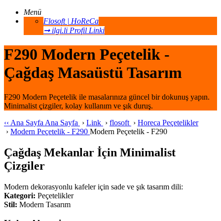
Menü
Flosoft | HoReCa
➞ ilgi.li Profil Linki
F290 Modern Peçetelik -
Çağdaş Masaüstü Tasarım
F290 Modern Peçetelik ile masalarınıza güncel bir dokunuş yapın.
Minimalist çizgiler, kolay kullanım ve şık duruş.
‹‹
Ana Sayfa
Ana Sayfa
›
Link
›
flosoft
›
Horeca Peçetelikler
›
Modern Peçetelik - F290
Modern Peçetelik - F290
Çağdaş Mekanlar İçin Minimalist
Çizgiler
Modern dekorasyonlu kafeler için sade ve şık tasarım dili:
Kategori:
Peçetelikler
Stil:
Modern Tasarım