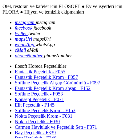
Otel, restoran ve kafeler için FLOSOFT ● Ev ve işyerleri için
FLORA ● Hijyen ve temizlik ekipmanları
instagram
instagram
facebook
facebook
twitter
twitter
mapsUrl
mapsUrl
whatsApp
whatsApp
eMail
eMail
phoneNumber
phoneNumber
flosoft Horeca Peçetelikler
Fantastik Peçetelik - F055
Fantastik Peçetelik Krom - F057
Softlıne Peçetelik Ahşap Görünümlü - F097
Fantastik Peçetelik Krom-ahşap - F152
Softlıne Peçetelik - F053
Konsept Peçetelik - F071
Elit Peçetelik - F145
Softlıne Peçetelik Krom - F153
Nokta Peçetelik Krom - F031
Nokta Peçetelik - F030
Carmen Havluluk ve Peçetelik Setı - F371
Bay Peçetelik - F339