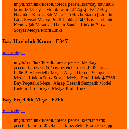
img/tr/min/link/flosoft/horeca-pecetelikler/bay-havluluk-
krom-f347/bay-havluluk-krom-f347.jpg-|-F347 Bay
Havluluk Krom - Şık Masaüstü Havlu Standı | Link in
Bio - Sosyal Medya Profil Linki-|-F347 Bay Havluluk
Krom - Şık Masaüstü Havlu Standı | Link in Bio -
Sosyal Medya Profil Linki
Bay Havluluk Krom - F347
► İnceleyin
img/tr/min/link/flosoft/horeca-pecetelikler/bay-
pecetelik-mese-f266/bay-pecetelik-mese-f266.jpg-|-
F266 Bay Peçetelik Meşe - Ahşap Desenli Sempatik
Model | Link in Bio - Sosyal Medya Profil Linki-|-F266
Bay Peçetelik Meşe - Ahşap Desenli Sempatik Model |
Link in Bio - Sosyal Medya Profil Linki
Bay Peçetelik Meşe - F266
► İnceleyin
img/tr/min/link/flosoft/horeca-pecetelikler/fantastik-
pecetelik-krom-f057/fantastik-pecetelik-krom-f057.jpg-