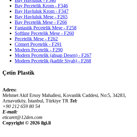
Bay Havluluk - F340
Bay Peçetelik Krom - F346
Bay Havluluk Krom - F347
Bay Havluluk Meşe - F265
Bay Peçetelik Meşe - F266
Fantastik Peçetelik Meşe - F258
Softlıne Peçetelik Meşe - F260
Peçetelik Meşe - F262
Cömert Peçetelik - F291
Modern Peçetelik - F290
Modern Peçetelik (ahşap Desen) - F267
Modern Peçetelik (kadife Siyah) - F268
Çetin Plastik
Adres:
Mehmet Akif Ersoy Mahallesi, Kovanlik Caddesi, No:5,
34283
,
Arnavutköy, İstanbul
,
Türkiye
TR
Tel:
+90 212 659 80 54
E-mail:
eticaret@12den.com
Copyright ©
2026 ilgi.li