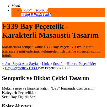
Menü
Flosoft | HoReCa
➞ ilgi.li Profil Linki
F339 Bay Peçetelik -
Karakterli Masaüstü Tasarım
Masalarınıza sempati katın: F339 Bay Peçetelik. Özel figürlü
tasarımıyla müşterilerinizi gülümseten, işlevsel ve eğlenceli sunum
ürünü.
‹‹
Ana Sayfa
Ana Sayfa
›
Link
›
flosoft
›
Horeca Peçetelikler
›
Bay Peçetelik - F339
Bay Peçetelik - F339
Sempatik ve Dikkat Çekici Tasarım
Mekana neşe ve karakter katan, "Bay" formunda özel tasarım:
Kategori:
Peçetelikler
Seri:
Bay Figürlü Seri
Kolay Alışveriş: