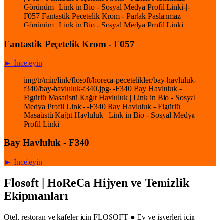
Görünüm | Link in Bio - Sosyal Medya Profil Linki-|-
F057 Fantastik Peçetelik Krom - Parlak Paslanmaz
Görünüm | Link in Bio - Sosyal Medya Profil Linki
Fantastik Peçetelik Krom - F057
► İnceleyin
img/tr/min/link/flosoft/horeca-pecetelikler/bay-havluluk-
f340/bay-havluluk-f340.jpg-|-F340 Bay Havluluk -
Figürlü Masaüstü Kağıt Havluluk | Link in Bio - Sosyal
Medya Profil Linki-|-F340 Bay Havluluk - Figürlü
Masaüstü Kağıt Havluluk | Link in Bio - Sosyal Medya
Profil Linki
Bay Havluluk - F340
► İnceleyin
Flosoft | HoReCa Hijyen ve Temizlik
Ekipmanları
Otel, restoran ve kafeler için FLOSOFT ● Ev ve işyerleri için