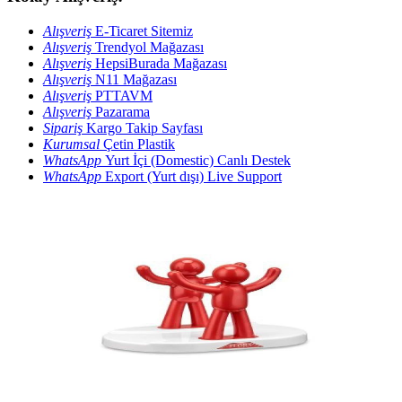
Alışveriş
E-Ticaret Sitemiz
Alışveriş
Trendyol Mağazası
Alışveriş
HepsiBurada Mağazası
Alışveriş
N11 Mağazası
Alışveriş
PTTAVM
Alışveriş
Pazarama
Sipariş
Kargo Takip Sayfası
Kurumsal
Çetin Plastik
WhatsApp
Yurt İçi (Domestic) Canlı Destek
WhatsApp
Export (Yurt dışı) Live Support