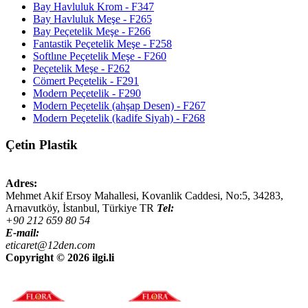
Bay Havluluk Krom - F347
Bay Havluluk Meşe - F265
Bay Peçetelik Meşe - F266
Fantastik Peçetelik Meşe - F258
Softlıne Peçetelik Meşe - F260
Peçetelik Meşe - F262
Cömert Peçetelik - F291
Modern Peçetelik - F290
Modern Peçetelik (ahşap Desen) - F267
Modern Peçetelik (kadife Siyah) - F268
Çetin Plastik
Adres:
Mehmet Akif Ersoy Mahallesi, Kovanlik Caddesi, No:5,
34283
,
Arnavutköy, İstanbul
,
Türkiye
TR
Tel:
+90 212 659 80 54
E-mail:
eticaret@12den.com
Copyright ©
2026 ilgi.li