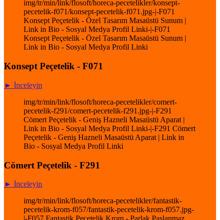
img/tr/min/link/flosoft/horeca-pecetelikler/konsept-
pecetelik-f071/konsept-pecetelik-f071.jpg-|-F071
Konsept Peçetelik - Özel Tasarım Masaüstü Sunum |
Link in Bio - Sosyal Medya Profil Linki-|-F071
Konsept Peçetelik - Özel Tasarım Masaüstü Sunum |
Link in Bio - Sosyal Medya Profil Linki
Konsept Peçetelik - F071
► İnceleyin
img/tr/min/link/flosoft/horeca-pecetelikler/comert-
pecetelik-f291/comert-pecetelik-f291.jpg-|-F291
Cömert Peçetelik - Geniş Hazneli Masaüstü Aparat |
Link in Bio - Sosyal Medya Profil Linki-|-F291 Cömert
Peçetelik - Geniş Hazneli Masaüstü Aparat | Link in
Bio - Sosyal Medya Profil Linki
Cömert Peçetelik - F291
► İnceleyin
img/tr/min/link/flosoft/horeca-pecetelikler/fantastik-
pecetelik-krom-f057/fantastik-pecetelik-krom-f057.jpg-
|-F057 Fantastik Peçetelik Krom - Parlak Paslanmaz