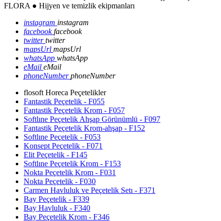
FLORA ● Hijyen ve temizlik ekipmanları
instagram
instagram
facebook
facebook
twitter
twitter
mapsUrl
mapsUrl
whatsApp
whatsApp
eMail
eMail
phoneNumber
phoneNumber
flosoft Horeca Peçetelikler
Fantastik Peçetelik - F055
Fantastik Peçetelik Krom - F057
Softlıne Peçetelik Ahşap Görünümlü - F097
Fantastik Peçetelik Krom-ahşap - F152
Softlıne Peçetelik - F053
Konsept Peçetelik - F071
Elit Peçetelik - F145
Softlıne Peçetelik Krom - F153
Nokta Peçetelik Krom - F031
Nokta Peçetelik - F030
Carmen Havluluk ve Peçetelik Setı - F371
Bay Peçetelik - F339
Bay Havluluk - F340
Bay Peçetelik Krom - F346