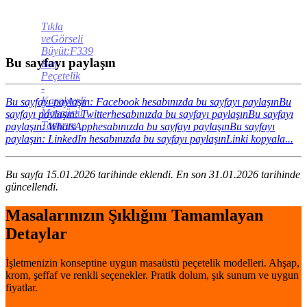
Tıkla
veGörseli
Büyüt:F339
Bu sayfayı paylaşın
Bay
Peçetelik
-
Karakterli
Bu sayfayı paylaşın: Facebook hesabınızda bu sayfayı paylaşın
Bu
Masaüstü
sayfayı paylaşın: Twitterhesabınızda bu sayfayı paylaşın
Bu sayfayı
Tasarım
paylaşın: WhatsApphesabınızda bu sayfayı paylaşın
Bu sayfayı
paylaşın: LinkedIn hesabınızda bu sayfayı paylaşın
Linki kopyala...
Bu sayfa 15.01.2026 tarihinde eklendi. En son 31.01.2026 tarihinde
güncellendi.
Masalarınızın Şıklığını Tamamlayan
Detaylar
İşletmenizin konseptine uygun masaüstü peçetelik modelleri. Ahşap,
krom, şeffaf ve renkli seçenekler. Pratik dolum, şık sunum ve uygun
fiyatlar.