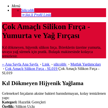
Menü
Silicolife
➞ ilgi.li Profil Linki
Çok Amaçlı Silikon Fırça -
Yumurta ve Yağ Fırçası
Kıl dökmeyen, hijyenik silikon fırça. Böreklerin üzerine yumurta,
tavaya yağ sürmek için pratik. Bulaşık makinesinde kolayca
temizlenir.
‹‹
Ana Sayfa
Ana Sayfa
›
Link
›
silicolife
›
Mutfak Yardımcıları
›
Çok Amaçlı Silikon Fırça - SL019
Çok Amaçlı Silikon Fırça -
SL019
Kıl Dökmeyen Hijyenik Yağlama
Geleneksel fırçaların aksine bakteri barındırmayan, kolay temizlenen
yapı:
Kategori:
Hazırlık Gereçleri
Özellik:
Silikon Uçlu