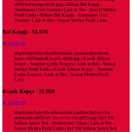
sl036/bal-kasigi-sl036.jpg-|-Silikon Bal Kaşığı -
Akıtmayan Özel Tasarım | Link in Bio - Sosyal Medya
Profil Linki-|-Silikon Bal Kaşığı - Akıtmayan Özel
Tasarım | Link in Bio - Sosyal Medya Profil Linki
Bal Kaşığı - SL036
► İnceleyin
img/tr/min/link/silicolife/mutfak-yardimcilari/klasik-
kepce-sl050/klasik-kepce-sl050.jpg-|-Klasik Silikon
Kepçe - Standart Çorba Kepçesi | Link in Bio - Sosyal
Medya Profil Linki-|-Klasik Silikon Kepçe - Standart
Çorba Kepçesi | Link in Bio - Sosyal Medya Profil
Linki
Klasik Kepçe - SL050
► İnceleyin
img/tr/min/link/silicolife/mutfak-yardimcilari/sef-3lu-
servis-seti-sl055/sef-3lu-servis-seti-sl055.jpg-|-Şef 3'lü
Silikon Servis Seti - Profesyonel Takım | Link in Bio -
Sosyal Medya Profil Linki-|-Şef 3'lü Silikon Servis Seti