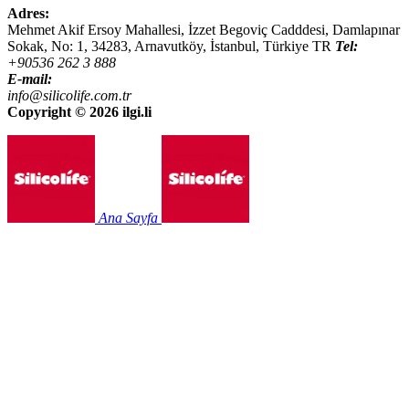
Adres:
Mehmet Akif Ersoy Mahallesi, İzzet Begoviç Cadddesi, Damlapınar
Sokak, No: 1,
34283
,
Arnavutköy, İstanbul
,
Türkiye
TR
Tel:
+90536 262 3 888
E-mail:
info@silicolife.com.tr
Copyright ©
2026 ilgi.li
Ana Sayfa