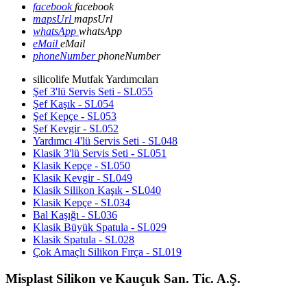
facebook
facebook
mapsUrl
mapsUrl
whatsApp
whatsApp
eMail
eMail
phoneNumber
phoneNumber
silicolife Mutfak Yardımcıları
Şef 3'lü Servis Seti - SL055
Şef Kaşık - SL054
Şef Kepçe - SL053
Şef Kevgir - SL052
Yardımcı 4'lü Servis Seti - SL048
Klasik 3'lü Servis Seti - SL051
Klasik Kepçe - SL050
Klasik Kevgir - SL049
Klasik Silikon Kaşık - SL040
Klasik Kepçe - SL034
Bal Kaşığı - SL036
Klasik Büyük Spatula - SL029
Klasik Spatula - SL028
Çok Amaçlı Silikon Fırça - SL019
Misplast Silikon ve Kauçuk San. Tic. A.Ş.