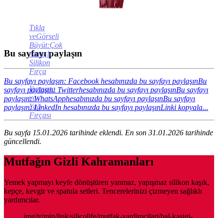
Tıkla
veGörseli
Büyüt:Çok
Bu sayfayı paylaşın
Amaçlı
Silikon
Fırça
-
Bu sayfayı paylaşın: Facebook hesabınızda bu sayfayı paylaşın
Bu
Yumurta
sayfayı paylaşın: Twitterhesabınızda bu sayfayı paylaşın
Bu sayfayı
ve
paylaşın: WhatsApphesabınızda bu sayfayı paylaşın
Bu sayfayı
Yağ
paylaşın: LinkedIn hesabınızda bu sayfayı paylaşın
Linki kopyala...
Fırçası
Bu sayfa 15.01.2026 tarihinde eklendi. En son 31.01.2026 tarihinde
güncellendi.
Mutfağın Gizli Kahramanları
Yemek yapmayı keyfe dönüştüren yanmaz, yapışmaz silikon kaşık,
kepçe, kevgir ve spatula setleri. Tencerelerinizi çizmeyen sağlıklı
yardımcılar.
img/tr/min/link/silicolife/mutfak-yardimcilari/bal-kasigi-