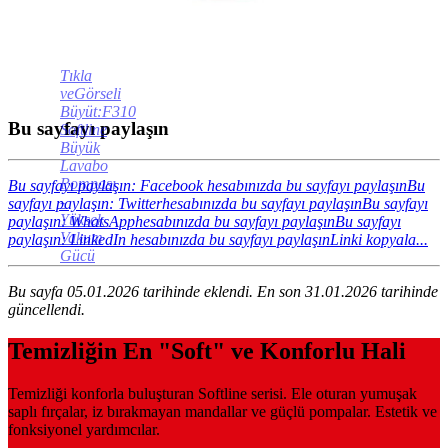
Tıkla
veGörseli
Büyüt:F310
Bu sayfayı paylaşın
Softline
Büyük
Lavabo
Pompası
Bu sayfayı paylaşın: Facebook hesabınızda bu sayfayı paylaşın
Bu
-
sayfayı paylaşın: Twitterhesabınızda bu sayfayı paylaşın
Bu sayfayı
Yüksek
paylaşın: WhatsApphesabınızda bu sayfayı paylaşın
Bu sayfayı
Vakum
paylaşın: LinkedIn hesabınızda bu sayfayı paylaşın
Linki kopyala...
Gücü
Bu sayfa 05.01.2026 tarihinde eklendi. En son 31.01.2026 tarihinde
güncellendi.
Temizliğin En "Soft" ve Konforlu Hali
Temizliği konforla buluşturan Softline serisi. Ele oturan yumuşak
saplı fırçalar, iz bırakmayan mandallar ve güçlü pompalar. Estetik ve
fonksiyonel yardımcılar.