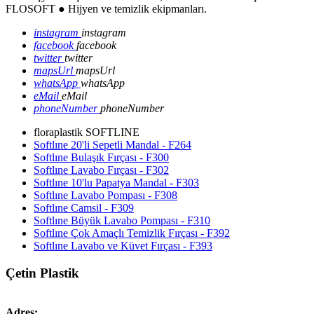
FLOSOFT ● Hijyen ve temizlik ekipmanları.
instagram
instagram
facebook
facebook
twitter
twitter
mapsUrl
mapsUrl
whatsApp
whatsApp
eMail
eMail
phoneNumber
phoneNumber
floraplastik SOFTLINE
Softlıne 20'li Sepetli Mandal - F264
Softlıne Bulaşık Fırçası - F300
Softlıne Lavabo Fırçası - F302
Softlıne 10'lu Papatya Mandal - F303
Softlıne Lavabo Pompası - F308
Softlıne Camsil - F309
Softlıne Büyük Lavabo Pompası - F310
Softlıne Çok Amaçlı Temizlik Fırçası - F392
Softlıne Lavabo ve Küvet Fırçası - F393
Çetin Plastik
Adres: