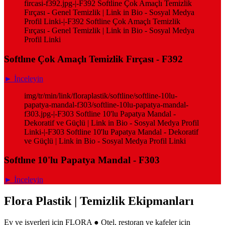
fircasi-f392.jpg-|-F392 Softline Çok Amaçlı Temizlik
Fırçası - Genel Temizlik | Link in Bio - Sosyal Medya
Profil Linki-|-F392 Softline Çok Amaçlı Temizlik
Fırçası - Genel Temizlik | Link in Bio - Sosyal Medya
Profil Linki
Softlıne Çok Amaçlı Temizlik Fırçası - F392
► İnceleyin
img/tr/min/link/floraplastik/softline/softline-10lu-
papatya-mandal-f303/softline-10lu-papatya-mandal-
f303.jpg-|-F303 Softline 10'lu Papatya Mandal -
Dekoratif ve Güçlü | Link in Bio - Sosyal Medya Profil
Linki-|-F303 Softline 10'lu Papatya Mandal - Dekoratif
ve Güçlü | Link in Bio - Sosyal Medya Profil Linki
Softlıne 10'lu Papatya Mandal - F303
► İnceleyin
Flora Plastik | Temizlik Ekipmanları
Ev ve işyerleri için FLORA ● Otel, restoran ve kafeler için