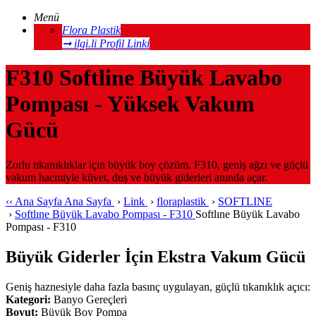
Menü
Flora Plastik
➞ ilgi.li Profil Linki
F310 Softline Büyük Lavabo
Pompası - Yüksek Vakum
Gücü
Zorlu tıkanıklıklar için büyük boy çözüm. F310, geniş ağzı ve güçlü
vakum hacmiyle küvet, duş ve büyük giderleri anında açar.
‹‹
Ana Sayfa
Ana Sayfa
›
Link
›
floraplastik
›
SOFTLINE
›
Softlıne Büyük Lavabo Pompası - F310
Softlıne Büyük Lavabo
Pompası - F310
Büyük Giderler İçin Ekstra Vakum Gücü
Geniş haznesiyle daha fazla basınç uygulayan, güçlü tıkanıklık açıcı:
Kategori:
Banyo Gereçleri
Boyut:
Büyük Boy Pompa