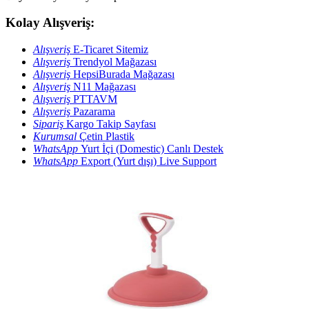
Kolay Alışveriş:
Alışveriş
E-Ticaret Sitemiz
Alışveriş
Trendyol Mağazası
Alışveriş
HepsiBurada Mağazası
Alışveriş
N11 Mağazası
Alışveriş
PTTAVM
Alışveriş
Pazarama
Sipariş
Kargo Takip Sayfası
Kurumsal
Çetin Plastik
WhatsApp
Yurt İçi (Domestic) Canlı Destek
WhatsApp
Export (Yurt dışı) Live Support