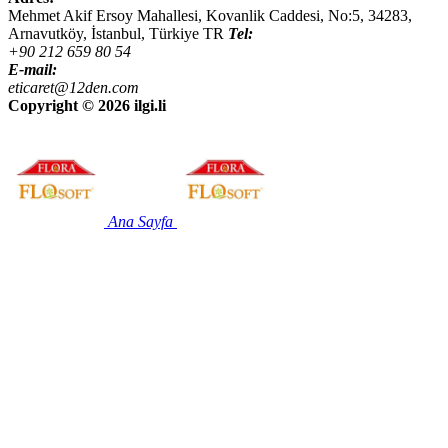
Mehmet Akif Ersoy Mahallesi, Kovanlik Caddesi, No:5,
34283
,
Arnavutköy, İstanbul
,
Türkiye
TR
Tel:
+90 212 659 80 54
E-mail:
eticaret@12den.com
Copyright ©
2026 ilgi.li
Ana Sayfa