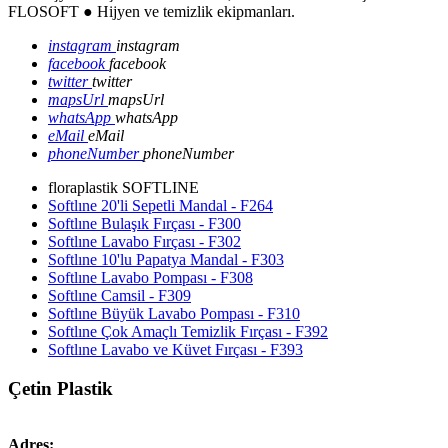
FLOSOFT ● Hijyen ve temizlik ekipmanları.
instagram
instagram
facebook
facebook
twitter
twitter
mapsUrl
mapsUrl
whatsApp
whatsApp
eMail
eMail
phoneNumber
phoneNumber
floraplastik SOFTLINE
Softlıne 20'li Sepetli Mandal - F264
Softlıne Bulaşık Fırçası - F300
Softlıne Lavabo Fırçası - F302
Softlıne 10'lu Papatya Mandal - F303
Softlıne Lavabo Pompası - F308
Softlıne Camsil - F309
Softlıne Büyük Lavabo Pompası - F310
Softlıne Çok Amaçlı Temizlik Fırçası - F392
Softlıne Lavabo ve Küvet Fırçası - F393
Çetin Plastik
Adres: