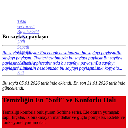
Tıkla
veGörseli
Büyüt:F264
Bu sayfayı paylaşın
Softline
20'li
Sepetli
Mandal
Bu sayfayı paylaşın: Facebook hesabınızda bu sayfayı paylaşın
Bu
-
sayfayı paylaşın: Twitterhesabınızda bu sayfayı paylaşın
Bu sayfayı
Düzenli
paylaşın: WhatsApphesabınızda bu sayfayı paylaşın
Bu sayfayı
Çamaşır
paylaşın: LinkedIn hesabınızda bu sayfayı paylaşın
Linki kopyala...
Seti
Bu sayfa 05.01.2026 tarihinde eklendi. En son 31.01.2026 tarihinde
güncellendi.
Temizliğin En "Soft" ve Konforlu Hali
Temizliği konforla buluşturan Softline serisi. Ele oturan yumuşak
saplı fırçalar, iz bırakmayan mandallar ve güçlü pompalar. Estetik ve
fonksiyonel yardımcılar.