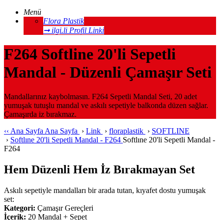
Menü
Flora Plastik
➞ ilgi.li Profil Linki
F264 Softline 20'li Sepetli
Mandal - Düzenli Çamaşır Seti
Mandallarınız kaybolmasın. F264 Sepetli Mandal Seti, 20 adet
yumuşak tutuşlu mandal ve askılı sepetiyle balkonda düzen sağlar.
Çamaşırda iz bırakmaz.
‹‹
Ana Sayfa
Ana Sayfa
›
Link
›
floraplastik
›
SOFTLINE
›
Softlıne 20'li Sepetli Mandal - F264
Softlıne 20'li Sepetli Mandal -
F264
Hem Düzenli Hem İz Bırakmayan Set
Askılı sepetiyle mandalları bir arada tutan, kıyafet dostu yumuşak
set:
Kategori:
Çamaşır Gereçleri
İçerik:
20 Mandal + Sepet