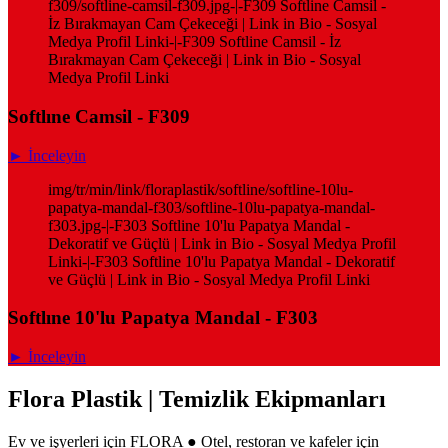
f309/softline-camsil-f309.jpg-|-F309 Softline Camsil -
İz Bırakmayan Cam Çekeceği | Link in Bio - Sosyal
Medya Profil Linki-|-F309 Softline Camsil - İz
Bırakmayan Cam Çekeceği | Link in Bio - Sosyal
Medya Profil Linki
Softlıne Camsil - F309
► İnceleyin
img/tr/min/link/floraplastik/softline/softline-10lu-
papatya-mandal-f303/softline-10lu-papatya-mandal-
f303.jpg-|-F303 Softline 10'lu Papatya Mandal -
Dekoratif ve Güçlü | Link in Bio - Sosyal Medya Profil
Linki-|-F303 Softline 10'lu Papatya Mandal - Dekoratif
ve Güçlü | Link in Bio - Sosyal Medya Profil Linki
Softlıne 10'lu Papatya Mandal - F303
► İnceleyin
Flora Plastik | Temizlik Ekipmanları
Ev ve işyerleri için FLORA ● Otel, restoran ve kafeler için