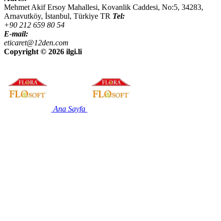
Mehmet Akif Ersoy Mahallesi, Kovanlik Caddesi, No:5,
34283
,
Arnavutköy, İstanbul
,
Türkiye
TR
Tel:
+90 212 659 80 54
E-mail:
eticaret@12den.com
Copyright ©
2026 ilgi.li
Ana Sayfa