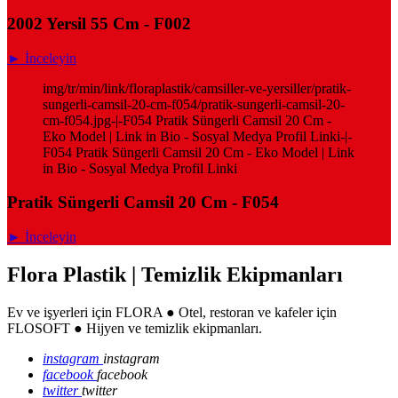
2002 Yersil 55 Cm - F002
► İnceleyin
img/tr/min/link/floraplastik/camsiller-ve-yersiller/pratik-
sungerli-camsil-20-cm-f054/pratik-sungerli-camsil-20-
cm-f054.jpg-|-F054 Pratik Süngerli Camsil 20 Cm -
Eko Model | Link in Bio - Sosyal Medya Profil Linki-|-
F054 Pratik Süngerli Camsil 20 Cm - Eko Model | Link
in Bio - Sosyal Medya Profil Linki
Pratik Süngerli Camsil 20 Cm - F054
► İnceleyin
Flora Plastik | Temizlik Ekipmanları
Ev ve işyerleri için FLORA ● Otel, restoran ve kafeler için
FLOSOFT ● Hijyen ve temizlik ekipmanları.
instagram
instagram
facebook
facebook
twitter
twitter