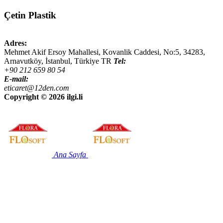
Çetin Plastik
Adres:
Mehmet Akif Ersoy Mahallesi, Kovanlik Caddesi, No:5,
34283
,
Arnavutköy, İstanbul
,
Türkiye
TR
Tel:
+90 212 659 80 54
E-mail:
eticaret@12den.com
Copyright ©
2026 ilgi.li
Ana Sayfa