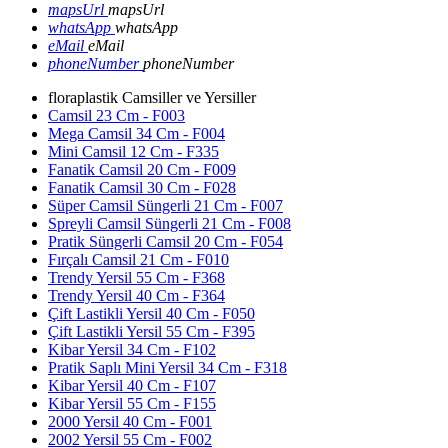
mapsUrl
mapsUrl
whatsApp
whatsApp
eMail
eMail
phoneNumber
phoneNumber
floraplastik Camsiller ve Yersiller
Camsil 23 Cm - F003
Mega Camsil 34 Cm - F004
Mini Camsil 12 Cm - F335
Fanatik Camsil 20 Cm - F009
Fanatik Camsil 30 Cm - F028
Süper Camsil Süngerli 21 Cm - F007
Spreyli Camsil Süngerli 21 Cm - F008
Pratik Süngerli Camsil 20 Cm - F054
Fırçalı Camsil 21 Cm - F010
Trendy Yersil 55 Cm - F368
Trendy Yersil 40 Cm - F364
Çift Lastikli Yersil 40 Cm - F050
Çift Lastikli Yersil 55 Cm - F395
Kibar Yersil 34 Cm - F102
Pratik Saplı Mini Yersil 34 Cm - F318
Kibar Yersil 40 Cm - F107
Kibar Yersil 55 Cm - F155
2000 Yersil 40 Cm - F001
2002 Yersil 55 Cm - F002