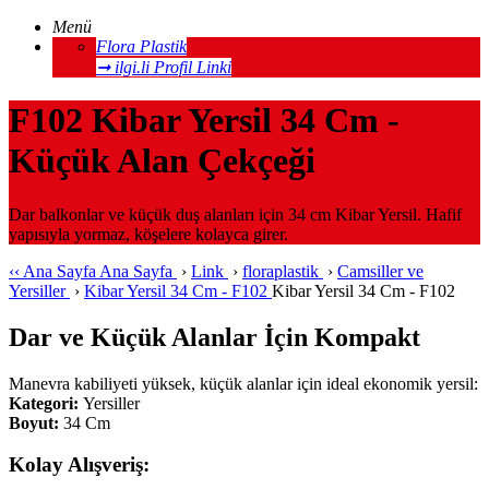
Menü
Flora Plastik
➞ ilgi.li Profil Linki
F102 Kibar Yersil 34 Cm -
Küçük Alan Çekçeği
Dar balkonlar ve küçük duş alanları için 34 cm Kibar Yersil. Hafif
yapısıyla yormaz, köşelere kolayca girer.
‹‹
Ana Sayfa
Ana Sayfa
›
Link
›
floraplastik
›
Camsiller ve
Yersiller
›
Kibar Yersil 34 Cm - F102
Kibar Yersil 34 Cm - F102
Dar ve Küçük Alanlar İçin Kompakt
Manevra kabiliyeti yüksek, küçük alanlar için ideal ekonomik yersil:
Kategori:
Yersiller
Boyut:
34 Cm
Kolay Alışveriş: