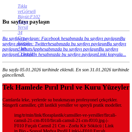
Tıkla
veGörseli
Büyüt:F102
Bu sayfayı paylaşın
Kibar
Yersil
34
Cm -
Bu sayfayı paylaşın: Facebook hesabınızda bu sayfayı paylaşın
Bu
Küçük
sayfayı paylaşın: Twitterhesabınızda bu sayfayı paylaşın
Bu sayfayı
Alan
paylaşın: WhatsApphesabınızda bu sayfayı paylaşın
Bu sayfayı
Çekçeği
paylaşın: LinkedIn hesabınızda bu sayfayı paylaşın
Linki kopyala...
Bu sayfa 05.01.2026 tarihinde eklendi. En son 31.01.2026 tarihinde
güncellendi.
Tek Hamlede Pırıl Pırıl ve Kuru Yüzeyler
Camlarda leke, yerlerde su bırakmayan profesyonel çekçekler.
Süngerli camsiller, çift lastikli yersiller ve spreyli pratik modeller.
img/tr/min/link/floraplastik/camsiller-ve-yersiller/fircali-
camsil-21-cm-f010/fircali-camsil-21-cm-f010.jpg-|-
F010 Fırçalı Camsil 21 Cm - Zorlu Kir Sökücü | Link
in Bio - Sosyal Medya Profil Linki-|-F010 Fırçalı