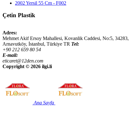
2002 Yersil 55 Cm - F002
Çetin Plastik
Adres:
Mehmet Akif Ersoy Mahallesi, Kovanlik Caddesi, No:5,
34283
,
Arnavutköy, İstanbul
,
Türkiye
TR
Tel:
+90 212 659 80 54
E-mail:
eticaret@12den.com
Copyright ©
2026 ilgi.li
Ana Sayfa