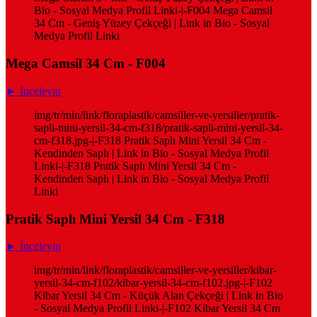
Bio - Sosyal Medya Profil Linki-|-F004 Mega Camsil
34 Cm - Geniş Yüzey Çekçeği | Link in Bio - Sosyal
Medya Profil Linki
Mega Camsil 34 Cm - F004
► İnceleyin
img/tr/min/link/floraplastik/camsiller-ve-yersiller/pratik-
sapli-mini-yersil-34-cm-f318/pratik-sapli-mini-yersil-34-
cm-f318.jpg-|-F318 Pratik Saplı Mini Yersil 34 Cm -
Kendinden Saplı | Link in Bio - Sosyal Medya Profil
Linki-|-F318 Pratik Saplı Mini Yersil 34 Cm -
Kendinden Saplı | Link in Bio - Sosyal Medya Profil
Linki
Pratik Saplı Mini Yersil 34 Cm - F318
► İnceleyin
img/tr/min/link/floraplastik/camsiller-ve-yersiller/kibar-
yersil-34-cm-f102/kibar-yersil-34-cm-f102.jpg-|-F102
Kibar Yersil 34 Cm - Küçük Alan Çekçeği | Link in Bio
- Sosyal Medya Profil Linki-|-F102 Kibar Yersil 34 Cm