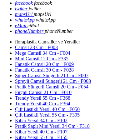
facebook
facebook
twitter
twitter
mapsUrl
mapsUrl
whatsApp
whatsApp
eMail
eMail
phoneNumber
phoneNumber
floraplastik Camsiller ve Yersiller
Camsil 23 Cm - F003
Mega Camsil 34 Cm - F004
Mini Camsil 12 Cm - F335
Fanatik Camsil 20 Cm - F009
Fanatik Camsil 30 Cm - F028
Süper Camsil Süngerli 21 Cm - F007
Spreyli Camsil Süngerli 21 Cm - F008
Pratik Süngerli Camsil 20 Cm - F054
Fırçalı Camsil 21 Cm - F010
Trendy Yersil 55 Cm - F368
Trendy Yersil 40 Cm - F364
Çift Lastikli Yersil 40 Cm - F050
Çift Lastikli Yersil 55 Cm - F395
Kibar Yersil 34 Cm - F102
Pratik Saplı Mini Yersil 34 Cm - F318
Kibar Yersil 40 Cm - F107
Kibar Yersil 55 Cm - F155