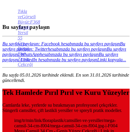
Tıkla
veGörseli
Büyüt:F368
Bu sayfayı paylaşın
Trendy
Yersil
55
Cm -
Bu sayfayı paylaşın: Facebook hesabınızda bu sayfayı paylaşın
Bu
Büyük
sayfayı paylaşın: Twitterhesabınızda bu sayfayı paylaşın
Bu sayfayı
Boy
paylaşın: WhatsApphesabınızda bu sayfayı paylaşın
Bu sayfayı
Zemin
paylaşın: LinkedIn hesabınızda bu sayfayı paylaşın
Linki kopyala...
Çekçeği
Bu sayfa 05.01.2026 tarihinde eklendi. En son 31.01.2026 tarihinde
güncellendi.
Tek Hamlede Pırıl Pırıl ve Kuru Yüzeyler
Camlarda leke, yerlerde su bırakmayan profesyonel çekçekler.
Süngerli camsiller, çift lastikli yersiller ve spreyli pratik modeller.
img/tr/min/link/floraplastik/camsiller-ve-yersiller/mega-
camsil-34-cm-f004/mega-camsil-34-cm-f004.jpg-|-F004
Mega Camsil 34 Cm - Geniş Yüzey Çekçeği | Link in