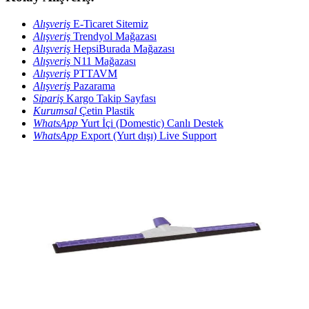
Alışveriş
E-Ticaret Sitemiz
Alışveriş
Trendyol Mağazası
Alışveriş
HepsiBurada Mağazası
Alışveriş
N11 Mağazası
Alışveriş
PTTAVM
Alışveriş
Pazarama
Sipariş
Kargo Takip Sayfası
Kurumsal
Çetin Plastik
WhatsApp
Yurt İçi (Domestic) Canlı Destek
WhatsApp
Export (Yurt dışı) Live Support