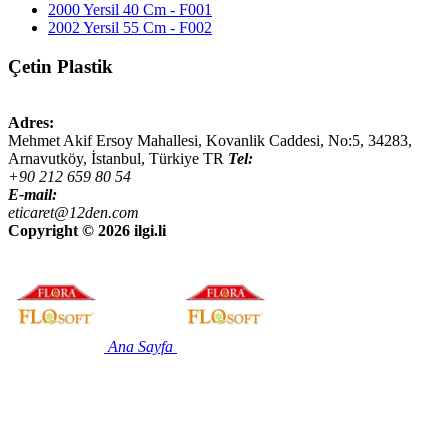
2000 Yersil 40 Cm - F001
2002 Yersil 55 Cm - F002
Çetin Plastik
Adres:
Mehmet Akif Ersoy Mahallesi, Kovanlik Caddesi, No:5,
34283
,
Arnavutköy, İstanbul
,
Türkiye
TR
Tel:
+90 212 659 80 54
E-mail:
eticaret@12den.com
Copyright ©
2026 ilgi.li
Ana Sayfa