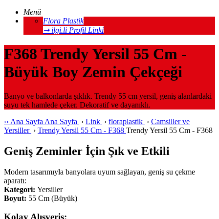
Menü
Flora Plastik
➞ ilgi.li Profil Linki
F368 Trendy Yersil 55 Cm -
Büyük Boy Zemin Çekçeği
Banyo ve balkonlarda şıklık. Trendy 55 cm yersil, geniş alanlardaki
suyu tek hamlede çeker. Dekoratif ve dayanıklı.
‹‹
Ana Sayfa
Ana Sayfa
›
Link
›
floraplastik
›
Camsiller ve
Yersiller
›
Trendy Yersil 55 Cm - F368
Trendy Yersil 55 Cm - F368
Geniş Zeminler İçin Şık ve Etkili
Modern tasarımıyla banyolara uyum sağlayan, geniş su çekme
aparatı:
Kategori:
Yersiller
Boyut:
55 Cm (Büyük)
Kolay Alışveriş: