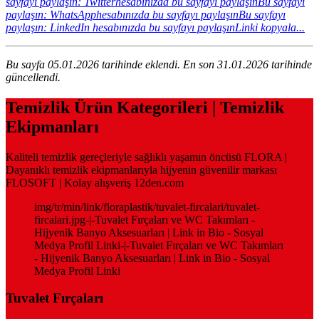
sayfayı paylaşın: Twitterhesabınızda bu sayfayı paylaşın
Bu sayfayı
paylaşın: WhatsApphesabınızda bu sayfayı paylaşın
Bu sayfayı
paylaşın: LinkedIn hesabınızda bu sayfayı paylaşın
Linki kopyala...
Bu sayfa 05.01.2026 tarihinde eklendi. En son 31.01.2026 tarihinde
güncellendi.
Temizlik Ürün Kategorileri | Temizlik
Ekipmanları
Kaliteli temizlik gereçleriyle sağlıklı yaşamın öncüsü FLORA |
Dayanıklı temizlik ekipmanlarıyla hijyenin güvenilir markası
FLOSOFT | Kolay alışveriş 12den.com
img/tr/min/link/floraplastik/tuvalet-fircalari/tuvalet-
fircalari.jpg-|-Tuvalet Fırçaları ve WC Takımları -
Hijyenik Banyo Aksesuarları | Link in Bio - Sosyal
Medya Profil Linki-|-Tuvalet Fırçaları ve WC Takımları
- Hijyenik Banyo Aksesuarları | Link in Bio - Sosyal
Medya Profil Linki
Tuvalet Fırçaları