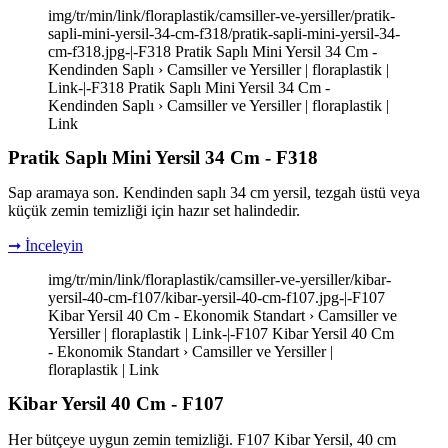
img/tr/min/link/floraplastik/camsiller-ve-yersiller/pratik-
sapli-mini-yersil-34-cm-f318/pratik-sapli-mini-yersil-34-
cm-f318.jpg-|-F318 Pratik Saplı Mini Yersil 34 Cm -
Kendinden Saplı › Camsiller ve Yersiller | floraplastik |
Link-|-F318 Pratik Saplı Mini Yersil 34 Cm -
Kendinden Saplı › Camsiller ve Yersiller | floraplastik |
Link
Pratik Saplı Mini Yersil 34 Cm - F318
Sap aramaya son. Kendinden saplı 34 cm yersil, tezgah üstü veya
küçük zemin temizliği için hazır set halindedir.
➞ İnceleyin
img/tr/min/link/floraplastik/camsiller-ve-yersiller/kibar-
yersil-40-cm-f107/kibar-yersil-40-cm-f107.jpg-|-F107
Kibar Yersil 40 Cm - Ekonomik Standart › Camsiller ve
Yersiller | floraplastik | Link-|-F107 Kibar Yersil 40 Cm
- Ekonomik Standart › Camsiller ve Yersiller |
floraplastik | Link
Kibar Yersil 40 Cm - F107
Her bütçeye uygun zemin temizliği. F107 Kibar Yersil, 40 cm