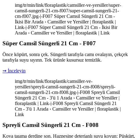
img/tr/min/link/floraplastik/camsiller-ve-yersiller/super-
camsil-sungerli-21-cm-f007/super-camsil-sungerli-21-
cm-f007.jpg-|-F007 Süper Camsil Süngerli 21 Cm -
İkisi Bir Arada › Camsiller ve Yersiller | floraplastik |
Link-|-F007 Süper Camsil Süngerli 21 Cm - İkisi Bir
Arada › Camsiller ve Yersiller | floraplastik | Link
Süper Camsil Süngerli 21 Cm - F007
Önce köpürt, sonra çek. Süngerli tarafıyla camı ovalayın, çekçek
tarafıyla suyu sıyırın. Tek ürünle kusursuz temizlik.
➞ İnceleyin
img/tr/min/link/floraplastik/camsiller-ve-
yersiller/spreyli-camsil-sungerli-21-cm-f008/spreyli-
camsil-sungerli-21-cm-f008.jpg-|-F008 Spreyli Camsil
Süngerli 21 Cm - 3'ü 1 Arada › Camsiller ve Yersiller |
floraplastik | Link-|-F008 Spreyli Camsil Süngerli 21
Cm - 3'ü 1 Arada › Camsiller ve Yersiller | floraplastik |
Link
Spreyli Camsil Süngerli 21 Cm - F008
Kova taşıma derdine son. Haznesine deterjanlı suyu koyun: Püskürt,