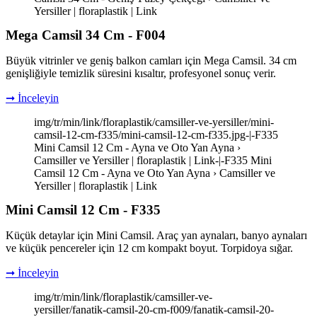
Yersiller | floraplastik | Link
Mega Camsil 34 Cm - F004
Büyük vitrinler ve geniş balkon camları için Mega Camsil. 34 cm
genişliğiyle temizlik süresini kısaltır, profesyonel sonuç verir.
➞ İnceleyin
img/tr/min/link/floraplastik/camsiller-ve-yersiller/mini-
camsil-12-cm-f335/mini-camsil-12-cm-f335.jpg-|-F335
Mini Camsil 12 Cm - Ayna ve Oto Yan Ayna ›
Camsiller ve Yersiller | floraplastik | Link-|-F335 Mini
Camsil 12 Cm - Ayna ve Oto Yan Ayna › Camsiller ve
Yersiller | floraplastik | Link
Mini Camsil 12 Cm - F335
Küçük detaylar için Mini Camsil. Araç yan aynaları, banyo aynaları
ve küçük pencereler için 12 cm kompakt boyut. Torpidoya sığar.
➞ İnceleyin
img/tr/min/link/floraplastik/camsiller-ve-
yersiller/fanatik-camsil-20-cm-f009/fanatik-camsil-20-