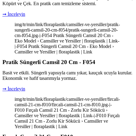
Köpürt ve Çek. En pratik cam temizleme sistemi.
➞ İnceleyin
img/tr/min/link/floraplastik/camsiller-ve-yersiller/pratik-
sungerli-camsil-20-cm-f054/pratik-sungerli-camsil-20-
cm-f054.jpg-|-F054 Pratik Süngerli Camsil 20 Cm -
Eko Model › Camsiller ve Yersiller | floraplastik | Link-
|-F054 Pratik Süngerli Camsil 20 Cm - Eko Model ›
Camsiller ve Yersiller | floraplastik | Link
Pratik Süngerli Camsil 20 Cm - F054
Basit ve etkili. Süngerli yapısıyla camı yıkar, kauçuk ucuyla kurular.
Ekonomik ve hafif tasarımıyla yormaz.
➞ İnceleyin
img/tr/min/link/floraplastik/camsiller-ve-yersiller/fircali-
camsil-21-cm-f010/fircali-camsil-21-cm-f010.jpg-|-
F010 Fırçalı Camsil 21 Cm - Zorlu Kir Sökücü ›
Camsiller ve Yersiller | floraplastik | Link-|-F010 Fırçalı
Camsil 21 Cm - Zorlu Kir Sökücü › Camsiller ve
Yersiller | floraplastik | Link