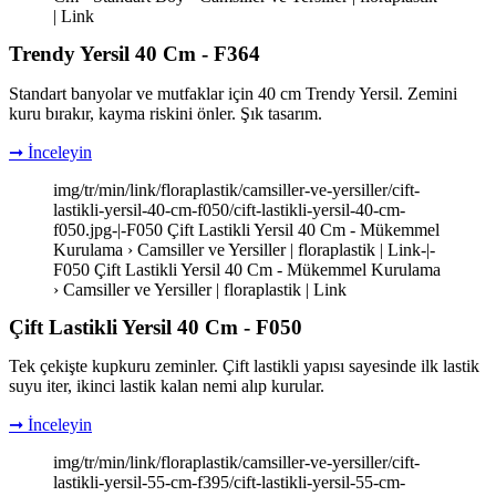
| Link
Trendy Yersil 40 Cm - F364
Standart banyolar ve mutfaklar için 40 cm Trendy Yersil. Zemini
kuru bırakır, kayma riskini önler. Şık tasarım.
➞ İnceleyin
img/tr/min/link/floraplastik/camsiller-ve-yersiller/cift-
lastikli-yersil-40-cm-f050/cift-lastikli-yersil-40-cm-
f050.jpg-|-F050 Çift Lastikli Yersil 40 Cm - Mükemmel
Kurulama › Camsiller ve Yersiller | floraplastik | Link-|-
F050 Çift Lastikli Yersil 40 Cm - Mükemmel Kurulama
› Camsiller ve Yersiller | floraplastik | Link
Çift Lastikli Yersil 40 Cm - F050
Tek çekişte kupkuru zeminler. Çift lastikli yapısı sayesinde ilk lastik
suyu iter, ikinci lastik kalan nemi alıp kurular.
➞ İnceleyin
img/tr/min/link/floraplastik/camsiller-ve-yersiller/cift-
lastikli-yersil-55-cm-f395/cift-lastikli-yersil-55-cm-