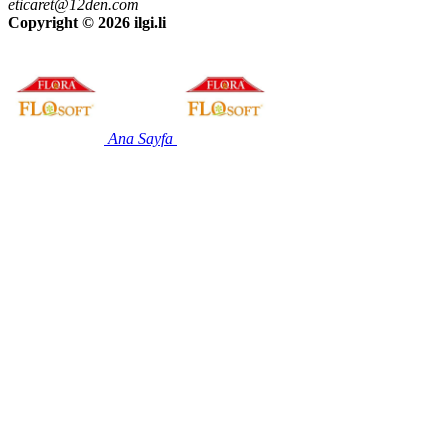
eticaret@12den.com
Copyright ©
2026 ilgi.li
Ana Sayfa