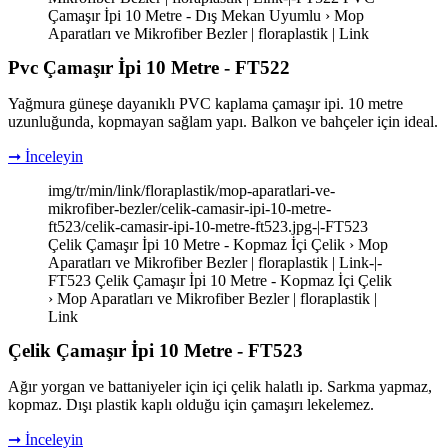
Çamaşır İpi 10 Metre - Dış Mekan Uyumlu › Mop
Aparatları ve Mikrofiber Bezler | floraplastik | Link
Pvc Çamaşır İpi 10 Metre - FT522
Yağmura güneşe dayanıklı PVC kaplama çamaşır ipi. 10 metre
uzunluğunda, kopmayan sağlam yapı. Balkon ve bahçeler için ideal.
➞ İnceleyin
img/tr/min/link/floraplastik/mop-aparatlari-ve-
mikrofiber-bezler/celik-camasir-ipi-10-metre-
ft523/celik-camasir-ipi-10-metre-ft523.jpg-|-FT523
Çelik Çamaşır İpi 10 Metre - Kopmaz İçi Çelik › Mop
Aparatları ve Mikrofiber Bezler | floraplastik | Link-|-
FT523 Çelik Çamaşır İpi 10 Metre - Kopmaz İçi Çelik
› Mop Aparatları ve Mikrofiber Bezler | floraplastik |
Link
Çelik Çamaşır İpi 10 Metre - FT523
Ağır yorgan ve battaniyeler için içi çelik halatlı ip. Sarkma yapmaz,
kopmaz. Dışı plastik kaplı olduğu için çamaşırı lekelemez.
➞ İnceleyin