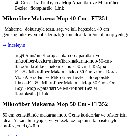
40 Cm - Toz Toplayıcı › Mop Aparatları ve Mikrofiber
Bezler | floraplastik | Link
Mikrofiber Makarna Mop 40 Cm - FT351
"Makarna" dokusuyla tozu, saçı ve kılı hapseder. 40 cm
genişliğinde, ev ve ofis temizliği için ideal kuru/nemli mop yedeği.
➞ İnceleyin
img/tr/min/link/floraplastik/mop-aparatlari-ve-
mikrofiber-bezler/mikrofiber-makarna-mop-50-cm-
ft352/mikrofiber-makarna-mop-50-cm-ft352.jpg-|-
FT352 Mikrofiber Makarna Mop 50 Cm - Orta Boy ›
Mop Aparatları ve Mikrofiber Bezler | floraplastik |
Link-|-FT352 Mikrofiber Makarna Mop 50 Cm - Orta
Boy › Mop Aparatları ve Mikrofiber Bezler |
floraplastik | Link
Mikrofiber Makarna Mop 50 Cm - FT352
50 cm genişliğinde makarna mop. Geniş koridorlar ve ofisler için
ideal. Yıkanabilir yapısı ve yüksek toz toplama kapasitesiyle
profesyonel çözüm.