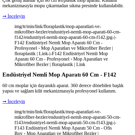
Çok geniş alanlar için 80 cm tel/plastik mop aparatı. Katlanır
mekanizmasıyla mopu çıkarmadan sıkma presinde kullanılabilir.
➞ İnceleyin
img/tr/min/link/floraplastik/mop-aparatlari-ve-
mikrofiber-bezler/endustriyel-nemli-mop-aparati-60-cm-
f142/endustriyel-nemli-mop-aparati-60-cm-f142.jpg-|-
F142 Endüstriyel Nemli Mop Aparatı 60 Cm -
Profesyonel › Mop Aparatları ve Mikrofiber Bezler |
floraplastik | Link-|-F142 Endüstriyel Nemli Mop
Aparatı 60 Cm - Profesyonel › Mop Aparatları ve
Mikrofiber Bezler | floraplastik | Link
Endüstriyel Nemli Mop Aparatı 60 Cm - F142
60 cm moplar için dayanıklı aparat. 360 derece dönebilen başlık
yapısı ve sağlam kilit mekanizmasıyla profesyonel kullanım.
➞ İnceleyin
img/tr/min/link/floraplastik/mop-aparatlari-ve-
mikrofiber-bezler/endustriyel-nemli-mop-aparati-50-cm-
f143/endustriyel-nemli-mop-aparati-50-cm-f143.jpg-|-
F143 Endüstriyel Nemli Mop Aparatı 50 Cm - Ofis
Boy › Mop Aparatları ve Mikrofiber Bezler |