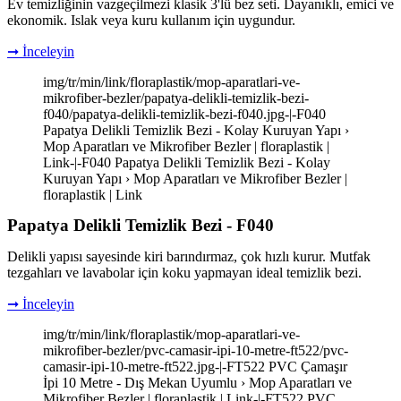
Ev temizliğinin vazgeçilmezi klasik 3'lü bez seti. Dayanıklı, emici ve
ekonomik. Islak veya kuru kullanım için uygundur.
➞ İnceleyin
img/tr/min/link/floraplastik/mop-aparatlari-ve-
mikrofiber-bezler/papatya-delikli-temizlik-bezi-
f040/papatya-delikli-temizlik-bezi-f040.jpg-|-F040
Papatya Delikli Temizlik Bezi - Kolay Kuruyan Yapı ›
Mop Aparatları ve Mikrofiber Bezler | floraplastik |
Link-|-F040 Papatya Delikli Temizlik Bezi - Kolay
Kuruyan Yapı › Mop Aparatları ve Mikrofiber Bezler |
floraplastik | Link
Papatya Delikli Temizlik Bezi - F040
Delikli yapısı sayesinde kiri barındırmaz, çok hızlı kurur. Mutfak
tezgahları ve lavabolar için koku yapmayan ideal temizlik bezi.
➞ İnceleyin
img/tr/min/link/floraplastik/mop-aparatlari-ve-
mikrofiber-bezler/pvc-camasir-ipi-10-metre-ft522/pvc-
camasir-ipi-10-metre-ft522.jpg-|-FT522 PVC Çamaşır
İpi 10 Metre - Dış Mekan Uyumlu › Mop Aparatları ve
Mikrofiber Bezler | floraplastik | Link-|-FT522 PVC