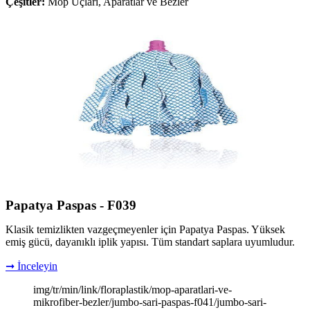
Çeşitler:
Mop Uçları, Aparatlar ve Bezler
Papatya Paspas - F039
Klasik temizlikten vazgeçmeyenler için Papatya Paspas. Yüksek
emiş gücü, dayanıklı iplik yapısı. Tüm standart saplara uyumludur.
➞ İnceleyin
img/tr/min/link/floraplastik/mop-aparatlari-ve-
mikrofiber-bezler/jumbo-sari-paspas-f041/jumbo-sari-