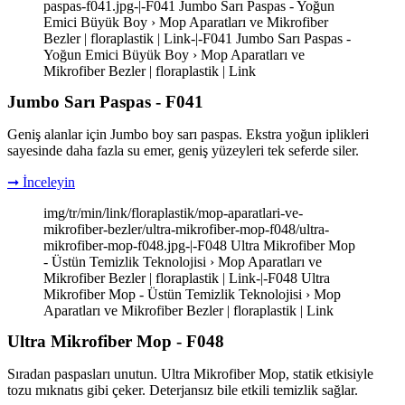
paspas-f041.jpg-|-F041 Jumbo Sarı Paspas - Yoğun
Emici Büyük Boy › Mop Aparatları ve Mikrofiber
Bezler | floraplastik | Link-|-F041 Jumbo Sarı Paspas -
Yoğun Emici Büyük Boy › Mop Aparatları ve
Mikrofiber Bezler | floraplastik | Link
Jumbo Sarı Paspas - F041
Geniş alanlar için Jumbo boy sarı paspas. Ekstra yoğun iplikleri
sayesinde daha fazla su emer, geniş yüzeyleri tek seferde siler.
➞ İnceleyin
img/tr/min/link/floraplastik/mop-aparatlari-ve-
mikrofiber-bezler/ultra-mikrofiber-mop-f048/ultra-
mikrofiber-mop-f048.jpg-|-F048 Ultra Mikrofiber Mop
- Üstün Temizlik Teknolojisi › Mop Aparatları ve
Mikrofiber Bezler | floraplastik | Link-|-F048 Ultra
Mikrofiber Mop - Üstün Temizlik Teknolojisi › Mop
Aparatları ve Mikrofiber Bezler | floraplastik | Link
Ultra Mikrofiber Mop - F048
Sıradan paspasları unutun. Ultra Mikrofiber Mop, statik etkisiyle
tozu mıknatıs gibi çeker. Deterjansız bile etkili temizlik sağlar.