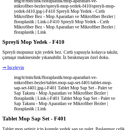
img/tr/min/link/floraplastik/mop-aparatlari-ve-
mikrofiber-bezler/spreyli-mop-yedek-f410/spreyli-mop-
yedek-f410.jpg-|-F410 Spreyli Mop Yedek - Cırtlı
Mikrofiber Bez › Mop Aparatları ve Mikrofiber Bezler |
floraplastik | Link-|-F410 Spreyli Mop Yedek - Cırtlı
Mikrofiber Bez › Mop Aparatları ve Mikrofiber Bezler |
floraplastik | Link
Spreyli Mop Yedek - F410
Spreyli mopunuz için yedek bez. Cırtlı yapısıyla kolayca takılır,
çamaşır makinesinde yıkanabilir. İz bırakmayan özel doku.
➞ İnceleyin
img/tr/min/link/floraplastik/mop-aparatlari-ve-
mikrofiber-bezler/tablet-mop-sap-set-f401/tablet-mop-
sap-set-f401.jpg-|-F401 Tablet Mop Sap Set - Palet ve
Sap Takımı › Mop Aparatları ve Mikrofiber Bezler |
floraplastik | Link-|-F401 Tablet Mop Sap Set - Palet ve
Sap Takımı › Mop Aparatları ve Mikrofiber Bezler |
floraplastik | Link
Tablet Mop Sap Set - F401
Tablet mop setiniz için komple yedek sap ve palet. Paslanmaz çelik