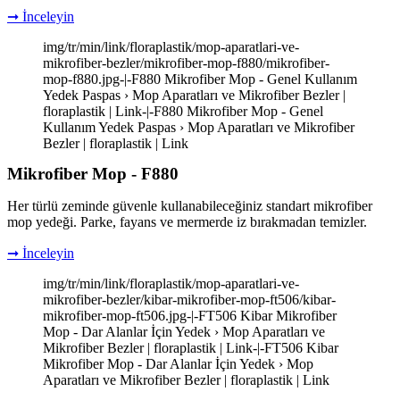
➞ İnceleyin
img/tr/min/link/floraplastik/mop-aparatlari-ve-
mikrofiber-bezler/mikrofiber-mop-f880/mikrofiber-
mop-f880.jpg-|-F880 Mikrofiber Mop - Genel Kullanım
Yedek Paspas › Mop Aparatları ve Mikrofiber Bezler |
floraplastik | Link-|-F880 Mikrofiber Mop - Genel
Kullanım Yedek Paspas › Mop Aparatları ve Mikrofiber
Bezler | floraplastik | Link
Mikrofiber Mop - F880
Her türlü zeminde güvenle kullanabileceğiniz standart mikrofiber
mop yedeği. Parke, fayans ve mermerde iz bırakmadan temizler.
➞ İnceleyin
img/tr/min/link/floraplastik/mop-aparatlari-ve-
mikrofiber-bezler/kibar-mikrofiber-mop-ft506/kibar-
mikrofiber-mop-ft506.jpg-|-FT506 Kibar Mikrofiber
Mop - Dar Alanlar İçin Yedek › Mop Aparatları ve
Mikrofiber Bezler | floraplastik | Link-|-FT506 Kibar
Mikrofiber Mop - Dar Alanlar İçin Yedek › Mop
Aparatları ve Mikrofiber Bezler | floraplastik | Link