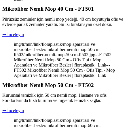
Mikrofiber Nemli Mop 40 Cm - FT501
Pürüzsüz zeminler için nemli mop yedeği. 40 cm boyutuyla ofis ve
evlerde parlak zeminler yaratır. Su izi bırakmayan özel doku.
➞ İnceleyin
img/tr/min/link/floraplastik/mop-aparatlari-ve-
mikrofiber-bezler/mikrofiber-nemli-mop-50-cm-
ft502/mikrofiber-nemli-mop-50-cm-ft502.jpg-|-FT502
Mikrofiber Nemli Mop 50 Cm - Ofis Tipi › Mop
Aparatları ve Mikrofiber Bezler | floraplastik | Link-|-
FT502 Mikrofiber Nemli Mop 50 Cm - Ofis Tipi › Mop
Aparatları ve Mikrofiber Bezler | floraplastik | Link
Mikrofiber Nemli Mop 50 Cm - FT502
Kurumsal temizlik için 50 cm nemli mop. Hastane ve ofis
koridorlarında hızlı kuruma ve hijyenik temizlik sağlar.
➞ İnceleyin
img/tr/min/link/floraplastik/mop-aparatlari-ve-
mikrofiber-bezler/mikrofiber-nemli-mop-60-cm-