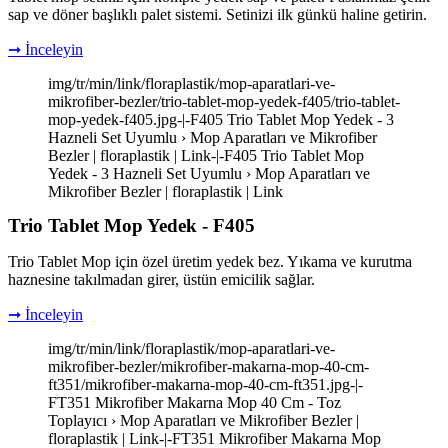
sap ve döner başlıklı palet sistemi. Setinizi ilk günkü haline getirin.
➞ İnceleyin
img/tr/min/link/floraplastik/mop-aparatlari-ve-
mikrofiber-bezler/trio-tablet-mop-yedek-f405/trio-tablet-
mop-yedek-f405.jpg-|-F405 Trio Tablet Mop Yedek - 3
Hazneli Set Uyumlu › Mop Aparatları ve Mikrofiber
Bezler | floraplastik | Link-|-F405 Trio Tablet Mop
Yedek - 3 Hazneli Set Uyumlu › Mop Aparatları ve
Mikrofiber Bezler | floraplastik | Link
Trio Tablet Mop Yedek - F405
Trio Tablet Mop için özel üretim yedek bez. Yıkama ve kurutma
haznesine takılmadan girer, üstün emicilik sağlar.
➞ İnceleyin
img/tr/min/link/floraplastik/mop-aparatlari-ve-
mikrofiber-bezler/mikrofiber-makarna-mop-40-cm-
ft351/mikrofiber-makarna-mop-40-cm-ft351.jpg-|-
FT351 Mikrofiber Makarna Mop 40 Cm - Toz
Toplayıcı › Mop Aparatları ve Mikrofiber Bezler |
floraplastik | Link-|-FT351 Mikrofiber Makarna Mop