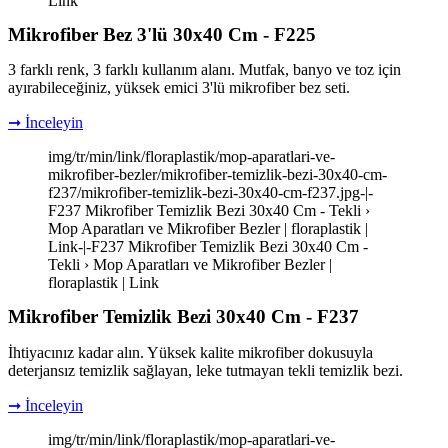
Link
Mikrofiber Bez 3'lü 30x40 Cm - F225
3 farklı renk, 3 farklı kullanım alanı. Mutfak, banyo ve toz için
ayırabileceğiniz, yüksek emici 3'lü mikrofiber bez seti.
➞ İnceleyin
img/tr/min/link/floraplastik/mop-aparatlari-ve-
mikrofiber-bezler/mikrofiber-temizlik-bezi-30x40-cm-
f237/mikrofiber-temizlik-bezi-30x40-cm-f237.jpg-|-
F237 Mikrofiber Temizlik Bezi 30x40 Cm - Tekli ›
Mop Aparatları ve Mikrofiber Bezler | floraplastik |
Link-|-F237 Mikrofiber Temizlik Bezi 30x40 Cm -
Tekli › Mop Aparatları ve Mikrofiber Bezler |
floraplastik | Link
Mikrofiber Temizlik Bezi 30x40 Cm - F237
İhtiyacınız kadar alın. Yüksek kalite mikrofiber dokusuyla
deterjansız temizlik sağlayan, leke tutmayan tekli temizlik bezi.
➞ İnceleyin
img/tr/min/link/floraplastik/mop-aparatlari-ve-