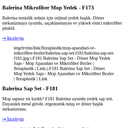
Balerina Mikrofiber Mop Yedek - F173
Balerina temizlik setiniz için orijinal yedek başlık. Döner
mekanizmaya uyumlu, saçaklanmayan ve yüksek emici mikrofiber
püskül.
➞ İnceleyin
img/tr/min/link/floraplastik/mop-aparatlari-ve-
mikrofiber-bezler/balerina-sap-set-f181/balerina-sap-set-
f181.jpg-|-F181 Balerina Sap Set - Döner Mop Yedek
Sapı › Mop Aparatları ve Mikrofiber Bezler |
floraplastik | Link-|-F181 Balerina Sap Set - Döner
Mop Yedek Sapı › Mop Aparatları ve Mikrofiber Bezler
| floraplastik | Link
Balerina Sap Set - F181
Mop sapınız mı kırıldı? F181 Balerina uyumlu yedek sap seti.
Dayanıklı metal gövde, ergonomik tutuş ve döner başlık
mekanizması.
➞ İnceleyin