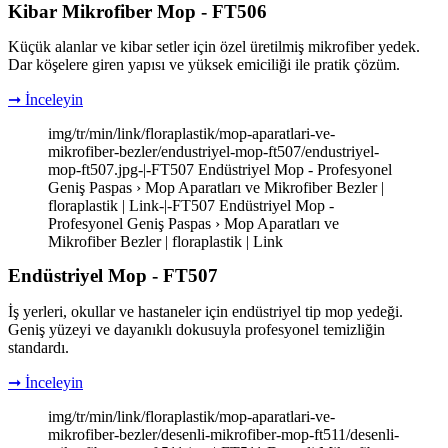
Kibar Mikrofiber Mop - FT506
Küçük alanlar ve kibar setler için özel üretilmiş mikrofiber yedek.
Dar köşelere giren yapısı ve yüksek emiciliği ile pratik çözüm.
➞ İnceleyin
img/tr/min/link/floraplastik/mop-aparatlari-ve-
mikrofiber-bezler/endustriyel-mop-ft507/endustriyel-
mop-ft507.jpg-|-FT507 Endüstriyel Mop - Profesyonel
Geniş Paspas › Mop Aparatları ve Mikrofiber Bezler |
floraplastik | Link-|-FT507 Endüstriyel Mop -
Profesyonel Geniş Paspas › Mop Aparatları ve
Mikrofiber Bezler | floraplastik | Link
Endüstriyel Mop - FT507
İş yerleri, okullar ve hastaneler için endüstriyel tip mop yedeği.
Geniş yüzeyi ve dayanıklı dokusuyla profesyonel temizliğin
standardı.
➞ İnceleyin
img/tr/min/link/floraplastik/mop-aparatlari-ve-
mikrofiber-bezler/desenli-mikrofiber-mop-ft511/desenli-