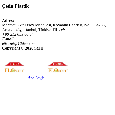
Çetin Plastik
Adres:
Mehmet Akif Ersoy Mahallesi, Kovanlik Caddesi, No:5,
34283
,
Arnavutköy, İstanbul
,
Türkiye
TR
Tel:
+90 212 659 80 54
E-mail:
eticaret@12den.com
Copyright ©
2026 ilgi.li
Ana Sayfa