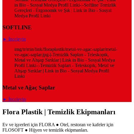
in Bio - Sosyal Medya Profil Linki-|-Softline Temizlik
Gereçleri - Ergonomik ve Şık | Link in Bio - Sosyal
Medya Profil Linki
SOFTLINE
► İnceleyin
img/tr/min/link/floraplastik/metal-ve-agac-saplar/metal-
ve-agac-saplar.jpg-|-Temizlik Sapları - Teleskopik,
Metal ve Ahşap Sırıklar | Link in Bio - Sosyal Medya
Profil Linki-|-Temizlik Sapları - Teleskopik, Metal ve
Ahşap Sırıklar | Link in Bio - Sosyal Medya Profil
Linki
Metal ve Ağaç Saplar
► İnceleyin
Flora Plastik | Temizlik Ekipmanları
Ev ve işyerleri için FLORA ● Otel, restoran ve kafeler için
FLOSOFT ● Hijyen ve temizlik ekipmanları.