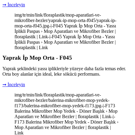
➞ İnceleyin
img/tr/min/link/floraplastik/mop-aparatlari-ve-
mikrofiber-bezler/yaprak-ip-mop-orta-f045/yaprak-ip-
mop-orta-f045.jpg-|-F045 Yaprak İp Mop Orta - Yassı
İplikli Paspas › Mop Aparatları ve Mikrofiber Bezler |
floraplastik | Link-|-F045 Yaprak İp Mop Orta - Yassı
İplikli Paspas › Mop Aparatları ve Mikrofiber Bezler |
floraplastik | Link
Yaprak İp Mop Orta - F045
Yaprak şeklindeki yassı iplikleriyle yüzeye daha fazla temas eder.
Orta boy alanlar için ideal, leke sökücü performans.
➞ İnceleyin
img/tr/min/link/floraplastik/mop-aparatlari-ve-
mikrofiber-bezler/balerina-mikrofiber-mop-yedek-
f173/balerina-mikrofiber-mop-yedek-f173.jpg-|-F173
Balerina Mikrofiber Mop Yedek - Döner Başlık › Mop
Aparatları ve Mikrofiber Bezler | floraplastik | Link-|-
F173 Balerina Mikrofiber Mop Yedek - Döner Başlık ›
Mop Aparatları ve Mikrofiber Bezler | floraplastik |
Link