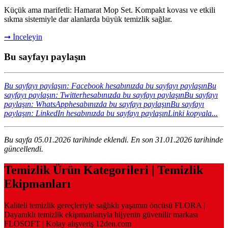
Küçük ama marifetli: Hamarat Mop Set. Kompakt kovası ve etkili
sıkma sistemiyle dar alanlarda büyük temizlik sağlar.
➞ İnceleyin
Bu sayfayı paylaşın
Bu sayfayı paylaşın: Facebook hesabınızda bu sayfayı paylaşın
Bu
sayfayı paylaşın: Twitterhesabınızda bu sayfayı paylaşın
Bu sayfayı
paylaşın: WhatsApphesabınızda bu sayfayı paylaşın
Bu sayfayı
paylaşın: LinkedIn hesabınızda bu sayfayı paylaşın
Linki kopyala...
Bu sayfa 05.01.2026 tarihinde eklendi. En son 31.01.2026 tarihinde
güncellendi.
Temizlik Ürün Kategorileri | Temizlik
Ekipmanları
Kaliteli temizlik gereçleriyle sağlıklı yaşamın öncüsü FLORA |
Dayanıklı temizlik ekipmanlarıyla hijyenin güvenilir markası
FLOSOFT | Kolay alışveriş 12den.com