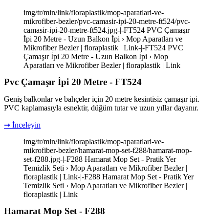
img/tr/min/link/floraplastik/mop-aparatlari-ve-
mikrofiber-bezler/pvc-camasir-ipi-20-metre-ft524/pvc-
camasir-ipi-20-metre-ft524.jpg-|-FT524 PVC Çamaşır
İpi 20 Metre - Uzun Balkon İpi › Mop Aparatları ve
Mikrofiber Bezler | floraplastik | Link-|-FT524 PVC
Çamaşır İpi 20 Metre - Uzun Balkon İpi › Mop
Aparatları ve Mikrofiber Bezler | floraplastik | Link
Pvc Çamaşır İpi 20 Metre - FT524
Geniş balkonlar ve bahçeler için 20 metre kesintisiz çamaşır ipi.
PVC kaplamasıyla esnektir, düğüm tutar ve uzun yıllar dayanır.
➞ İnceleyin
img/tr/min/link/floraplastik/mop-aparatlari-ve-
mikrofiber-bezler/hamarat-mop-set-f288/hamarat-mop-
set-f288.jpg-|-F288 Hamarat Mop Set - Pratik Yer
Temizlik Seti › Mop Aparatları ve Mikrofiber Bezler |
floraplastik | Link-|-F288 Hamarat Mop Set - Pratik Yer
Temizlik Seti › Mop Aparatları ve Mikrofiber Bezler |
floraplastik | Link
Hamarat Mop Set - F288