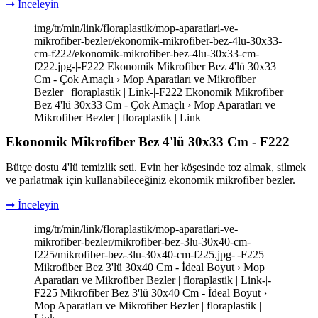
➞ İnceleyin
img/tr/min/link/floraplastik/mop-aparatlari-ve-
mikrofiber-bezler/ekonomik-mikrofiber-bez-4lu-30x33-
cm-f222/ekonomik-mikrofiber-bez-4lu-30x33-cm-
f222.jpg-|-F222 Ekonomik Mikrofiber Bez 4'lü 30x33
Cm - Çok Amaçlı › Mop Aparatları ve Mikrofiber
Bezler | floraplastik | Link-|-F222 Ekonomik Mikrofiber
Bez 4'lü 30x33 Cm - Çok Amaçlı › Mop Aparatları ve
Mikrofiber Bezler | floraplastik | Link
Ekonomik Mikrofiber Bez 4'lü 30x33 Cm - F222
Bütçe dostu 4'lü temizlik seti. Evin her köşesinde toz almak, silmek
ve parlatmak için kullanabileceğiniz ekonomik mikrofiber bezler.
➞ İnceleyin
img/tr/min/link/floraplastik/mop-aparatlari-ve-
mikrofiber-bezler/mikrofiber-bez-3lu-30x40-cm-
f225/mikrofiber-bez-3lu-30x40-cm-f225.jpg-|-F225
Mikrofiber Bez 3'lü 30x40 Cm - İdeal Boyut › Mop
Aparatları ve Mikrofiber Bezler | floraplastik | Link-|-
F225 Mikrofiber Bez 3'lü 30x40 Cm - İdeal Boyut ›
Mop Aparatları ve Mikrofiber Bezler | floraplastik |