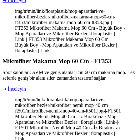
➞ İnceleyin
img/tr/min/link/floraplastik/mop-aparatlari-ve-
mikrofiber-bezler/mikrofiber-makarna-mop-60-cm-
ft353/mikrofiber-makarna-mop-60-cm-ft353.jpg-|-
FT353 Mikrofiber Makarna Mop 60 Cm - Büyük Boy ›
Mop Aparatları ve Mikrofiber Bezler | floraplastik |
Link-|-FT353 Mikrofiber Makarna Mop 60 Cm -
Büyük Boy › Mop Aparatları ve Mikrofiber Bezler |
floraplastik | Link
Mikrofiber Makarna Mop 60 Cm - FT353
Spor salonları, AVM ve geniş alanlar için 60 cm makarna mop. Tek
seferde geniş bir alanı siler, zamandan tasarruf sağlar.
➞ İnceleyin
img/tr/min/link/floraplastik/mop-aparatlari-ve-
mikrofiber-bezler/mikrofiber-nemli-mop-40-cm-
ft501/mikrofiber-nemli-mop-40-cm-ft501.jpg-|-FT501
Mikrofiber Nemli Mop 40 Cm - İz Bırakmaz › Mop
Aparatları ve Mikrofiber Bezler | floraplastik | Link-|-
FT501 Mikrofiber Nemli Mop 40 Cm - İz Bırakmaz ›
Mop Aparatları ve Mikrofiber Bezler | floraplastik |
Link