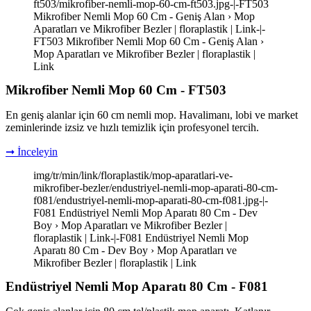
ft503/mikrofiber-nemli-mop-60-cm-ft503.jpg-|-FT503
Mikrofiber Nemli Mop 60 Cm - Geniş Alan › Mop
Aparatları ve Mikrofiber Bezler | floraplastik | Link-|-
FT503 Mikrofiber Nemli Mop 60 Cm - Geniş Alan ›
Mop Aparatları ve Mikrofiber Bezler | floraplastik |
Link
Mikrofiber Nemli Mop 60 Cm - FT503
En geniş alanlar için 60 cm nemli mop. Havalimanı, lobi ve market
zeminlerinde izsiz ve hızlı temizlik için profesyonel tercih.
➞ İnceleyin
img/tr/min/link/floraplastik/mop-aparatlari-ve-
mikrofiber-bezler/endustriyel-nemli-mop-aparati-80-cm-
f081/endustriyel-nemli-mop-aparati-80-cm-f081.jpg-|-
F081 Endüstriyel Nemli Mop Aparatı 80 Cm - Dev
Boy › Mop Aparatları ve Mikrofiber Bezler |
floraplastik | Link-|-F081 Endüstriyel Nemli Mop
Aparatı 80 Cm - Dev Boy › Mop Aparatları ve
Mikrofiber Bezler | floraplastik | Link
Endüstriyel Nemli Mop Aparatı 80 Cm - F081