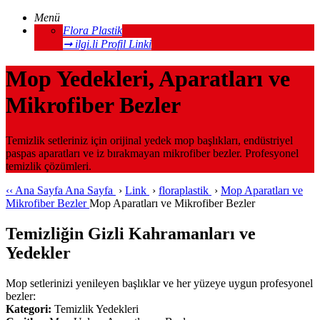
Menü
Flora Plastik
➞ ilgi.li Profil Linki
Mop Yedekleri, Aparatları ve
Mikrofiber Bezler
Temizlik setleriniz için orijinal yedek mop başlıkları, endüstriyel
paspas aparatları ve iz bırakmayan mikrofiber bezler. Profesyonel
temizlik çözümleri.
‹‹
Ana Sayfa
Ana Sayfa
›
Link
›
floraplastik
›
Mop Aparatları ve
Mikrofiber Bezler
Mop Aparatları ve Mikrofiber Bezler
Temizliğin Gizli Kahramanları ve
Yedekler
Mop setlerinizi yenileyen başlıklar ve her yüzeye uygun profesyonel
bezler:
Kategori:
Temizlik Yedekleri