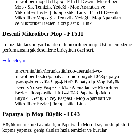
mikrofiber-mop-ft511.jpg-|-FT511 Desenli Mikrofiber
Mop - Şık Temizlik Yedeği › Mop Aparatları ve
Mikrofiber Bezler | floraplastik | Link-|-FT511 Desenli
Mikrofiber Mop - Şık Temizlik Yedeği › Mop Aparatları
ve Mikrofiber Bezler | floraplastik | Link
Desenli Mikrofiber Mop - FT511
Temizlikte tarz arayanlara desenli mikrofiber mop. Üstün temizleme
performansını şık desenlerle birleştiren özel seri.
➞ İnceleyin
img/tr/min/link/floraplastik/mop-aparatlari-ve-
mikrofiber-bezler/papatya-ip-mop-buyuk-f043/papatya-
ip-mop-buyuk-f043.jpg-|-F043 Papatya İp Mop Büyük
- Geniş Yüzey Paspası › Mop Aparatları ve Mikrofiber
Bezler | floraplastik | Link-|-F043 Papatya İp Mop
Büyük - Geniş Yüzey Paspası › Mop Aparatları ve
Mikrofiber Bezler | floraplastik | Link
Papatya İp Mop Büyük - F043
Büyük metrekareli alanlar için Papatya İp Mop. Dayanıklı iplikleri
kopma yapmaz, geniş alanları hızla temizler ve kurular.