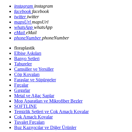
instagram
instagram
facebook
facebook
twitter
twitter
mapsUrl
mapsUrl
whatsApp
whatsApp
eMail
eMail
phoneNumber
phoneNumber
floraplastik
Elbise Askıları
Banyo Setleri
Tabureler
Camsiller ve Yersiller
Çöp Kovaları
Faraşlar ve Süpürgeler
Fırçalar
Gırgırlar
Metal ve Ağaç Saplar
Mop Aparatları ve Mikrofiber Bezler
SOFTLINE
Temizlik Setleri ve Çok Amaçlı Kovalar
Çok Amaçlı Kovalar
Tuvalet Fırçaları
Buz Kazıyıcılar ve Diğer Ürünler