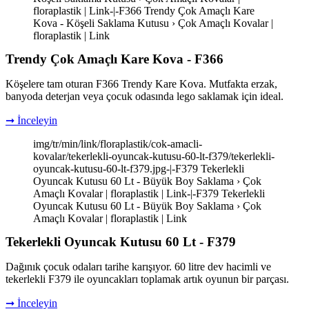
floraplastik | Link-|-F366 Trendy Çok Amaçlı Kare
Kova - Köşeli Saklama Kutusu › Çok Amaçlı Kovalar |
floraplastik | Link
Trendy Çok Amaçlı Kare Kova - F366
Köşelere tam oturan F366 Trendy Kare Kova. Mutfakta erzak,
banyoda deterjan veya çocuk odasında lego saklamak için ideal.
➞ İnceleyin
img/tr/min/link/floraplastik/cok-amacli-
kovalar/tekerlekli-oyuncak-kutusu-60-lt-f379/tekerlekli-
oyuncak-kutusu-60-lt-f379.jpg-|-F379 Tekerlekli
Oyuncak Kutusu 60 Lt - Büyük Boy Saklama › Çok
Amaçlı Kovalar | floraplastik | Link-|-F379 Tekerlekli
Oyuncak Kutusu 60 Lt - Büyük Boy Saklama › Çok
Amaçlı Kovalar | floraplastik | Link
Tekerlekli Oyuncak Kutusu 60 Lt - F379
Dağınık çocuk odaları tarihe karışıyor. 60 litre dev hacimli ve
tekerlekli F379 ile oyuncakları toplamak artık oyunun bir parçası.
➞ İnceleyin