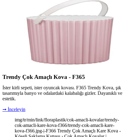
Trendy Çok Amaçlı Kova - F365
İster kirli sepeti, ister oyuncak kovası. F365 Trendy Kova, şık
tasarımıyla banyo ve odalardaki kalabalığı gizler. Dayanıklı ve
estetik.
➞ İnceleyin
img/tr/min/link/floraplastik/cok-amacli-kovalar/trendy-
cok-amacli-kare-kova-f366/trendy-cok-amacli-kare-
kova-f366.jpg-|-F366 Trendy Çok Amaçlı Kare Kova -
Köşeli Saklama Kutusu › Çok Amaçlı Kovalar |