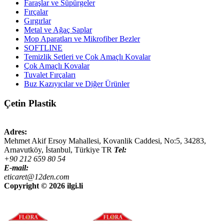
Faraşlar ve Süpürgeler
Fırçalar
Gırgırlar
Metal ve Ağaç Saplar
Mop Aparatları ve Mikrofiber Bezler
SOFTLINE
Temizlik Setleri ve Çok Amaçlı Kovalar
Çok Amaçlı Kovalar
Tuvalet Fırçaları
Buz Kazıyıcılar ve Diğer Ürünler
Çetin Plastik
Adres:
Mehmet Akif Ersoy Mahallesi, Kovanlik Caddesi, No:5,
34283
,
Arnavutköy, İstanbul
,
Türkiye
TR
Tel:
+90 212 659 80 54
E-mail:
eticaret@12den.com
Copyright ©
2026 ilgi.li