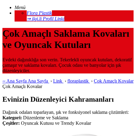
Menü
Flora Plastik
➞ ilgi.li Profil Linki
Çok Amaçlı Saklama Kovaları
ve Oyuncak Kutuları
Evdeki dağınıklığa son verin. Tekerlekli oyuncak kutuları, dekoratif
çamaşır ve saklama kovaları. Çocuk odası ve banyolar için şık
düzenleyiciler.
‹‹
Ana Sayfa
Ana Sayfa
›
Link
›
floraplastik
›
Çok Amaçlı Kovalar
Çok Amaçlı Kovalar
Evinizin Düzenleyici Kahramanları
Dağınık odaları toparlayan, şık ve fonksiyonel saklama çözümleri:
Kategori:
Düzenleme ve Saklama
Çeşitler:
Oyuncak Kutusu ve Trendy Kovalar