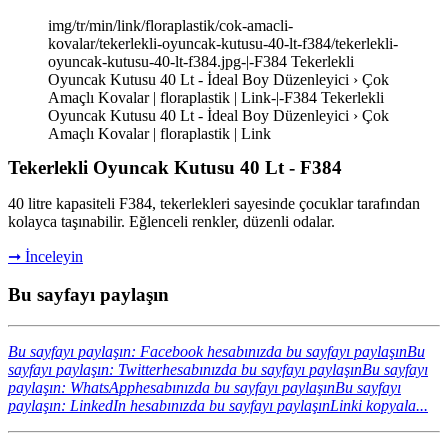
img/tr/min/link/floraplastik/cok-amacli-
kovalar/tekerlekli-oyuncak-kutusu-40-lt-f384/tekerlekli-
oyuncak-kutusu-40-lt-f384.jpg-|-F384 Tekerlekli
Oyuncak Kutusu 40 Lt - İdeal Boy Düzenleyici › Çok
Amaçlı Kovalar | floraplastik | Link-|-F384 Tekerlekli
Oyuncak Kutusu 40 Lt - İdeal Boy Düzenleyici › Çok
Amaçlı Kovalar | floraplastik | Link
Tekerlekli Oyuncak Kutusu 40 Lt - F384
40 litre kapasiteli F384, tekerlekleri sayesinde çocuklar tarafından
kolayca taşınabilir. Eğlenceli renkler, düzenli odalar.
➞ İnceleyin
Bu sayfayı paylaşın
Bu sayfayı paylaşın: Facebook hesabınızda bu sayfayı paylaşın
Bu
sayfayı paylaşın: Twitterhesabınızda bu sayfayı paylaşın
Bu sayfayı
paylaşın: WhatsApphesabınızda bu sayfayı paylaşın
Bu sayfayı
paylaşın: LinkedIn hesabınızda bu sayfayı paylaşın
Linki kopyala...