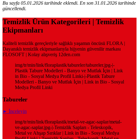
Bu sayfa 05.01.2026 tarihinde eklendi. En son 31.01.2026 tarihinde
güncellendi.
Temizlik Ürün Kategorileri | Temizlik
Ekipmanları
Kaliteli temizlik gereçleriyle sağlıklı yaşamın öncüsü FLORA |
Dayanıklı temizlik ekipmanlarıyla hijyenin güvenilir markası
FLOSOFT | Kolay alışveriş 12den.com
img/tr/min/link/floraplastik/tabureler/tabureler.jpg-|-
Plastik Tabure Modelleri - Banyo ve Mutfak İçin | Link
in Bio - Sosyal Medya Profil Linki-|-Plastik Tabure
Modelleri - Banyo ve Mutfak İçin | Link in Bio - Sosyal
Medya Profil Linki
Tabureler
► İnceleyin
img/tr/min/link/floraplastik/metal-ve-agac-saplar/metal-
ve-agac-saplar.jpg-|-Temizlik Sapları - Teleskopik,
Metal ve Ahşap Sırıklar | Link in Bio - Sosyal Medya
Profil Linki-|-Temizlik Sapları - Teleskopik, Metal ve