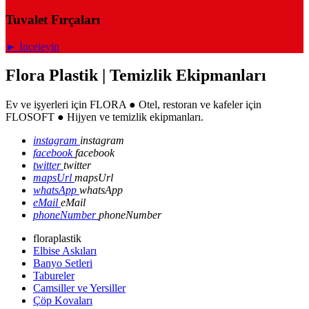
Tuvalet Fırçaları
► İnceleyin
Flora Plastik | Temizlik Ekipmanları
Ev ve işyerleri için FLORA ● Otel, restoran ve kafeler için
FLOSOFT ● Hijyen ve temizlik ekipmanları.
instagram
instagram
facebook
facebook
twitter
twitter
mapsUrl
mapsUrl
whatsApp
whatsApp
eMail
eMail
phoneNumber
phoneNumber
floraplastik
Elbise Askıları
Banyo Setleri
Tabureler
Camsiller ve Yersiller
Çöp Kovaları