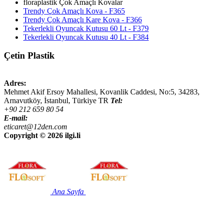
floraplastik Çok Amaçlı Kovalar
Trendy Çok Amaçlı Kova - F365
Trendy Çok Amaçlı Kare Kova - F366
Tekerlekli Oyuncak Kutusu 60 Lt - F379
Tekerlekli Oyuncak Kutusu 40 Lt - F384
Çetin Plastik
Adres:
Mehmet Akif Ersoy Mahallesi, Kovanlik Caddesi, No:5,
34283
,
Arnavutköy, İstanbul
,
Türkiye
TR
Tel:
+90 212 659 80 54
E-mail:
eticaret@12den.com
Copyright ©
2026 ilgi.li
Ana Sayfa