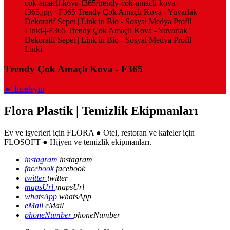
cok-amacli-kova-f365/trendy-cok-amacli-kova-
f365.jpg-|-F365 Trendy Çok Amaçlı Kova - Yuvarlak
Dekoratif Sepet | Link in Bio - Sosyal Medya Profil
Linki-|-F365 Trendy Çok Amaçlı Kova - Yuvarlak
Dekoratif Sepet | Link in Bio - Sosyal Medya Profil
Linki
Trendy Çok Amaçlı Kova - F365
► İnceleyin
Flora Plastik | Temizlik Ekipmanları
Ev ve işyerleri için FLORA ● Otel, restoran ve kafeler için
FLOSOFT ● Hijyen ve temizlik ekipmanları.
instagram
instagram
facebook
facebook
twitter
twitter
mapsUrl
mapsUrl
whatsApp
whatsApp
eMail
eMail
phoneNumber
phoneNumber