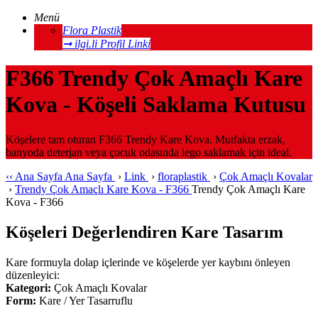
Menü
Flora Plastik
➞ ilgi.li Profil Linki
F366 Trendy Çok Amaçlı Kare
Kova - Köşeli Saklama Kutusu
Köşelere tam oturan F366 Trendy Kare Kova. Mutfakta erzak,
banyoda deterjan veya çocuk odasında lego saklamak için ideal.
‹‹
Ana Sayfa
Ana Sayfa
›
Link
›
floraplastik
›
Çok Amaçlı Kovalar
›
Trendy Çok Amaçlı Kare Kova - F366
Trendy Çok Amaçlı Kare
Kova - F366
Köşeleri Değerlendiren Kare Tasarım
Kare formuyla dolap içlerinde ve köşelerde yer kaybını önleyen
düzenleyici:
Kategori:
Çok Amaçlı Kovalar
Form:
Kare / Yer Tasarruflu