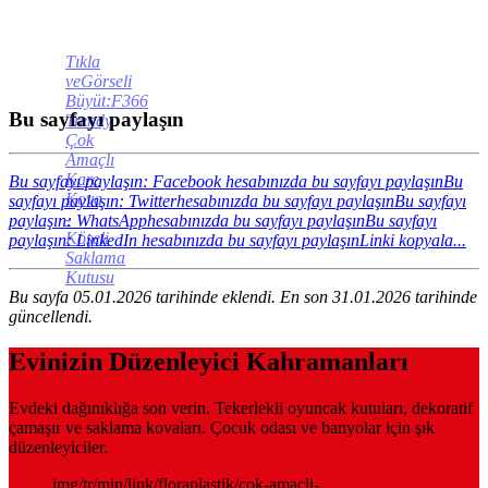
Tıkla
veGörseli
Büyüt:F366
Bu sayfayı paylaşın
Trendy
Çok
Amaçlı
Kare
Bu sayfayı paylaşın: Facebook hesabınızda bu sayfayı paylaşın
Bu
Kova
sayfayı paylaşın: Twitterhesabınızda bu sayfayı paylaşın
Bu sayfayı
-
paylaşın: WhatsApphesabınızda bu sayfayı paylaşın
Bu sayfayı
Köşeli
paylaşın: LinkedIn hesabınızda bu sayfayı paylaşın
Linki kopyala...
Saklama
Kutusu
Bu sayfa 05.01.2026 tarihinde eklendi. En son 31.01.2026 tarihinde
güncellendi.
Evinizin Düzenleyici Kahramanları
Evdeki dağınıklığa son verin. Tekerlekli oyuncak kutuları, dekoratif
çamaşır ve saklama kovaları. Çocuk odası ve banyolar için şık
düzenleyiciler.
img/tr/min/link/floraplastik/cok-amacli-