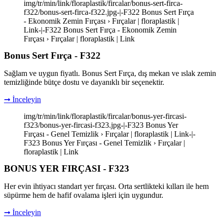
img/tr/min/link/floraplastik/fircalar/bonus-sert-firca-
f322/bonus-sert-firca-f322.jpg-|-F322 Bonus Sert Fırça
- Ekonomik Zemin Fırçası › Fırçalar | floraplastik |
Link-|-F322 Bonus Sert Fırça - Ekonomik Zemin
Fırçası › Fırçalar | floraplastik | Link
Bonus Sert Fırça - F322
Sağlam ve uygun fiyatlı. Bonus Sert Fırça, dış mekan ve ıslak zemin
temizliğinde bütçe dostu ve dayanıklı bir seçenektir.
➞ İnceleyin
img/tr/min/link/floraplastik/fircalar/bonus-yer-fircasi-
f323/bonus-yer-fircasi-f323.jpg-|-F323 Bonus Yer
Fırçası - Genel Temizlik › Fırçalar | floraplastik | Link-|-
F323 Bonus Yer Fırçası - Genel Temizlik › Fırçalar |
floraplastik | Link
BONUS YER FIRÇASI - F323
Her evin ihtiyacı standart yer fırçası. Orta sertlikteki kılları ile hem
süpürme hem de hafif ovalama işleri için uygundur.
➞ İnceleyin