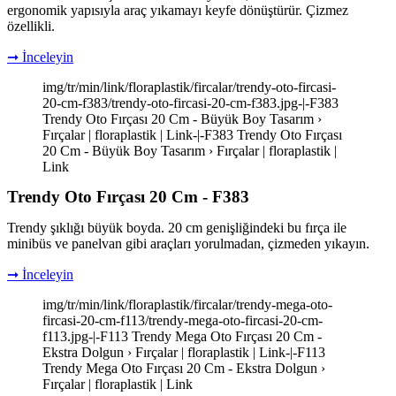
ergonomik yapısıyla araç yıkamayı keyfe dönüştürür. Çizmez
özellikli.
➞ İnceleyin
img/tr/min/link/floraplastik/fircalar/trendy-oto-fircasi-
20-cm-f383/trendy-oto-fircasi-20-cm-f383.jpg-|-F383
Trendy Oto Fırçası 20 Cm - Büyük Boy Tasarım ›
Fırçalar | floraplastik | Link-|-F383 Trendy Oto Fırçası
20 Cm - Büyük Boy Tasarım › Fırçalar | floraplastik |
Link
Trendy Oto Fırçası 20 Cm - F383
Trendy şıklığı büyük boyda. 20 cm genişliğindeki bu fırça ile
minibüs ve panelvan gibi araçları yorulmadan, çizmeden yıkayın.
➞ İnceleyin
img/tr/min/link/floraplastik/fircalar/trendy-mega-oto-
fircasi-20-cm-f113/trendy-mega-oto-fircasi-20-cm-
f113.jpg-|-F113 Trendy Mega Oto Fırçası 20 Cm -
Ekstra Dolgun › Fırçalar | floraplastik | Link-|-F113
Trendy Mega Oto Fırçası 20 Cm - Ekstra Dolgun ›
Fırçalar | floraplastik | Link