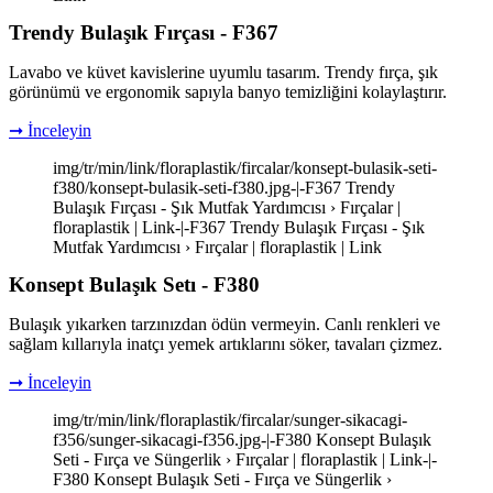
Trendy Bulaşık Fırçası - F367
Lavabo ve küvet kavislerine uyumlu tasarım. Trendy fırça, şık
görünümü ve ergonomik sapıyla banyo temizliğini kolaylaştırır.
➞ İnceleyin
img/tr/min/link/floraplastik/fircalar/konsept-bulasik-seti-
f380/konsept-bulasik-seti-f380.jpg-|-F367 Trendy
Bulaşık Fırçası - Şık Mutfak Yardımcısı › Fırçalar |
floraplastik | Link-|-F367 Trendy Bulaşık Fırçası - Şık
Mutfak Yardımcısı › Fırçalar | floraplastik | Link
Konsept Bulaşık Setı - F380
Bulaşık yıkarken tarzınızdan ödün vermeyin. Canlı renkleri ve
sağlam kıllarıyla inatçı yemek artıklarını söker, tavaları çizmez.
➞ İnceleyin
img/tr/min/link/floraplastik/fircalar/sunger-sikacagi-
f356/sunger-sikacagi-f356.jpg-|-F380 Konsept Bulaşık
Seti - Fırça ve Süngerlik › Fırçalar | floraplastik | Link-|-
F380 Konsept Bulaşık Seti - Fırça ve Süngerlik ›