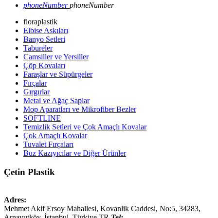
phoneNumber
phoneNumber
floraplastik
Elbise Askıları
Banyo Setleri
Tabureler
Camsiller ve Yersiller
Çöp Kovaları
Faraşlar ve Süpürgeler
Fırçalar
Gırgırlar
Metal ve Ağaç Saplar
Mop Aparatları ve Mikrofiber Bezler
SOFTLINE
Temizlik Setleri ve Çok Amaçlı Kovalar
Çok Amaçlı Kovalar
Tuvalet Fırçaları
Buz Kazıyıcılar ve Diğer Ürünler
Çetin Plastik
Adres:
Mehmet Akif Ersoy Mahallesi, Kovanlik Caddesi, No:5,
34283
,
Arnavutköy, İstanbul
,
Türkiye
TR
Tel: