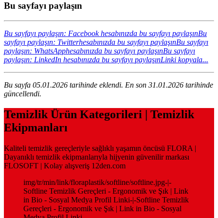
Bu sayfayı paylaşın
Bu sayfayı paylaşın: Facebook hesabınızda bu sayfayı paylaşın
Bu
sayfayı paylaşın: Twitterhesabınızda bu sayfayı paylaşın
Bu sayfayı
paylaşın: WhatsApphesabınızda bu sayfayı paylaşın
Bu sayfayı
paylaşın: LinkedIn hesabınızda bu sayfayı paylaşın
Linki kopyala...
Bu sayfa 05.01.2026 tarihinde eklendi. En son 31.01.2026 tarihinde
güncellendi.
Temizlik Ürün Kategorileri | Temizlik
Ekipmanları
Kaliteli temizlik gereçleriyle sağlıklı yaşamın öncüsü FLORA |
Dayanıklı temizlik ekipmanlarıyla hijyenin güvenilir markası
FLOSOFT | Kolay alışveriş 12den.com
img/tr/min/link/floraplastik/softline/softline.jpg-|-
Softline Temizlik Gereçleri - Ergonomik ve Şık | Link
in Bio - Sosyal Medya Profil Linki-|-Softline Temizlik
Gereçleri - Ergonomik ve Şık | Link in Bio - Sosyal
Medya Profil Linki