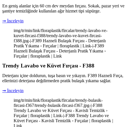
En geniş alanlar için 60 cm dev meydan fırçası. Sokak, pazar yeri ve
şantiye temizliğinde kullanılan ağır hizmet tipi süpürge.
➞ İnceleyin
img/tr/min/link/floraplastik/fircalar/trendy-lavabo-ve-
kuvet-fircasi-f388/trendy-lavabo-ve-kuvet-fircasi-
f388.jpg-|-F389 Hazneli Bulaşık Fırçası - Deterjanlı
Pratik Yıkama › Fırçalar | floraplastik | Link-|-F389
Hazneli Bulaşık Fırçası - Deterjanlı Pratik Yıkama ›
Fırçalar | floraplastik | Link
Trendy Lavabo ve Küvet Fırçası - F388
Deterjanı içine doldurun, tuşa basın ve yıkayın. F389 Hazneli Fırça,
ellerinizi deterjana değdirmeden pratik bulaşık yıkama sağlar.
➞ İnceleyin
img/tr/min/link/floraplastik/fircalar/trendy-bulasik-
fircasi-f367/trendy-bulasik-fircasi-f367.jpg-|-F388
Trendy Lavabo ve Küvet Fırçası - Kavisli Temizlik ›
Fırçalar | floraplastik | Link-|-F388 Trendy Lavabo ve
Küvet Fırçası - Kavisli Temizlik › Fırçalar | floraplastik |
Link