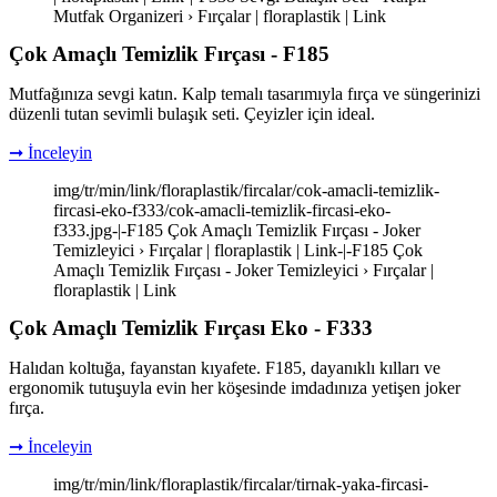
Mutfak Organizeri › Fırçalar | floraplastik | Link
Çok Amaçlı Temizlik Fırçası - F185
Mutfağınıza sevgi katın. Kalp temalı tasarımıyla fırça ve süngerinizi
düzenli tutan sevimli bulaşık seti. Çeyizler için ideal.
➞ İnceleyin
img/tr/min/link/floraplastik/fircalar/cok-amacli-temizlik-
fircasi-eko-f333/cok-amacli-temizlik-fircasi-eko-
f333.jpg-|-F185 Çok Amaçlı Temizlik Fırçası - Joker
Temizleyici › Fırçalar | floraplastik | Link-|-F185 Çok
Amaçlı Temizlik Fırçası - Joker Temizleyici › Fırçalar |
floraplastik | Link
Çok Amaçlı Temizlik Fırçası Eko - F333
Halıdan koltuğa, fayanstan kıyafete. F185, dayanıklı kılları ve
ergonomik tutuşuyla evin her köşesinde imdadınıza yetişen joker
fırça.
➞ İnceleyin
img/tr/min/link/floraplastik/fircalar/tirnak-yaka-fircasi-