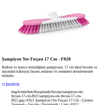
Şampiyon Yer Fırçası 17 Cm - F020
Balkon ve banyo temizliğinin şampiyonu. 17 cm ideal boyutu ve
dayanıklı kıllarıyla fayans aralarını ve zeminleri derinlemesine
temizler.
➞ İnceleyin
img/tr/min/link/floraplastik/fircalar/sampiyon-oto-
fircasi-17-cm-f021/sampiyon-oto-fircasi-17-cm-
f021.jpg-|-F021 Şampiyon Oto Fırçası 17 Cm - Çizmez
Yumuşak › Fırçalar | floraplastik | Link-|-F021