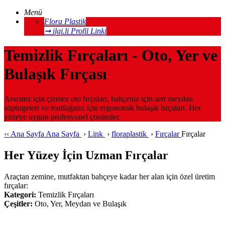
Menü
Flora Plastik
➞ ilgi.li Profil Linki
Temizlik Fırçaları - Oto, Yer ve
Bulaşık Fırçası
Aracınız için çizmez oto fırçaları, bahçeniz için sert meydan
süpürgeleri ve mutfağınız için ergonomik bulaşık fırçaları. Her
yüzeye uygun profesyonel çözümler.
‹‹
Ana Sayfa
Ana Sayfa
›
Link
›
floraplastik
›
Fırçalar
Fırçalar
Her Yüzey İçin Uzman Fırçalar
Araçtan zemine, mutfaktan bahçeye kadar her alan için özel üretim
fırçalar:
Kategori:
Temizlik Fırçaları
Çeşitler:
Oto, Yer, Meydan ve Bulaşık