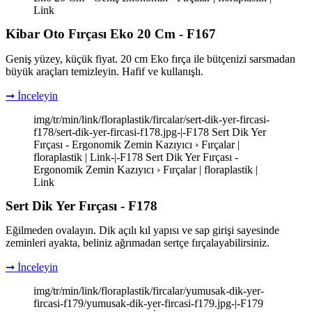
Link
Kibar Oto Fırçası Eko 20 Cm - F167
Geniş yüzey, küçük fiyat. 20 cm Eko fırça ile bütçenizi sarsmadan
büyük araçları temizleyin. Hafif ve kullanışlı.
➞ İnceleyin
img/tr/min/link/floraplastik/fircalar/sert-dik-yer-fircasi-
f178/sert-dik-yer-fircasi-f178.jpg-|-F178 Sert Dik Yer
Fırçası - Ergonomik Zemin Kazıyıcı › Fırçalar |
floraplastik | Link-|-F178 Sert Dik Yer Fırçası -
Ergonomik Zemin Kazıyıcı › Fırçalar | floraplastik |
Link
Sert Dik Yer Fırçası - F178
Eğilmeden ovalayın. Dik açılı kıl yapısı ve sap girişi sayesinde
zeminleri ayakta, beliniz ağrımadan sertçe fırçalayabilirsiniz.
➞ İnceleyin
img/tr/min/link/floraplastik/fircalar/yumusak-dik-yer-
fircasi-f179/yumusak-dik-yer-fircasi-f179.jpg-|-F179