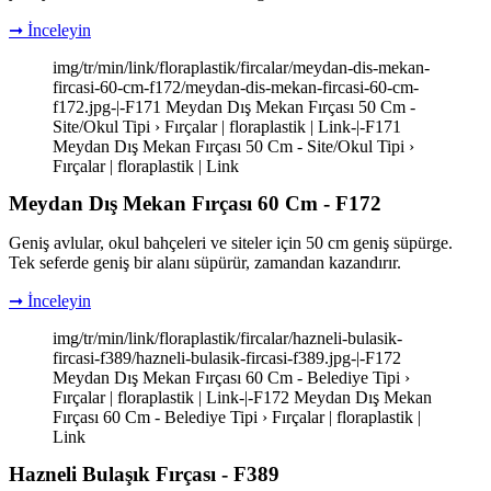
➞ İnceleyin
img/tr/min/link/floraplastik/fircalar/meydan-dis-mekan-
fircasi-60-cm-f172/meydan-dis-mekan-fircasi-60-cm-
f172.jpg-|-F171 Meydan Dış Mekan Fırçası 50 Cm -
Site/Okul Tipi › Fırçalar | floraplastik | Link-|-F171
Meydan Dış Mekan Fırçası 50 Cm - Site/Okul Tipi ›
Fırçalar | floraplastik | Link
Meydan Dış Mekan Fırçası 60 Cm - F172
Geniş avlular, okul bahçeleri ve siteler için 50 cm geniş süpürge.
Tek seferde geniş bir alanı süpürür, zamandan kazandırır.
➞ İnceleyin
img/tr/min/link/floraplastik/fircalar/hazneli-bulasik-
fircasi-f389/hazneli-bulasik-fircasi-f389.jpg-|-F172
Meydan Dış Mekan Fırçası 60 Cm - Belediye Tipi ›
Fırçalar | floraplastik | Link-|-F172 Meydan Dış Mekan
Fırçası 60 Cm - Belediye Tipi › Fırçalar | floraplastik |
Link
Hazneli Bulaşık Fırçası - F389