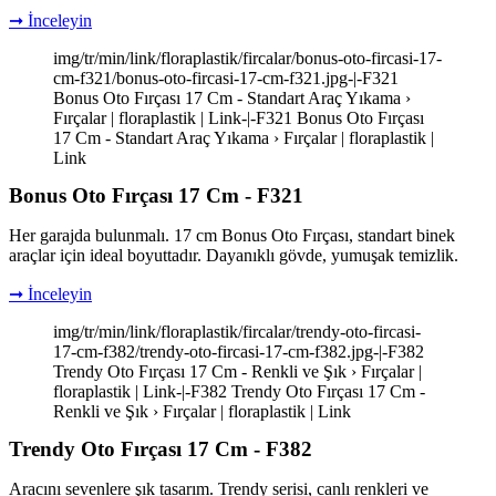
➞ İnceleyin
img/tr/min/link/floraplastik/fircalar/bonus-oto-fircasi-17-
cm-f321/bonus-oto-fircasi-17-cm-f321.jpg-|-F321
Bonus Oto Fırçası 17 Cm - Standart Araç Yıkama ›
Fırçalar | floraplastik | Link-|-F321 Bonus Oto Fırçası
17 Cm - Standart Araç Yıkama › Fırçalar | floraplastik |
Link
Bonus Oto Fırçası 17 Cm - F321
Her garajda bulunmalı. 17 cm Bonus Oto Fırçası, standart binek
araçlar için ideal boyuttadır. Dayanıklı gövde, yumuşak temizlik.
➞ İnceleyin
img/tr/min/link/floraplastik/fircalar/trendy-oto-fircasi-
17-cm-f382/trendy-oto-fircasi-17-cm-f382.jpg-|-F382
Trendy Oto Fırçası 17 Cm - Renkli ve Şık › Fırçalar |
floraplastik | Link-|-F382 Trendy Oto Fırçası 17 Cm -
Renkli ve Şık › Fırçalar | floraplastik | Link
Trendy Oto Fırçası 17 Cm - F382
Aracını sevenlere şık tasarım. Trendy serisi, canlı renkleri ve