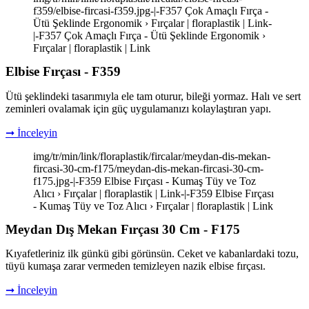
f359/elbise-fircasi-f359.jpg-|-F357 Çok Amaçlı Fırça -
Ütü Şeklinde Ergonomik › Fırçalar | floraplastik | Link-
|-F357 Çok Amaçlı Fırça - Ütü Şeklinde Ergonomik ›
Fırçalar | floraplastik | Link
Elbise Fırçası - F359
Ütü şeklindeki tasarımıyla ele tam oturur, bileği yormaz. Halı ve sert
zeminleri ovalamak için güç uygulamanızı kolaylaştıran yapı.
➞ İnceleyin
img/tr/min/link/floraplastik/fircalar/meydan-dis-mekan-
fircasi-30-cm-f175/meydan-dis-mekan-fircasi-30-cm-
f175.jpg-|-F359 Elbise Fırçası - Kumaş Tüy ve Toz
Alıcı › Fırçalar | floraplastik | Link-|-F359 Elbise Fırçası
- Kumaş Tüy ve Toz Alıcı › Fırçalar | floraplastik | Link
Meydan Dış Mekan Fırçası 30 Cm - F175
Kıyafetleriniz ilk günkü gibi görünsün. Ceket ve kabanlardaki tozu,
tüyü kumaşa zarar vermeden temizleyen nazik elbise fırçası.
➞ İnceleyin