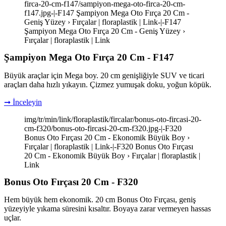
firca-20-cm-f147/sampiyon-mega-oto-firca-20-cm-
f147.jpg-|-F147 Şampiyon Mega Oto Fırça 20 Cm -
Geniş Yüzey › Fırçalar | floraplastik | Link-|-F147
Şampiyon Mega Oto Fırça 20 Cm - Geniş Yüzey ›
Fırçalar | floraplastik | Link
Şampiyon Mega Oto Fırça 20 Cm - F147
Büyük araçlar için Mega boy. 20 cm genişliğiyle SUV ve ticari
araçları daha hızlı yıkayın. Çizmez yumuşak doku, yoğun köpük.
➞ İnceleyin
img/tr/min/link/floraplastik/fircalar/bonus-oto-fircasi-20-
cm-f320/bonus-oto-fircasi-20-cm-f320.jpg-|-F320
Bonus Oto Fırçası 20 Cm - Ekonomik Büyük Boy ›
Fırçalar | floraplastik | Link-|-F320 Bonus Oto Fırçası
20 Cm - Ekonomik Büyük Boy › Fırçalar | floraplastik |
Link
Bonus Oto Fırçası 20 Cm - F320
Hem büyük hem ekonomik. 20 cm Bonus Oto Fırçası, geniş
yüzeyiyle yıkama süresini kısaltır. Boyaya zarar vermeyen hassas
uçlar.