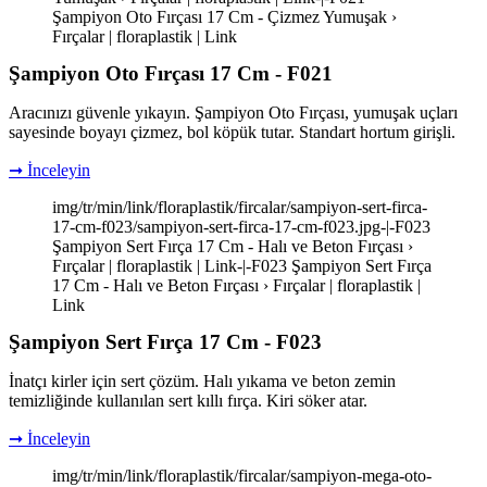
Şampiyon Oto Fırçası 17 Cm - Çizmez Yumuşak ›
Fırçalar | floraplastik | Link
Şampiyon Oto Fırçası 17 Cm - F021
Aracınızı güvenle yıkayın. Şampiyon Oto Fırçası, yumuşak uçları
sayesinde boyayı çizmez, bol köpük tutar. Standart hortum girişli.
➞ İnceleyin
img/tr/min/link/floraplastik/fircalar/sampiyon-sert-firca-
17-cm-f023/sampiyon-sert-firca-17-cm-f023.jpg-|-F023
Şampiyon Sert Fırça 17 Cm - Halı ve Beton Fırçası ›
Fırçalar | floraplastik | Link-|-F023 Şampiyon Sert Fırça
17 Cm - Halı ve Beton Fırçası › Fırçalar | floraplastik |
Link
Şampiyon Sert Fırça 17 Cm - F023
İnatçı kirler için sert çözüm. Halı yıkama ve beton zemin
temizliğinde kullanılan sert kıllı fırça. Kiri söker atar.
➞ İnceleyin
img/tr/min/link/floraplastik/fircalar/sampiyon-mega-oto-