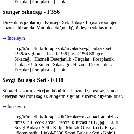
Fırçalar | floraplastik | Link
Sünger Sıkacağı - F356
Düzenli tezgahlar için Konsept Set. Bulaşık fırçası ve sünger
haznesi bir arada. Mutfakta dağınıklığı önleyen şık tasarım.
➞ İnceleyin
img/tr/min/link/floraplastik/fircalar/sevgi-bulasik-seti-
f338/sevgi-bulasik-seti-f338.jpg-|-F356 Sünger
Sıkacağı - Hazneli Deterjanlık › Fırçalar | floraplastik |
Link-|-F356 Sünger Sıkacağı - Hazneli Deterjanlık ›
Fırçalar | floraplastik | Link
Sevgi Bulaşık Seti - F338
Süngeri bastırın, deterjanı köpürtün. Hazneli yapısı sayesinde
deterjan tasarrufu sağlar, süngerin suyunu süzerek hijyenik tutar.
➞ İnceleyin
img/tr/min/link/floraplastik/fircalar/cok-amacli-temizlik-
fircasi-f185/cok-amacli-temizlik-fircasi-f185.jpg-|-F338
Sevgi Bulaşık Seti - Kalpli Mutfak Organizeri › Fırçalar
| floraplastik | Link-|-F338 Sevgi Bulaşık Seti - Kalpli