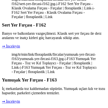
f162/sert-yer-fircasi-f162.jpg-|-F162 Sert Yer Fırçası -
Klasik Ovalama Fırçası › Fırçalar | floraplastik | Link-|-
F162 Sert Yer Fırçası - Klasik Ovalama Fırçası ›
Fırçalar | floraplastik | Link
Sert Yer Fırçası - F162
Banyo ve balkonların vazgeçilmezi. Klasik sert yer fırçası ile derz
aralarını ve inatçı kirleri güç harcayarak söküp atın.
➞ İnceleyin
img/tr/min/link/floraplastik/fircalar/yumusak-yer-fircasi-
f163/yumusak-yer-fircasi-f163.jpg-|-F163 Yumuşak Yer
Fırçası - Toz ve Kıl Toplayıcı › Fırçalar | floraplastik |
Link-|-F163 Yumuşak Yer Fırçası - Toz ve Kıl Toplayıcı
› Fırçalar | floraplastik | Link
Yumuşak Yer Fırçası - F163
İç mekanlarda toz kaldırmadan süpürün. Yumuşak uçları kılı ve tozu
hapseder, parkeleri çizmeden temizler.
➞ İnceleyin