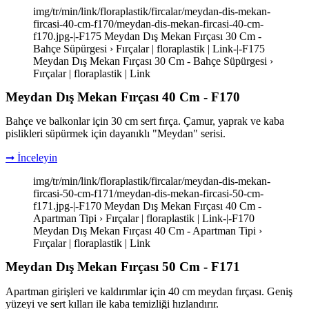
img/tr/min/link/floraplastik/fircalar/meydan-dis-mekan-
fircasi-40-cm-f170/meydan-dis-mekan-fircasi-40-cm-
f170.jpg-|-F175 Meydan Dış Mekan Fırçası 30 Cm -
Bahçe Süpürgesi › Fırçalar | floraplastik | Link-|-F175
Meydan Dış Mekan Fırçası 30 Cm - Bahçe Süpürgesi ›
Fırçalar | floraplastik | Link
Meydan Dış Mekan Fırçası 40 Cm - F170
Bahçe ve balkonlar için 30 cm sert fırça. Çamur, yaprak ve kaba
pislikleri süpürmek için dayanıklı "Meydan" serisi.
➞ İnceleyin
img/tr/min/link/floraplastik/fircalar/meydan-dis-mekan-
fircasi-50-cm-f171/meydan-dis-mekan-fircasi-50-cm-
f171.jpg-|-F170 Meydan Dış Mekan Fırçası 40 Cm -
Apartman Tipi › Fırçalar | floraplastik | Link-|-F170
Meydan Dış Mekan Fırçası 40 Cm - Apartman Tipi ›
Fırçalar | floraplastik | Link
Meydan Dış Mekan Fırçası 50 Cm - F171
Apartman girişleri ve kaldırımlar için 40 cm meydan fırçası. Geniş
yüzeyi ve sert kılları ile kaba temizliği hızlandırır.