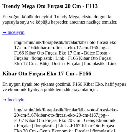
Trendy Mega Oto Fırçası 20 Cm - F113
En yoğun köpük deneyimi. Trendy Mega, ekstra dolgun kıl
yapısıyla suyu ve köpüğü hapseder, aracınızı nazikçe temizler.
➞ İnceleyin
img/tr/min/link/floraplastik/fircalar/kibar-oto-fircasi-eko-
17-cm-f166/kibar-oto-fircasi-eko-17-cm-f166.jpg-|-
F166 Kibar Oto Fırçası Eko 17 Cm - Bütçe Dostu ›
Fırçalar | floraplastik | Link-|-F166 Kibar Oto Fırçası
Eko 17 Cm - Bütçe Dostu › Fırçalar | floraplastik | Link
Kibar Oto Fırçası Eko 17 Cm - F166
En uygun fiyatlı oto yıkama çözümü. F166 Kibar Eko, hafif yapısı
ve ekonomik fiyatıyla pratik temizlik arayanlar için.
➞ İnceleyin
img/tr/min/link/floraplastik/fircalar/kibar-oto-fircasi-eko-
20-cm-f167/kibar-oto-fircasi-eko-20-cm-f167.jpg-|-
F167 Kibar Oto Fırçası Eko 20 Cm - Geniş Ekonomik
› Fırçalar | floraplastik | Link-|-F167 Kibar Oto Fırçası
Eko 20 Cm - Geniş Ekonomik › Fırçalar | floraplastik |