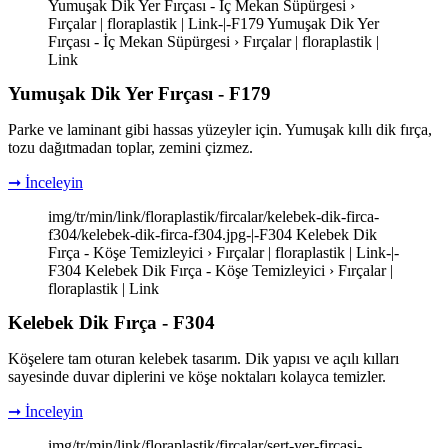
Yumuşak Dik Yer Fırçası - İç Mekan Süpürgesi ›
Fırçalar | floraplastik | Link-|-F179 Yumuşak Dik Yer
Fırçası - İç Mekan Süpürgesi › Fırçalar | floraplastik |
Link
Yumuşak Dik Yer Fırçası - F179
Parke ve laminant gibi hassas yüzeyler için. Yumuşak kıllı dik fırça,
tozu dağıtmadan toplar, zemini çizmez.
➞ İnceleyin
img/tr/min/link/floraplastik/fircalar/kelebek-dik-firca-
f304/kelebek-dik-firca-f304.jpg-|-F304 Kelebek Dik
Fırça - Köşe Temizleyici › Fırçalar | floraplastik | Link-|-
F304 Kelebek Dik Fırça - Köşe Temizleyici › Fırçalar |
floraplastik | Link
Kelebek Dik Fırça - F304
Köşelere tam oturan kelebek tasarım. Dik yapısı ve açılı kılları
sayesinde duvar diplerini ve köşe noktaları kolayca temizler.
➞ İnceleyin
img/tr/min/link/floraplastik/fircalar/sert-yer-fircasi-