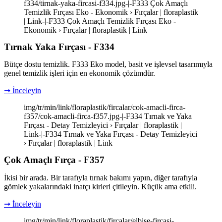
f334/tirnak-yaka-fircasi-f334.jpg-|-F333 Çok Amaçlı
Temizlik Fırçası Eko - Ekonomik › Fırçalar | floraplastik
| Link-|-F333 Çok Amaçlı Temizlik Fırçası Eko -
Ekonomik › Fırçalar | floraplastik | Link
Tırnak Yaka Fırçası - F334
Bütçe dostu temizlik. F333 Eko model, basit ve işlevsel tasarımıyla
genel temizlik işleri için en ekonomik çözümdür.
➞ İnceleyin
img/tr/min/link/floraplastik/fircalar/cok-amacli-firca-
f357/cok-amacli-firca-f357.jpg-|-F334 Tırnak ve Yaka
Fırçası - Detay Temizleyici › Fırçalar | floraplastik |
Link-|-F334 Tırnak ve Yaka Fırçası - Detay Temizleyici
› Fırçalar | floraplastik | Link
Çok Amaçlı Fırça - F357
İkisi bir arada. Bir tarafıyla tırnak bakımı yapın, diğer tarafıyla
gömlek yakalarındaki inatçı kirleri çitileyin. Küçük ama etkili.
➞ İnceleyin
img/tr/min/link/floraplastik/fircalar/elbise-fircasi-