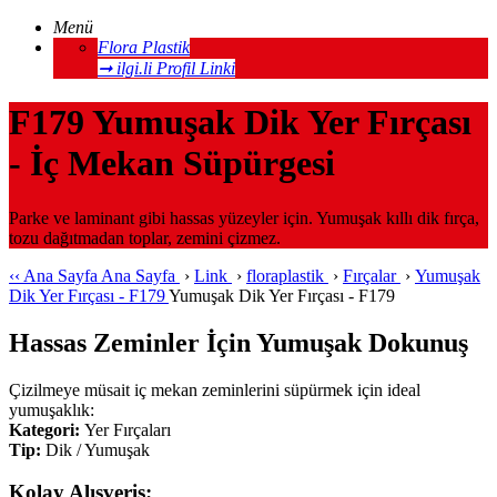
Menü
Flora Plastik
➞ ilgi.li Profil Linki
F179 Yumuşak Dik Yer Fırçası
- İç Mekan Süpürgesi
Parke ve laminant gibi hassas yüzeyler için. Yumuşak kıllı dik fırça,
tozu dağıtmadan toplar, zemini çizmez.
‹‹
Ana Sayfa
Ana Sayfa
›
Link
›
floraplastik
›
Fırçalar
›
Yumuşak
Dik Yer Fırçası - F179
Yumuşak Dik Yer Fırçası - F179
Hassas Zeminler İçin Yumuşak Dokunuş
Çizilmeye müsait iç mekan zeminlerini süpürmek için ideal
yumuşaklık:
Kategori:
Yer Fırçaları
Tip:
Dik / Yumuşak
Kolay Alışveriş: