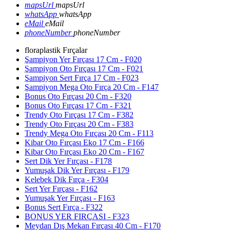
mapsUrl
mapsUrl
whatsApp
whatsApp
eMail
eMail
phoneNumber
phoneNumber
floraplastik Fırçalar
Şampiyon Yer Fırçası 17 Cm - F020
Şampiyon Oto Fırçası 17 Cm - F021
Şampiyon Sert Fırça 17 Cm - F023
Şampiyon Mega Oto Fırça 20 Cm - F147
Bonus Oto Fırçası 20 Cm - F320
Bonus Oto Fırçası 17 Cm - F321
Trendy Oto Fırçası 17 Cm - F382
Trendy Oto Fırçası 20 Cm - F383
Trendy Mega Oto Fırçası 20 Cm - F113
Kibar Oto Fırçası Eko 17 Cm - F166
Kibar Oto Fırçası Eko 20 Cm - F167
Sert Dik Yer Fırçası - F178
Yumuşak Dik Yer Fırçası - F179
Kelebek Dik Fırça - F304
Sert Yer Fırçası - F162
Yumuşak Yer Fırçası - F163
Bonus Sert Fırça - F322
BONUS YER FIRÇASI - F323
Meydan Dış Mekan Fırçası 40 Cm - F170