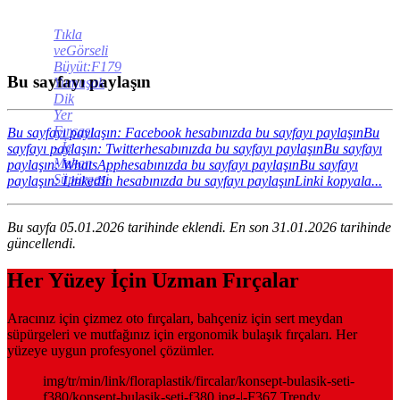
Tıkla
veGörseli
Büyüt:F179
Bu sayfayı paylaşın
Yumuşak
Dik
Yer
Fırçası
Bu sayfayı paylaşın: Facebook hesabınızda bu sayfayı paylaşın
Bu
- İç
sayfayı paylaşın: Twitterhesabınızda bu sayfayı paylaşın
Bu sayfayı
Mekan
paylaşın: WhatsApphesabınızda bu sayfayı paylaşın
Bu sayfayı
Süpürgesi
paylaşın: LinkedIn hesabınızda bu sayfayı paylaşın
Linki kopyala...
Bu sayfa 05.01.2026 tarihinde eklendi. En son 31.01.2026 tarihinde
güncellendi.
Her Yüzey İçin Uzman Fırçalar
Aracınız için çizmez oto fırçaları, bahçeniz için sert meydan
süpürgeleri ve mutfağınız için ergonomik bulaşık fırçaları. Her
yüzeye uygun profesyonel çözümler.
img/tr/min/link/floraplastik/fircalar/konsept-bulasik-seti-
f380/konsept-bulasik-seti-f380.jpg-|-F367 Trendy