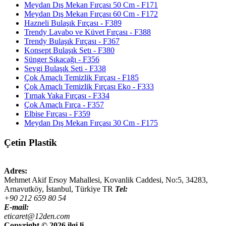
Meydan Dış Mekan Fırçası 50 Cm - F171
Meydan Dış Mekan Fırçası 60 Cm - F172
Hazneli Bulaşık Fırçası - F389
Trendy Lavabo ve Küvet Fırçası - F388
Trendy Bulaşık Fırçası - F367
Konsept Bulaşık Setı - F380
Sünger Sıkacağı - F356
Sevgi Bulaşık Seti - F338
Çok Amaçlı Temizlik Fırçası - F185
Çok Amaçlı Temizlik Fırçası Eko - F333
Tırnak Yaka Fırçası - F334
Çok Amaçlı Fırça - F357
Elbise Fırçası - F359
Meydan Dış Mekan Fırçası 30 Cm - F175
Çetin Plastik
Adres:
Mehmet Akif Ersoy Mahallesi, Kovanlik Caddesi, No:5,
34283
,
Arnavutköy, İstanbul
,
Türkiye
TR
Tel:
+90 212 659 80 54
E-mail:
eticaret@12den.com
Copyright ©
2026 ilgi.li