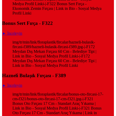
Medya Profil Linki-|-F322 Bonus Sert Fırça -
Ekonomik Zemin Fırçası | Link in Bio - Sosyal Medya
Profil Linki
Bonus Sert Fırça - F322
► İnceleyin
img/tr/min/link/floraplastik/fircalar/hazneli-bulasik-
fircasi-f389/hazneli-bulasik-fircasi-f389.jpg-|-F172
Meydan Dış Mekan Fırçası 60 Cm - Belediye Tipi |
Link in Bio - Sosyal Medya Profil Linki-|-F172
Meydan Dış Mekan Fırçası 60 Cm - Belediye Tipi |
Link in Bio - Sosyal Medya Profil Linki
Hazneli Bulaşık Fırçası - F389
► İnceleyin
img/tr/min/link/floraplastik/fircalar/bonus-oto-fircasi-17-
cm-f321/bonus-oto-fircasi-17-cm-f321.jpg-|-F321
Bonus Oto Fırçası 17 Cm - Standart Araç Yıkama |
Link in Bio - Sosyal Medya Profil Linki-|-F321 Bonus
Oto Fırçası 17 Cm - Standart Araç Yıkama | Link in