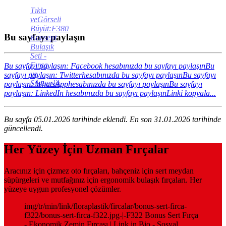
Tıkla
veGörseli
Büyüt:F380
Bu sayfayı paylaşın
Konsept
Bulaşık
Seti -
Fırça
Bu sayfayı paylaşın: Facebook hesabınızda bu sayfayı paylaşın
Bu
ve
sayfayı paylaşın: Twitterhesabınızda bu sayfayı paylaşın
Bu sayfayı
Süngerlik
paylaşın: WhatsApphesabınızda bu sayfayı paylaşın
Bu sayfayı
paylaşın: LinkedIn hesabınızda bu sayfayı paylaşın
Linki kopyala...
Bu sayfa 05.01.2026 tarihinde eklendi. En son 31.01.2026 tarihinde
güncellendi.
Her Yüzey İçin Uzman Fırçalar
Aracınız için çizmez oto fırçaları, bahçeniz için sert meydan
süpürgeleri ve mutfağınız için ergonomik bulaşık fırçaları. Her
yüzeye uygun profesyonel çözümler.
img/tr/min/link/floraplastik/fircalar/bonus-sert-firca-
f322/bonus-sert-firca-f322.jpg-|-F322 Bonus Sert Fırça
- Ekonomik Zemin Fırçası | Link in Bio - Sosyal