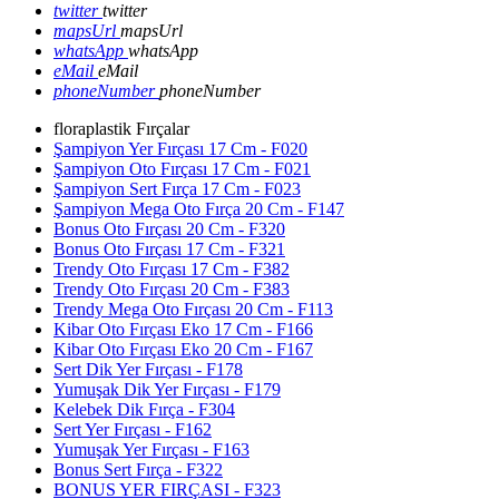
twitter
twitter
mapsUrl
mapsUrl
whatsApp
whatsApp
eMail
eMail
phoneNumber
phoneNumber
floraplastik Fırçalar
Şampiyon Yer Fırçası 17 Cm - F020
Şampiyon Oto Fırçası 17 Cm - F021
Şampiyon Sert Fırça 17 Cm - F023
Şampiyon Mega Oto Fırça 20 Cm - F147
Bonus Oto Fırçası 20 Cm - F320
Bonus Oto Fırçası 17 Cm - F321
Trendy Oto Fırçası 17 Cm - F382
Trendy Oto Fırçası 20 Cm - F383
Trendy Mega Oto Fırçası 20 Cm - F113
Kibar Oto Fırçası Eko 17 Cm - F166
Kibar Oto Fırçası Eko 20 Cm - F167
Sert Dik Yer Fırçası - F178
Yumuşak Dik Yer Fırçası - F179
Kelebek Dik Fırça - F304
Sert Yer Fırçası - F162
Yumuşak Yer Fırçası - F163
Bonus Sert Fırça - F322
BONUS YER FIRÇASI - F323