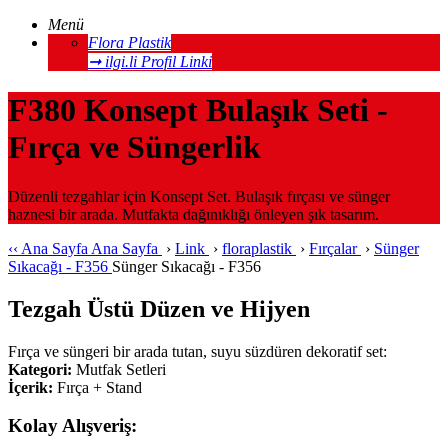
Menü
Flora Plastik
➞ ilgi.li Profil Linki
F380 Konsept Bulaşık Seti -
Fırça ve Süngerlik
Düzenli tezgahlar için Konsept Set. Bulaşık fırçası ve sünger
haznesi bir arada. Mutfakta dağınıklığı önleyen şık tasarım.
‹‹
Ana Sayfa
Ana Sayfa
›
Link
›
floraplastik
›
Fırçalar
›
Sünger
Sıkacağı - F356
Sünger Sıkacağı - F356
Tezgah Üstü Düzen ve Hijyen
Fırça ve süngeri bir arada tutan, suyu süzdüren dekoratif set:
Kategori:
Mutfak Setleri
İçerik:
Fırça + Stand
Kolay Alışveriş: