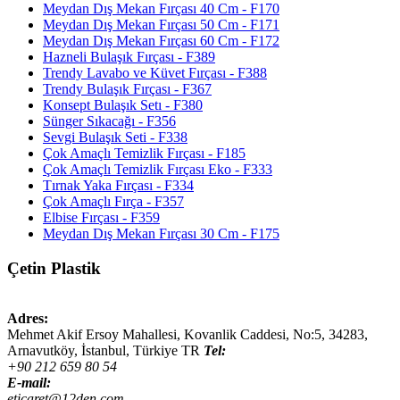
Meydan Dış Mekan Fırçası 40 Cm - F170
Meydan Dış Mekan Fırçası 50 Cm - F171
Meydan Dış Mekan Fırçası 60 Cm - F172
Hazneli Bulaşık Fırçası - F389
Trendy Lavabo ve Küvet Fırçası - F388
Trendy Bulaşık Fırçası - F367
Konsept Bulaşık Setı - F380
Sünger Sıkacağı - F356
Sevgi Bulaşık Seti - F338
Çok Amaçlı Temizlik Fırçası - F185
Çok Amaçlı Temizlik Fırçası Eko - F333
Tırnak Yaka Fırçası - F334
Çok Amaçlı Fırça - F357
Elbise Fırçası - F359
Meydan Dış Mekan Fırçası 30 Cm - F175
Çetin Plastik
Adres:
Mehmet Akif Ersoy Mahallesi, Kovanlik Caddesi, No:5,
34283
,
Arnavutköy, İstanbul
,
Türkiye
TR
Tel:
+90 212 659 80 54
E-mail:
eticaret@12den.com