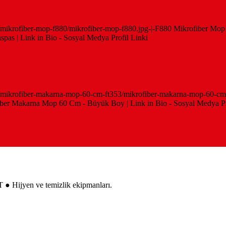
ler/mikrofiber-mop-f880/mikrofiber-mop-f880.jpg-|-F880 Mikrofiber Mo
pas | Link in Bio - Sosyal Medya Profil Linki
ezler/mikrofiber-makarna-mop-60-cm-ft353/mikrofiber-makarna-mop-60
fiber Makarna Mop 60 Cm - Büyük Boy | Link in Bio - Sosyal Medya Pr
 ● Hijyen ve temizlik ekipmanları.