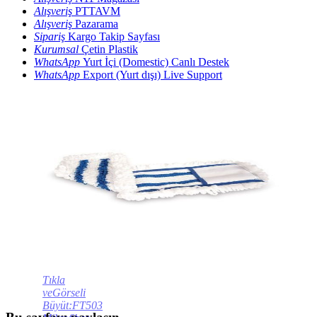
Alışveriş
PTTAVM
Alışveriş
Pazarama
Sipariş
Kargo Takip Sayfası
Kurumsal
Çetin Plastik
WhatsApp
Yurt İçi (Domestic) Canlı Destek
WhatsApp
Export (Yurt dışı) Live Support
Tıkla
veGörseli
Büyüt:FT503