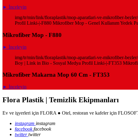
► İnceleyin
img/tr/min/link/floraplastik/mop-aparatlari-ve-mikrofiber-bez
Profil Linki-|-F880 Mikrofiber Mop - Genel Kullanım Yedek Pas
Mikrofiber Mop - F880
► İnceleyin
img/tr/min/link/floraplastik/mop-aparatlari-ve-mikrofiber-b
Boy | Link in Bio - Sosyal Medya Profil Linki-|-FT353 Mikro
Mikrofiber Makarna Mop 60 Cm - FT353
► İnceleyin
Flora Plastik | Temizlik Ekipmanları
Ev ve işyerleri için FLORA ● Otel, restoran ve kafeler için FLOSOFT
instagram
instagram
facebook
facebook
twitter
twitter