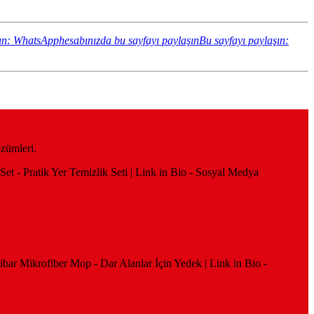
ın: WhatsApphesabınızda bu sayfayı paylaşın
Bu sayfayı paylaşın:
özümleri.
et - Pratik Yer Temizlik Seti | Link in Bio - Sosyal Medya
ibar Mikrofiber Mop - Dar Alanlar İçin Yedek | Link in Bio -