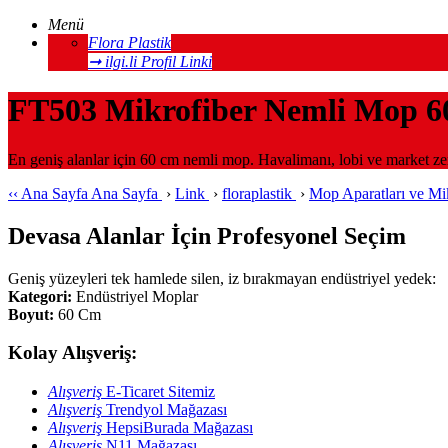
Menü
Flora Plastik
➞ ilgi.li Profil Linki
FT503 Mikrofiber Nemli Mop 6
En geniş alanlar için 60 cm nemli mop. Havalimanı, lobi ve market zemi
‹‹
Ana Sayfa
Ana Sayfa
›
Link
›
floraplastik
›
Mop Aparatları ve Mi
Devasa Alanlar İçin Profesyonel Seçim
Geniş yüzeyleri tek hamlede silen, iz bırakmayan endüstriyel yedek:
Kategori:
Endüstriyel Moplar
Boyut:
60 Cm
Kolay Alışveriş:
Alışveriş
E-Ticaret Sitemiz
Alışveriş
Trendyol Mağazası
Alışveriş
HepsiBurada Mağazası
Alışveriş
N11 Mağazası