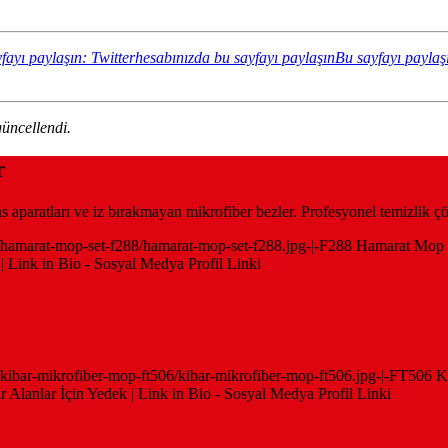
fayı paylaşın: Twitterhesabınızda bu sayfayı paylaşın
Bu sayfayı paylaş
üncellendi.
r
pas aparatları ve iz bırakmayan mikrofiber bezler. Profesyonel temizlik ç
er/hamarat-mop-set-f288/hamarat-mop-set-f288.jpg-|-F288 Hamarat Mop S
 | Link in Bio - Sosyal Medya Profil Linki
er/kibar-mikrofiber-mop-ft506/kibar-mikrofiber-mop-ft506.jpg-|-FT506 K
Alanlar İçin Yedek | Link in Bio - Sosyal Medya Profil Linki