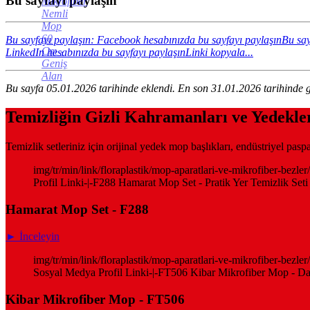
Bu sayfayı paylaşın
Mikrofiber
Nemli
Mop
60
Bu sayfayı paylaşın: Facebook hesabınızda bu sayfayı paylaşın
Bu say
Cm -
LinkedIn hesabınızda bu sayfayı paylaşın
Linki kopyala...
Geniş
Alan
Bu sayfa 05.01.2026 tarihinde eklendi. En son 31.01.2026 tarihinde g
Temizliğin Gizli Kahramanları ve Yedekle
Temizlik setleriniz için orijinal yedek mop başlıkları, endüstriyel pas
img/tr/min/link/floraplastik/mop-aparatlari-ve-mikrofiber-bezl
Profil Linki-|-F288 Hamarat Mop Set - Pratik Yer Temizlik Seti
Hamarat Mop Set - F288
► İnceleyin
img/tr/min/link/floraplastik/mop-aparatlari-ve-mikrofiber-bezl
Sosyal Medya Profil Linki-|-FT506 Kibar Mikrofiber Mop - Dar 
Kibar Mikrofiber Mop - FT506