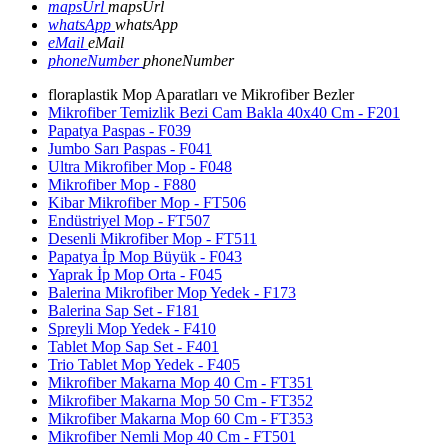
mapsUrl
mapsUrl
whatsApp
whatsApp
eMail
eMail
phoneNumber
phoneNumber
floraplastik Mop Aparatları ve Mikrofiber Bezler
Mikrofiber Temizlik Bezi Cam Bakla 40x40 Cm - F201
Papatya Paspas - F039
Jumbo Sarı Paspas - F041
Ultra Mikrofiber Mop - F048
Mikrofiber Mop - F880
Kibar Mikrofiber Mop - FT506
Endüstriyel Mop - FT507
Desenli Mikrofiber Mop - FT511
Papatya İp Mop Büyük - F043
Yaprak İp Mop Orta - F045
Balerina Mikrofiber Mop Yedek - F173
Balerina Sap Set - F181
Spreyli Mop Yedek - F410
Tablet Mop Sap Set - F401
Trio Tablet Mop Yedek - F405
Mikrofiber Makarna Mop 40 Cm - FT351
Mikrofiber Makarna Mop 50 Cm - FT352
Mikrofiber Makarna Mop 60 Cm - FT353
Mikrofiber Nemli Mop 40 Cm - FT501