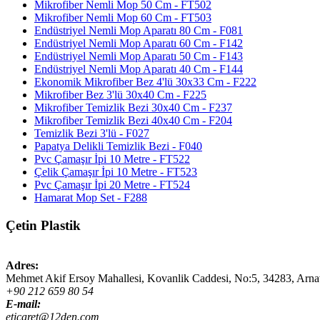
Mikrofiber Nemli Mop 50 Cm - FT502
Mikrofiber Nemli Mop 60 Cm - FT503
Endüstriyel Nemli Mop Aparatı 80 Cm - F081
Endüstriyel Nemli Mop Aparatı 60 Cm - F142
Endüstriyel Nemli Mop Aparatı 50 Cm - F143
Endüstriyel Nemli Mop Aparatı 40 Cm - F144
Ekonomik Mikrofiber Bez 4'lü 30x33 Cm - F222
Mikrofiber Bez 3'lü 30x40 Cm - F225
Mikrofiber Temizlik Bezi 30x40 Cm - F237
Mikrofiber Temizlik Bezi 40x40 Cm - F204
Temizlik Bezi 3'lü - F027
Papatya Delikli Temizlik Bezi - F040
Pvc Çamaşır İpi 10 Metre - FT522
Çelik Çamaşır İpi 10 Metre - FT523
Pvc Çamaşır İpi 20 Metre - FT524
Hamarat Mop Set - F288
Çetin Plastik
Adres:
Mehmet Akif Ersoy Mahallesi, Kovanlik Caddesi, No:5,
34283
,
Arna
+90 212 659 80 54
E-mail:
eticaret@12den.com