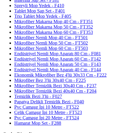
Balerina Sap Set - F181
Spreyli Mop Yedek - F410
Tablet Mop Sap Set - F401
Trio Tablet Mop Yedek - F405
Mikrofiber Makarna Mop 40 Cm - FT351
Mikrofiber Makarna Mop 50 Cm - FT352
Mikrofiber Makarna Mop 60 Cm - FT353
Mikrofiber Nemli Mop 40 Cm - FT501
Mikrofiber Nemli Mop 50 Cm - FT502
Mikrofiber Nemli Mop 60 Cm - FT503
Endüstriyel Nemli Mop Aparatı 80 Cm - F081
Endüstriyel Nemli Mop Aparatı 60 Cm - F142
Endüstriyel Nemli Mop Aparatı 50 Cm - F143
Endüstriyel Nemli Mop Aparatı 40 Cm - F144
Ekonomik Mikrofiber Bez 4'lü 30x33 Cm - F222
Mikrofiber Bez 3'lü 30x40 Cm - F225
Mikrofiber Temizlik Bezi 30x40 Cm - F237
Mikrofiber Temizlik Bezi 40x40 Cm - F204
Temizlik Bezi 3'lü - F027
Papatya Delikli Temizlik Bezi - F040
Pvc Çamaşır İpi 10 Metre - FT522
Çelik Çamaşır İpi 10 Metre - FT523
Pvc Çamaşır İpi 20 Metre - FT524
Hamarat Mop Set - F288