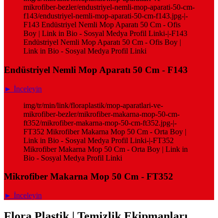
mikrofiber-bezler/endustriyel-nemli-mop-aparati-50-cm-
f143/endustriyel-nemli-mop-aparati-50-cm-f143.jpg-|-
F143 Endüstriyel Nemli Mop Aparatı 50 Cm - Ofis
Boy | Link in Bio - Sosyal Medya Profil Linki-|-F143
Endüstriyel Nemli Mop Aparatı 50 Cm - Ofis Boy |
Link in Bio - Sosyal Medya Profil Linki
Endüstriyel Nemli Mop Aparatı 50 Cm - F143
► İnceleyin
img/tr/min/link/floraplastik/mop-aparatlari-ve-
mikrofiber-bezler/mikrofiber-makarna-mop-50-cm-
ft352/mikrofiber-makarna-mop-50-cm-ft352.jpg-|-
FT352 Mikrofiber Makarna Mop 50 Cm - Orta Boy |
Link in Bio - Sosyal Medya Profil Linki-|-FT352
Mikrofiber Makarna Mop 50 Cm - Orta Boy | Link in
Bio - Sosyal Medya Profil Linki
Mikrofiber Makarna Mop 50 Cm - FT352
► İnceleyin
Flora Plastik | Temizlik Ekipmanları