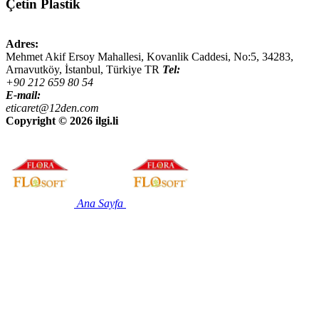
Çetin Plastik
Adres:
Mehmet Akif Ersoy Mahallesi, Kovanlik Caddesi, No:5,
34283
,
Arnavutköy, İstanbul
,
Türkiye
TR
Tel:
+90 212 659 80 54
E-mail:
eticaret@12den.com
Copyright ©
2026 ilgi.li
Ana Sayfa