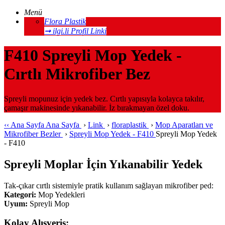
Menü
Flora Plastik
➞ ilgi.li Profil Linki
F410 Spreyli Mop Yedek -
Cırtlı Mikrofiber Bez
Spreyli mopunuz için yedek bez. Cırtlı yapısıyla kolayca takılır,
çamaşır makinesinde yıkanabilir. İz bırakmayan özel doku.
‹‹
Ana Sayfa
Ana Sayfa
›
Link
›
floraplastik
›
Mop Aparatları ve
Mikrofiber Bezler
›
Spreyli Mop Yedek - F410
Spreyli Mop Yedek
- F410
Spreyli Moplar İçin Yıkanabilir Yedek
Tak-çıkar cırtlı sistemiyle pratik kullanım sağlayan mikrofiber ped:
Kategori:
Mop Yedekleri
Uyum:
Spreyli Mop
Kolay Alışveriş: