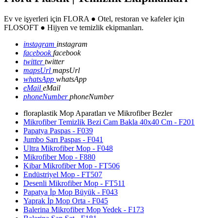
Ev ve işyerleri için FLORA ● Otel, restoran ve kafeler için
FLOSOFT ● Hijyen ve temizlik ekipmanları.
instagram
instagram
facebook
facebook
twitter
twitter
mapsUrl
mapsUrl
whatsApp
whatsApp
eMail
eMail
phoneNumber
phoneNumber
floraplastik Mop Aparatları ve Mikrofiber Bezler
Mikrofiber Temizlik Bezi Cam Bakla 40x40 Cm - F201
Papatya Paspas - F039
Jumbo Sarı Paspas - F041
Ultra Mikrofiber Mop - F048
Mikrofiber Mop - F880
Kibar Mikrofiber Mop - FT506
Endüstriyel Mop - FT507
Desenli Mikrofiber Mop - FT511
Papatya İp Mop Büyük - F043
Yaprak İp Mop Orta - F045
Balerina Mikrofiber Mop Yedek - F173