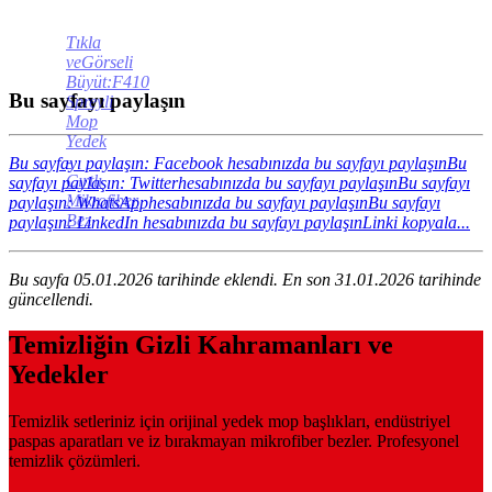
Tıkla
veGörseli
Büyüt:F410
Bu sayfayı paylaşın
Spreyli
Mop
Yedek
-
Bu sayfayı paylaşın: Facebook hesabınızda bu sayfayı paylaşın
Bu
Cırtlı
sayfayı paylaşın: Twitterhesabınızda bu sayfayı paylaşın
Bu sayfayı
Mikrofiber
paylaşın: WhatsApphesabınızda bu sayfayı paylaşın
Bu sayfayı
Bez
paylaşın: LinkedIn hesabınızda bu sayfayı paylaşın
Linki kopyala...
Bu sayfa 05.01.2026 tarihinde eklendi. En son 31.01.2026 tarihinde
güncellendi.
Temizliğin Gizli Kahramanları ve
Yedekler
Temizlik setleriniz için orijinal yedek mop başlıkları, endüstriyel
paspas aparatları ve iz bırakmayan mikrofiber bezler. Profesyonel
temizlik çözümleri.