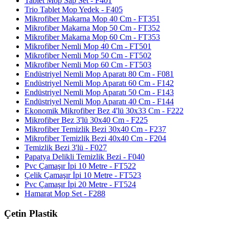
Tablet Mop Sap Set - F401
Trio Tablet Mop Yedek - F405
Mikrofiber Makarna Mop 40 Cm - FT351
Mikrofiber Makarna Mop 50 Cm - FT352
Mikrofiber Makarna Mop 60 Cm - FT353
Mikrofiber Nemli Mop 40 Cm - FT501
Mikrofiber Nemli Mop 50 Cm - FT502
Mikrofiber Nemli Mop 60 Cm - FT503
Endüstriyel Nemli Mop Aparatı 80 Cm - F081
Endüstriyel Nemli Mop Aparatı 60 Cm - F142
Endüstriyel Nemli Mop Aparatı 50 Cm - F143
Endüstriyel Nemli Mop Aparatı 40 Cm - F144
Ekonomik Mikrofiber Bez 4'lü 30x33 Cm - F222
Mikrofiber Bez 3'lü 30x40 Cm - F225
Mikrofiber Temizlik Bezi 30x40 Cm - F237
Mikrofiber Temizlik Bezi 40x40 Cm - F204
Temizlik Bezi 3'lü - F027
Papatya Delikli Temizlik Bezi - F040
Pvc Çamaşır İpi 10 Metre - FT522
Çelik Çamaşır İpi 10 Metre - FT523
Pvc Çamaşır İpi 20 Metre - FT524
Hamarat Mop Set - F288
Çetin Plastik