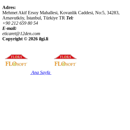
Adres:
Mehmet Akif Ersoy Mahallesi, Kovanlik Caddesi, No:5,
34283
,
Arnavutköy, İstanbul
,
Türkiye
TR
Tel:
+90 212 659 80 54
E-mail:
eticaret@12den.com
Copyright ©
2026 ilgi.li
Ana Sayfa