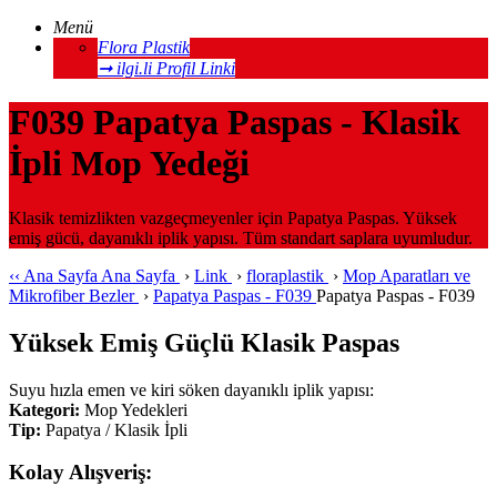
Menü
Flora Plastik
➞ ilgi.li Profil Linki
F039 Papatya Paspas - Klasik
İpli Mop Yedeği
Klasik temizlikten vazgeçmeyenler için Papatya Paspas. Yüksek
emiş gücü, dayanıklı iplik yapısı. Tüm standart saplara uyumludur.
‹‹
Ana Sayfa
Ana Sayfa
›
Link
›
floraplastik
›
Mop Aparatları ve
Mikrofiber Bezler
›
Papatya Paspas - F039
Papatya Paspas - F039
Yüksek Emiş Güçlü Klasik Paspas
Suyu hızla emen ve kiri söken dayanıklı iplik yapısı:
Kategori:
Mop Yedekleri
Tip:
Papatya / Klasik İpli
Kolay Alışveriş: