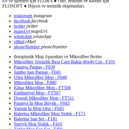
Ev ve işyerleri için FLORA ● Otel, restoran ve kafeler için
FLOSOFT ● Hijyen ve temizlik ekipmanları.
instagram
instagram
facebook
facebook
twitter
twitter
mapsUrl
mapsUrl
whatsApp
whatsApp
eMail
eMail
phoneNumber
phoneNumber
floraplastik Mop Aparatları ve Mikrofiber Bezler
Mikrofiber Temizlik Bezi Cam Bakla 40x40 Cm - F201
Papatya Paspas - F039
Jumbo Sarı Paspas - F041
Ultra Mikrofiber Mop - F048
Mikrofiber Mop - F880
Kibar Mikrofiber Mop - FT506
Endüstriyel Mop - FT507
Desenli Mikrofiber Mop - FT511
Papatya İp Mop Büyük - F043
Yaprak İp Mop Orta - F045
Balerina Mikrofiber Mop Yedek - F173
Balerina Sap Set - F181
Spreyli Mop Yedek - F410