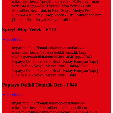
mikrofiber-bezler/spreyli-mop-yedek-f410/spreyli-mop-
yedek-f410.jpg-|-F410 Spreyli Mop Yedek - Cırtlı
Mikrofiber Bez | Link in Bio - Sosyal Medya Profil
Linki-|-F410 Spreyli Mop Yedek - Cırtlı Mikrofiber Bez
| Link in Bio - Sosyal Medya Profil Linki
Spreyli Mop Yedek - F410
► İnceleyin
img/tr/min/link/floraplastik/mop-aparatlari-ve-
mikrofiber-bezler/papatya-delikli-temizlik-bezi-
f040/papatya-delikli-temizlik-bezi-f040.jpg-|-F040
Papatya Delikli Temizlik Bezi - Kolay Kuruyan Yapı |
Link in Bio - Sosyal Medya Profil Linki-|-F040
Papatya Delikli Temizlik Bezi - Kolay Kuruyan Yapı |
Link in Bio - Sosyal Medya Profil Linki
Papatya Delikli Temizlik Bezi - F040
► İnceleyin
img/tr/min/link/floraplastik/mop-aparatlari-ve-
mikrofiber-bezler/mikrofiber-nemli-mop-40-cm-
ft501/mikrofiber-nemli-mop-40-cm-ft501.jpg-|-FT501