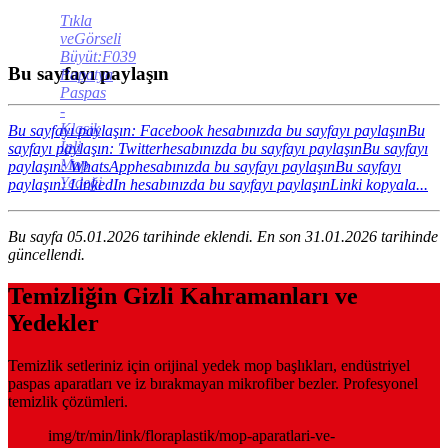
Tıkla
veGörseli
Büyüt:F039
Bu sayfayı paylaşın
Papatya
Paspas
-
Klasik
Bu sayfayı paylaşın: Facebook hesabınızda bu sayfayı paylaşın
Bu
İpli
sayfayı paylaşın: Twitterhesabınızda bu sayfayı paylaşın
Bu sayfayı
Mop
paylaşın: WhatsApphesabınızda bu sayfayı paylaşın
Bu sayfayı
Yedeği
paylaşın: LinkedIn hesabınızda bu sayfayı paylaşın
Linki kopyala...
Bu sayfa 05.01.2026 tarihinde eklendi. En son 31.01.2026 tarihinde
güncellendi.
Temizliğin Gizli Kahramanları ve
Yedekler
Temizlik setleriniz için orijinal yedek mop başlıkları, endüstriyel
paspas aparatları ve iz bırakmayan mikrofiber bezler. Profesyonel
temizlik çözümleri.
img/tr/min/link/floraplastik/mop-aparatlari-ve-