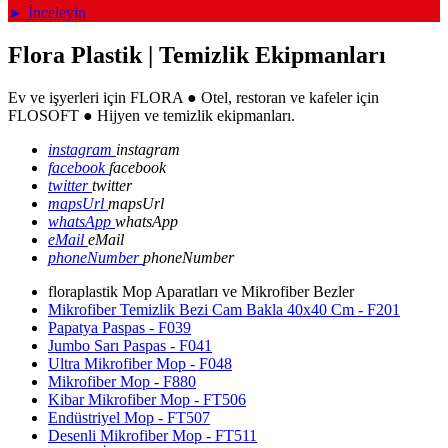
► İnceleyin
Flora Plastik | Temizlik Ekipmanları
Ev ve işyerleri için FLORA ● Otel, restoran ve kafeler için
FLOSOFT ● Hijyen ve temizlik ekipmanları.
instagram
instagram
facebook
facebook
twitter
twitter
mapsUrl
mapsUrl
whatsApp
whatsApp
eMail
eMail
phoneNumber
phoneNumber
floraplastik Mop Aparatları ve Mikrofiber Bezler
Mikrofiber Temizlik Bezi Cam Bakla 40x40 Cm - F201
Papatya Paspas - F039
Jumbo Sarı Paspas - F041
Ultra Mikrofiber Mop - F048
Mikrofiber Mop - F880
Kibar Mikrofiber Mop - FT506
Endüstriyel Mop - FT507
Desenli Mikrofiber Mop - FT511