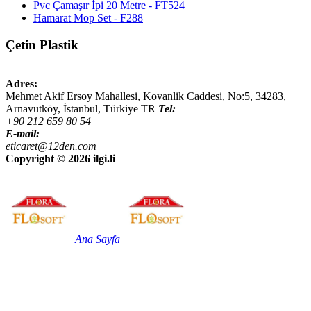
Pvc Çamaşır İpi 20 Metre - FT524
Hamarat Mop Set - F288
Çetin Plastik
Adres:
Mehmet Akif Ersoy Mahallesi, Kovanlik Caddesi, No:5,
34283
,
Arnavutköy, İstanbul
,
Türkiye
TR
Tel:
+90 212 659 80 54
E-mail:
eticaret@12den.com
Copyright ©
2026 ilgi.li
Ana Sayfa