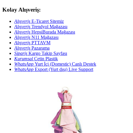
Kolay Alışveriş:
Alışveriş
E-Ticaret Sitemiz
Alışveriş
Trendyol Mağazası
Alışveriş
HepsiBurada Mağazası
Alışveriş
N11 Mağazası
Alışveriş
PTTAVM
Alışveriş
Pazarama
Sipariş
Kargo Takip Sayfası
Kurumsal
Çetin Plastik
WhatsApp
Yurt İçi (Domestic) Canlı Destek
WhatsApp
Export (Yurt dışı) Live Support