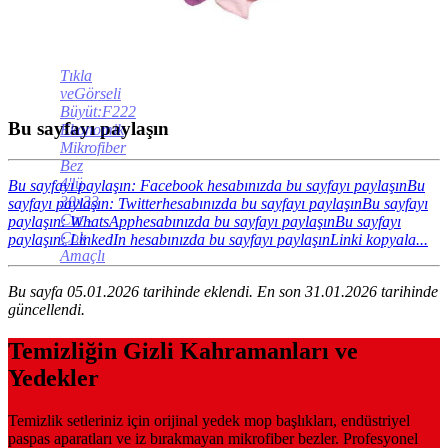
Tıkla
veGörseli
Büyüt:F222
Bu sayfayı paylaşın
Ekonomik
Mikrofiber
Bez
4'lü
Bu sayfayı paylaşın: Facebook hesabınızda bu sayfayı paylaşın
Bu
30x33
sayfayı paylaşın: Twitterhesabınızda bu sayfayı paylaşın
Bu sayfayı
Cm -
paylaşın: WhatsApphesabınızda bu sayfayı paylaşın
Bu sayfayı
Çok
paylaşın: LinkedIn hesabınızda bu sayfayı paylaşın
Linki kopyala...
Amaçlı
Bu sayfa 05.01.2026 tarihinde eklendi. En son 31.01.2026 tarihinde
güncellendi.
Temizliğin Gizli Kahramanları ve
Yedekler
Temizlik setleriniz için orijinal yedek mop başlıkları, endüstriyel
paspas aparatları ve iz bırakmayan mikrofiber bezler. Profesyonel