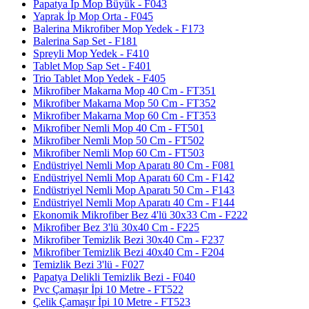
Papatya İp Mop Büyük - F043
Yaprak İp Mop Orta - F045
Balerina Mikrofiber Mop Yedek - F173
Balerina Sap Set - F181
Spreyli Mop Yedek - F410
Tablet Mop Sap Set - F401
Trio Tablet Mop Yedek - F405
Mikrofiber Makarna Mop 40 Cm - FT351
Mikrofiber Makarna Mop 50 Cm - FT352
Mikrofiber Makarna Mop 60 Cm - FT353
Mikrofiber Nemli Mop 40 Cm - FT501
Mikrofiber Nemli Mop 50 Cm - FT502
Mikrofiber Nemli Mop 60 Cm - FT503
Endüstriyel Nemli Mop Aparatı 80 Cm - F081
Endüstriyel Nemli Mop Aparatı 60 Cm - F142
Endüstriyel Nemli Mop Aparatı 50 Cm - F143
Endüstriyel Nemli Mop Aparatı 40 Cm - F144
Ekonomik Mikrofiber Bez 4'lü 30x33 Cm - F222
Mikrofiber Bez 3'lü 30x40 Cm - F225
Mikrofiber Temizlik Bezi 30x40 Cm - F237
Mikrofiber Temizlik Bezi 40x40 Cm - F204
Temizlik Bezi 3'lü - F027
Papatya Delikli Temizlik Bezi - F040
Pvc Çamaşır İpi 10 Metre - FT522
Çelik Çamaşır İpi 10 Metre - FT523