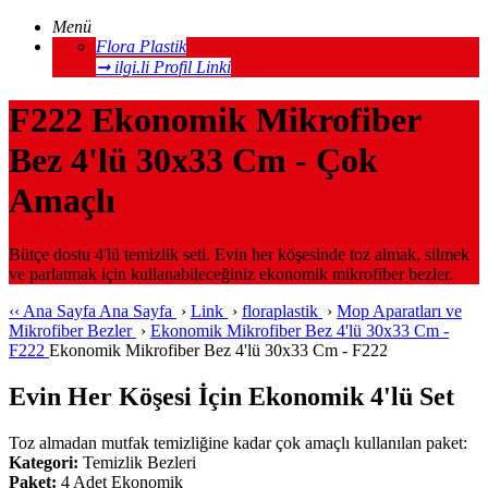
Menü
Flora Plastik
➞ ilgi.li Profil Linki
F222 Ekonomik Mikrofiber
Bez 4'lü 30x33 Cm - Çok
Amaçlı
Bütçe dostu 4'lü temizlik seti. Evin her köşesinde toz almak, silmek
ve parlatmak için kullanabileceğiniz ekonomik mikrofiber bezler.
‹‹
Ana Sayfa
Ana Sayfa
›
Link
›
floraplastik
›
Mop Aparatları ve
Mikrofiber Bezler
›
Ekonomik Mikrofiber Bez 4'lü 30x33 Cm -
F222
Ekonomik Mikrofiber Bez 4'lü 30x33 Cm - F222
Evin Her Köşesi İçin Ekonomik 4'lü Set
Toz almadan mutfak temizliğine kadar çok amaçlı kullanılan paket:
Kategori:
Temizlik Bezleri
Paket:
4 Adet Ekonomik