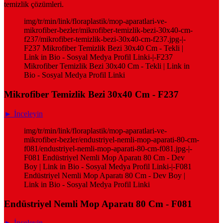
temizlik çözümleri.
img/tr/min/link/floraplastik/mop-aparatlari-ve-
mikrofiber-bezler/mikrofiber-temizlik-bezi-30x40-cm-
f237/mikrofiber-temizlik-bezi-30x40-cm-f237.jpg-|-
F237 Mikrofiber Temizlik Bezi 30x40 Cm - Tekli |
Link in Bio - Sosyal Medya Profil Linki-|-F237
Mikrofiber Temizlik Bezi 30x40 Cm - Tekli | Link in
Bio - Sosyal Medya Profil Linki
Mikrofiber Temizlik Bezi 30x40 Cm - F237
► İnceleyin
img/tr/min/link/floraplastik/mop-aparatlari-ve-
mikrofiber-bezler/endustriyel-nemli-mop-aparati-80-cm-
f081/endustriyel-nemli-mop-aparati-80-cm-f081.jpg-|-
F081 Endüstriyel Nemli Mop Aparatı 80 Cm - Dev
Boy | Link in Bio - Sosyal Medya Profil Linki-|-F081
Endüstriyel Nemli Mop Aparatı 80 Cm - Dev Boy |
Link in Bio - Sosyal Medya Profil Linki
Endüstriyel Nemli Mop Aparatı 80 Cm - F081
► İnceleyin