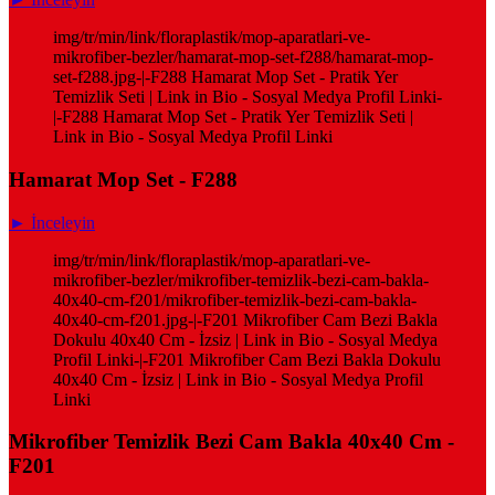
img/tr/min/link/floraplastik/mop-aparatlari-ve-
mikrofiber-bezler/hamarat-mop-set-f288/hamarat-mop-
set-f288.jpg-|-F288 Hamarat Mop Set - Pratik Yer
Temizlik Seti | Link in Bio - Sosyal Medya Profil Linki-
|-F288 Hamarat Mop Set - Pratik Yer Temizlik Seti |
Link in Bio - Sosyal Medya Profil Linki
Hamarat Mop Set - F288
► İnceleyin
img/tr/min/link/floraplastik/mop-aparatlari-ve-
mikrofiber-bezler/mikrofiber-temizlik-bezi-cam-bakla-
40x40-cm-f201/mikrofiber-temizlik-bezi-cam-bakla-
40x40-cm-f201.jpg-|-F201 Mikrofiber Cam Bezi Bakla
Dokulu 40x40 Cm - İzsiz | Link in Bio - Sosyal Medya
Profil Linki-|-F201 Mikrofiber Cam Bezi Bakla Dokulu
40x40 Cm - İzsiz | Link in Bio - Sosyal Medya Profil
Linki
Mikrofiber Temizlik Bezi Cam Bakla 40x40 Cm -
F201