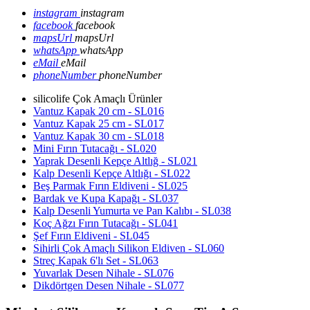
instagram
instagram
facebook
facebook
mapsUrl
mapsUrl
whatsApp
whatsApp
eMail
eMail
phoneNumber
phoneNumber
silicolife Çok Amaçlı Ürünler
Vantuz Kapak 20 cm - SL016
Vantuz Kapak 25 cm - SL017
Vantuz Kapak 30 cm - SL018
Mini Fırın Tutacağı - SL020
Yaprak Desenli Kepçe Altlığ - SL021
Kalp Desenli Kepçe Altlığı - SL022
Beş Parmak Fırın Eldiveni - SL025
Bardak ve Kupa Kapağı - SL037
Kalp Desenli Yumurta ve Pan Kalıbı - SL038
Koç Ağzı Fırın Tutacağı - SL041
Şef Fırın Eldiveni - SL045
Sihirli Çok Amaçlı Silikon Eldiven - SL060
Streç Kapak 6'lı Set - SL063
Yuvarlak Desen Nihale - SL076
Dikdörtgen Desen Nihale - SL077