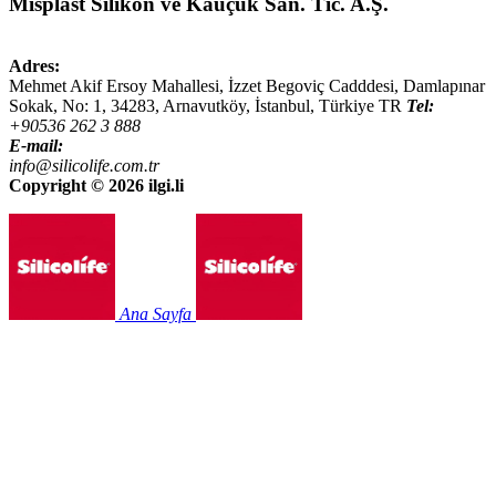
Misplast Silikon ve Kauçuk San. Tic. A.Ş.
Adres:
Mehmet Akif Ersoy Mahallesi, İzzet Begoviç Cadddesi, Damlapınar
Sokak, No: 1,
34283
,
Arnavutköy, İstanbul
,
Türkiye
TR
Tel:
+90536 262 3 888
E-mail:
info@silicolife.com.tr
Copyright ©
2026 ilgi.li
Ana Sayfa