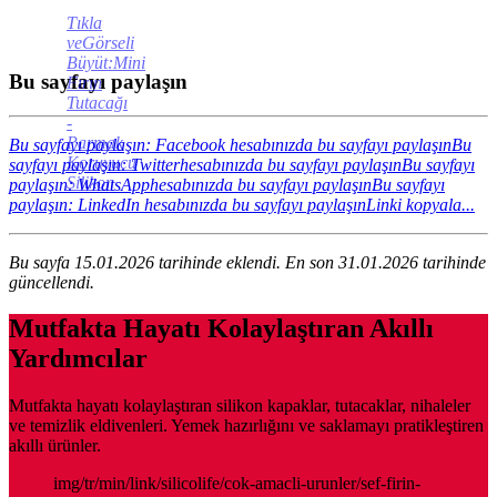
Tıkla
veGörseli
Büyüt:Mini
Bu sayfayı paylaşın
Fırın
Tutacağı
-
Parmak
Bu sayfayı paylaşın: Facebook hesabınızda bu sayfayı paylaşın
Bu
Koruyucu
sayfayı paylaşın: Twitterhesabınızda bu sayfayı paylaşın
Bu sayfayı
Silikon
paylaşın: WhatsApphesabınızda bu sayfayı paylaşın
Bu sayfayı
paylaşın: LinkedIn hesabınızda bu sayfayı paylaşın
Linki kopyala...
Bu sayfa 15.01.2026 tarihinde eklendi. En son 31.01.2026 tarihinde
güncellendi.
Mutfakta Hayatı Kolaylaştıran Akıllı
Yardımcılar
Mutfakta hayatı kolaylaştıran silikon kapaklar, tutacaklar, nihaleler
ve temizlik eldivenleri. Yemek hazırlığını ve saklamayı pratikleştiren
akıllı ürünler.
img/tr/min/link/silicolife/cok-amacli-urunler/sef-firin-