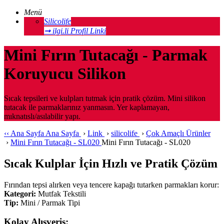
Menü
Silicolife
➞ ilgi.li Profil Linki
Mini Fırın Tutacağı - Parmak
Koruyucu Silikon
Sıcak tepsileri ve kulpları tutmak için pratik çözüm. Mini silikon
tutacak ile parmaklarınız yanmasın. Yer kaplamayan,
mıknatıslı/asılabilir yapı.
‹‹
Ana Sayfa
Ana Sayfa
›
Link
›
silicolife
›
Çok Amaçlı Ürünler
›
Mini Fırın Tutacağı - SL020
Mini Fırın Tutacağı - SL020
Sıcak Kulplar İçin Hızlı ve Pratik Çözüm
Fırından tepsi alırken veya tencere kapağı tutarken parmakları korur:
Kategori:
Mutfak Tekstili
Tip:
Mini / Parmak Tipi
Kolay Alışveriş: