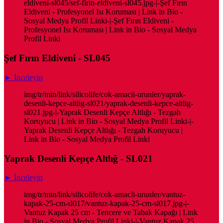
eldiveni-sl045/sef-firin-eldiveni-sl045.jpg-|-Şef Fırın
Eldiveni - Profesyonel Isı Koruması | Link in Bio -
Sosyal Medya Profil Linki-|-Şef Fırın Eldiveni -
Profesyonel Isı Koruması | Link in Bio - Sosyal Medya
Profil Linki
Şef Fırın Eldiveni - SL045
► İnceleyin
img/tr/min/link/silicolife/cok-amacli-urunler/yaprak-
desenli-kepce-altlig-sl021/yaprak-desenli-kepce-altlig-
sl021.jpg-|-Yaprak Desenli Kepçe Altlığı - Tezgah
Koruyucu | Link in Bio - Sosyal Medya Profil Linki-|-
Yaprak Desenli Kepçe Altlığı - Tezgah Koruyucu |
Link in Bio - Sosyal Medya Profil Linki
Yaprak Desenli Kepçe Altlığ - SL021
► İnceleyin
img/tr/min/link/silicolife/cok-amacli-urunler/vantuz-
kapak-25-cm-sl017/vantuz-kapak-25-cm-sl017.jpg-|-
Vantuz Kapak 25 cm - Tencere ve Tabak Kapağı | Link
in Bio - Sosyal Medya Profil Linki-|-Vantuz Kapak 25