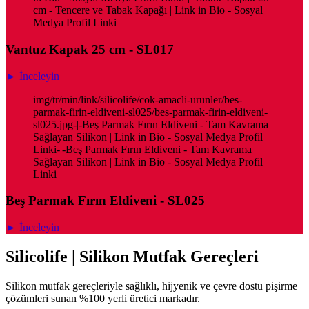
cm - Tencere ve Tabak Kapağı | Link in Bio - Sosyal
Medya Profil Linki
Vantuz Kapak 25 cm - SL017
► İnceleyin
img/tr/min/link/silicolife/cok-amacli-urunler/bes-
parmak-firin-eldiveni-sl025/bes-parmak-firin-eldiveni-
sl025.jpg-|-Beş Parmak Fırın Eldiveni - Tam Kavrama
Sağlayan Silikon | Link in Bio - Sosyal Medya Profil
Linki-|-Beş Parmak Fırın Eldiveni - Tam Kavrama
Sağlayan Silikon | Link in Bio - Sosyal Medya Profil
Linki
Beş Parmak Fırın Eldiveni - SL025
► İnceleyin
Silicolife | Silikon Mutfak Gereçleri
Silikon mutfak gereçleriyle sağlıklı, hijyenik ve çevre dostu pişirme
çözümleri sunan %100 yerli üretici markadır.