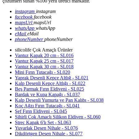
çözümleri sunan %100 yerli üretici markadır.
instagram
instagram
facebook
facebook
mapsUrl
mapsUrl
whatsApp
whatsApp
eMail
eMail
phoneNumber
phoneNumber
silicolife Çok Amaçlı Ürünler
Vantuz Kapak 20 cm - SL016
Vantuz Kapak 25 cm - SL017
Vantuz Kapak 30 cm - SL018
Mini Fırın Tutacağı - SL020
Yaprak Desenli Kepçe Altlığ - SL021
Kalp Desenli Kepçe Altlığı - SL022
Beş Parmak Fırın Eldiveni - SL025
Bardak ve Kupa Kapağı - SL037
Kalp Desenli Yumurta ve Pan Kalıbı - SL038
Koç Ağzı Fırın Tutacağı - SL041
Şef Fırın Eldiveni - SL045
Sihirli Çok Amaçlı Silikon Eldiven - SL060
Streç Kapak 6'lı Set - SL063
Yuvarlak Desen Nihale - SL076
Dikdörtgen Desen Nihale - SL077