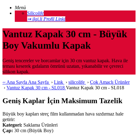
Menü
Silicolife
➞ ilgi.li Profil Linki
Vantuz Kapak 30 cm - Büyük
Boy Vakumlu Kapak
Geniş tencereler ve borcamlar için 30 cm vantuz kapak. Hava ile
teması keserek gıdaların ömrünü uzatan, yıkanabilir ve çevreci
silikon kapak.
‹‹
Ana Sayfa
Ana Sayfa
›
Link
›
silicolife
›
Çok Amaçlı Ürünler
›
Vantuz Kapak 30 cm - SL018
Vantuz Kapak 30 cm - SL018
Geniş Kaplar İçin Maksimum Tazelik
Büyük boy kapları streç film kullanmadan hava sızdırmaz hale
getirir:
Kategori:
Saklama Ürünleri
Çap:
30 cm (Büyük Boy)