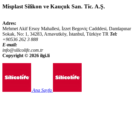
Misplast Silikon ve Kauçuk San. Tic. A.Ş.
Adres:
Mehmet Akif Ersoy Mahallesi, İzzet Begoviç Cadddesi, Damlapınar
Sokak, No: 1,
34283
,
Arnavutköy, İstanbul
,
Türkiye
TR
Tel:
+90536 262 3 888
E-mail:
info@silicolife.com.tr
Copyright ©
2026 ilgi.li
Ana Sayfa