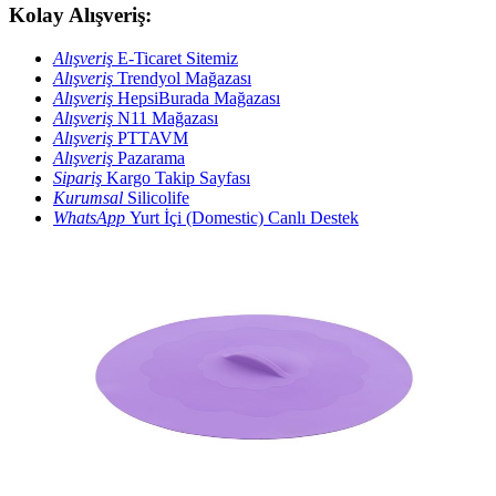
Kolay Alışveriş:
Alışveriş
E-Ticaret Sitemiz
Alışveriş
Trendyol Mağazası
Alışveriş
HepsiBurada Mağazası
Alışveriş
N11 Mağazası
Alışveriş
PTTAVM
Alışveriş
Pazarama
Sipariş
Kargo Takip Sayfası
Kurumsal
Silicolife
WhatsApp
Yurt İçi (Domestic) Canlı Destek