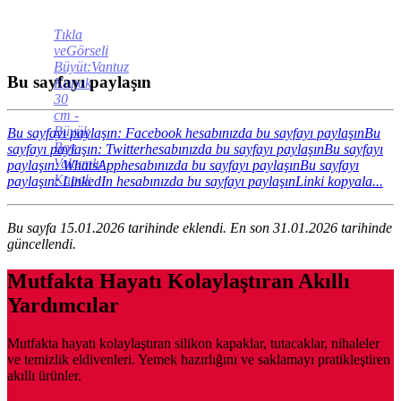
Tıkla
veGörseli
Büyüt:Vantuz
Bu sayfayı paylaşın
Kapak
30
cm -
Büyük
Bu sayfayı paylaşın: Facebook hesabınızda bu sayfayı paylaşın
Bu
Boy
sayfayı paylaşın: Twitterhesabınızda bu sayfayı paylaşın
Bu sayfayı
Vakumlu
paylaşın: WhatsApphesabınızda bu sayfayı paylaşın
Bu sayfayı
Kapak
paylaşın: LinkedIn hesabınızda bu sayfayı paylaşın
Linki kopyala...
Bu sayfa 15.01.2026 tarihinde eklendi. En son 31.01.2026 tarihinde
güncellendi.
Mutfakta Hayatı Kolaylaştıran Akıllı
Yardımcılar
Mutfakta hayatı kolaylaştıran silikon kapaklar, tutacaklar, nihaleler
ve temizlik eldivenleri. Yemek hazırlığını ve saklamayı pratikleştiren
akıllı ürünler.