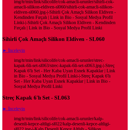
img/tr/min/link/silicolife/cok-amacli-urunler/sihirli-cok-
amacli-silikon-eldiven-sl060/sihirli-cok-amacli-silikon-
eldiven-sl060.jpg-|-Sihirli Çok Amaçlı Silikon Eldiven -
Kendinden Fırçalı | Link in Bio - Sosyal Medya Profil
Linki-|-Sihirli Çok Amaçlı Silikon Eldiven - Kendinden
Fırçalı | Link in Bio - Sosyal Medya Profil Linki
Sihirli Çok Amaçlı Silikon Eldiven - SL060
► İnceleyin
img/tr/min/link/silicolife/cok-amacli-urunler/strec-
kapak-6li-set-sl063/strec-kapak-6li-set-sl063.jpg-|-Streç
Kapak 6'lı Set - Her Kaba Uyan Esnek Kapaklar | Link
in Bio - Sosyal Medya Profil Linki-|-Streç Kapak 6'lı
Set - Her Kaba Uyan Esnek Kapaklar | Link in Bio -
Sosyal Medya Profil Linki
Streç Kapak 6'lı Set - SL063
► İnceleyin
img/tr/min/link/silicolife/cok-amacli-urunler/kalp-
desenli-kepce-altligi-sl022/kalp-desenli-kepce-altligi-
sl022.jpg-|-Kalp Desenli Kepçe Altlığı - Silikon