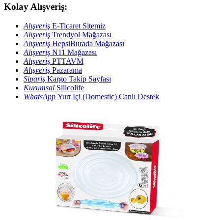
Kolay Alışveriş:
Alışveriş
E-Ticaret Sitemiz
Alışveriş
Trendyol Mağazası
Alışveriş
HepsiBurada Mağazası
Alışveriş
N11 Mağazası
Alışveriş
PTTAVM
Alışveriş
Pazarama
Sipariş
Kargo Takip Sayfası
Kurumsal
Silicolife
WhatsApp
Yurt İçi (Domestic) Canlı Destek