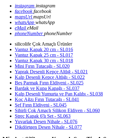
instagram
instagram
facebook
facebook
mapsUrl
mapsUrl
whatsApp
whatsApp
eMail
eMail
phoneNumber
phoneNumber
silicolife Çok Amaçlı Ürünler
Vantuz Kapak 20 cm - SL016
Vantuz Kapak 25 cm - SL017
Vantuz Kapak 30 cm - SL018
Mini Fırın Tutacağı - SL020
Yaprak Desenli Kepçe Altlığ - SL021
Kalp Desenli Kepçe Altlığı - SL022
Beş Parmak Fırın Eldiveni - SL025
Bardak ve Kupa Kapağı - SL037
Kalp Desenli Yumurta ve Pan Kalıbı - SL038
Koç Ağzı Fırın Tutacağı - SL041
Şef Fırın Eldiveni - SL045
Sihirli Çok Amaçlı Silikon Eldiven - SL060
Streç Kapak 6'lı Set - SL063
Yuvarlak Desen Nihale - SL076
Dikdörtgen Desen Nihale - SL077