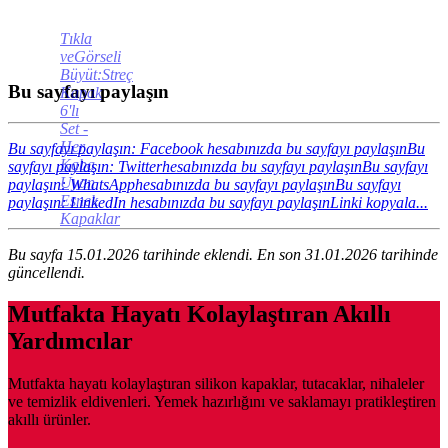
Tıkla
veGörseli
Büyüt:Streç
Bu sayfayı paylaşın
Kapak
6'lı
Set -
Her
Bu sayfayı paylaşın: Facebook hesabınızda bu sayfayı paylaşın
Bu
Kaba
sayfayı paylaşın: Twitterhesabınızda bu sayfayı paylaşın
Bu sayfayı
Uyan
paylaşın: WhatsApphesabınızda bu sayfayı paylaşın
Bu sayfayı
Esnek
paylaşın: LinkedIn hesabınızda bu sayfayı paylaşın
Linki kopyala...
Kapaklar
Bu sayfa 15.01.2026 tarihinde eklendi. En son 31.01.2026 tarihinde
güncellendi.
Mutfakta Hayatı Kolaylaştıran Akıllı
Yardımcılar
Mutfakta hayatı kolaylaştıran silikon kapaklar, tutacaklar, nihaleler
ve temizlik eldivenleri. Yemek hazırlığını ve saklamayı pratikleştiren
akıllı ürünler.