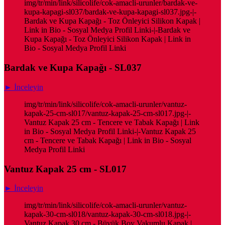
img/tr/min/link/silicolife/cok-amacli-urunler/bardak-ve-
kupa-kapagi-sl037/bardak-ve-kupa-kapagi-sl037.jpg-|-
Bardak ve Kupa Kapağı - Toz Önleyici Silikon Kapak |
Link in Bio - Sosyal Medya Profil Linki-|-Bardak ve
Kupa Kapağı - Toz Önleyici Silikon Kapak | Link in
Bio - Sosyal Medya Profil Linki
Bardak ve Kupa Kapağı - SL037
► İnceleyin
img/tr/min/link/silicolife/cok-amacli-urunler/vantuz-
kapak-25-cm-sl017/vantuz-kapak-25-cm-sl017.jpg-|-
Vantuz Kapak 25 cm - Tencere ve Tabak Kapağı | Link
in Bio - Sosyal Medya Profil Linki-|-Vantuz Kapak 25
cm - Tencere ve Tabak Kapağı | Link in Bio - Sosyal
Medya Profil Linki
Vantuz Kapak 25 cm - SL017
► İnceleyin
img/tr/min/link/silicolife/cok-amacli-urunler/vantuz-
kapak-30-cm-sl018/vantuz-kapak-30-cm-sl018.jpg-|-
Vantuz Kapak 30 cm - Büyük Boy Vakumlu Kapak |