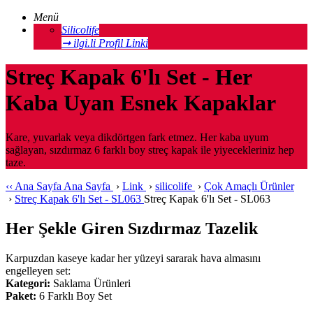
Menü
Silicolife
➞ ilgi.li Profil Linki
Streç Kapak 6'lı Set - Her
Kaba Uyan Esnek Kapaklar
Kare, yuvarlak veya dikdörtgen fark etmez. Her kaba uyum
sağlayan, sızdırmaz 6 farklı boy streç kapak ile yiyecekleriniz hep
taze.
‹‹
Ana Sayfa
Ana Sayfa
›
Link
›
silicolife
›
Çok Amaçlı Ürünler
›
Streç Kapak 6'lı Set - SL063
Streç Kapak 6'lı Set - SL063
Her Şekle Giren Sızdırmaz Tazelik
Karpuzdan kaseye kadar her yüzeyi sararak hava almasını
engelleyen set:
Kategori:
Saklama Ürünleri
Paket:
6 Farklı Boy Set