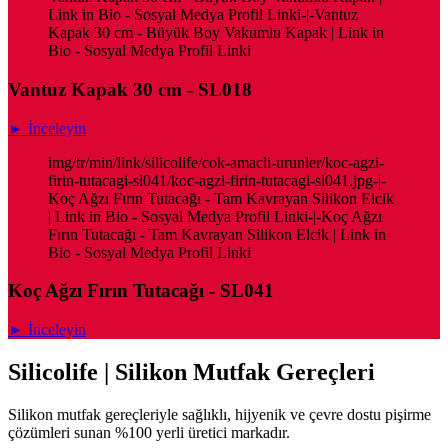
Link in Bio - Sosyal Medya Profil Linki-|-Vantuz
Kapak 30 cm - Büyük Boy Vakumlu Kapak | Link in
Bio - Sosyal Medya Profil Linki
Vantuz Kapak 30 cm - SL018
► İnceleyin
img/tr/min/link/silicolife/cok-amacli-urunler/koc-agzi-
firin-tutacagi-sl041/koc-agzi-firin-tutacagi-sl041.jpg-|-
Koç Ağzı Fırın Tutacağı - Tam Kavrayan Silikon Elcik
| Link in Bio - Sosyal Medya Profil Linki-|-Koç Ağzı
Fırın Tutacağı - Tam Kavrayan Silikon Elcik | Link in
Bio - Sosyal Medya Profil Linki
Koç Ağzı Fırın Tutacağı - SL041
► İnceleyin
Silicolife | Silikon Mutfak Gereçleri
Silikon mutfak gereçleriyle sağlıklı, hijyenik ve çevre dostu pişirme
çözümleri sunan %100 yerli üretici markadır.