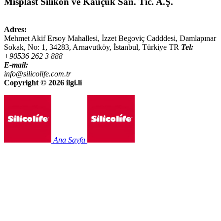
Misplast Silikon ve Kauçuk San. Tic. A.Ş.
Adres:
Mehmet Akif Ersoy Mahallesi, İzzet Begoviç Cadddesi, Damlapınar
Sokak, No: 1,
34283
,
Arnavutköy, İstanbul
,
Türkiye
TR
Tel:
+90536 262 3 888
E-mail:
info@silicolife.com.tr
Copyright ©
2026 ilgi.li
Ana Sayfa