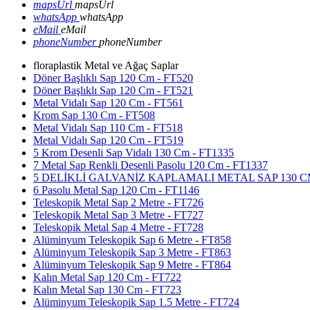
mapsUrl
mapsUrl
whatsApp
whatsApp
eMail
eMail
phoneNumber
phoneNumber
floraplastik Metal ve Ağaç Saplar
Döner Başlıklı Sap 120 Cm - FT520
Döner Başlıklı Sap 120 Cm - FT521
Metal Vidalı Sap 120 Cm - FT561
Krom Sap 130 Cm - FT508
Metal Vidalı Sap 110 Cm - FT518
Metal Vidalı Sap 120 Cm - FT519
5 Krom Desenli Sap Vidalı 130 Cm - FT1335
7 Metal Sap Renkli Desenli Pasolu 120 Cm - FT1337
5 DELİKLİ GALVANİZ KAPLAMALI METAL SAP 130 CM
6 Pasolu Metal Sap 120 Cm - FT1146
Teleskopik Metal Sap 2 Metre - FT726
Teleskopik Metal Sap 3 Metre - FT727
Teleskopik Metal Sap 4 Metre - FT728
Alüminyum Teleskopik Sap 6 Metre - FT858
Alüminyum Teleskopik Sap 3 Metre - FT863
Alüminyum Teleskopik Sap 9 Metre - FT864
Kalın Metal Sap 120 Cm - FT722
Kalın Metal Sap 130 Cm - FT723
Alüminyum Teleskopik Sap 1.5 Metre - FT724