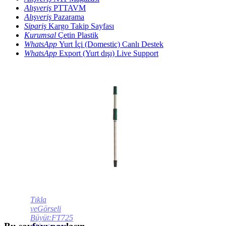
Alışveriş
PTTAVM
Alışveriş
Pazarama
Sipariş
Kargo Takip Sayfası
Kurumsal
Çetin Plastik
WhatsApp
Yurt İçi (Domestic) Canlı Destek
WhatsApp
Export (Yurt dışı) Live Support
Tıkla
veGörseli
Büyüt:FT725