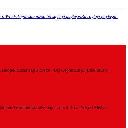
ın: WhatsApphesabınızda bu sayfayı paylaşın
Bu sayfayı paylaşın:
leskopik Metal Sap 3 Metre - Dış Cephe Sırığı | Link in Bio -
aslanmaz Görünümlü Lüks Sap | Link in Bio - Sosyal Medya