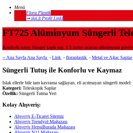
Menü
Flora Plastik
➞ ilgi.li Profil Linki
FT725 Alüminyum Süngerli Tele
Konforlu tutuş: Sünger kaplı sap. 1.5 metre uzayan alüminyum gövde, s
‹‹
Ana Sayfa
Ana Sayfa
›
Link
›
floraplastik
›
Metal ve Ağaç Sapla
Süngerli Tutuş ile Konforlu ve Kaymaz
Islak ellerle bile tam kavrama sağlayan, eli acıtmayan süngerli model:
Kategori:
Teleskopik Saplar
Özellik:
Süngerli Tutma Yeri
Kolay Alışveriş:
Alışveriş
E-Ticaret Sitemiz
Alışveriş
Trendyol Mağazası
Alışveriş
HepsiBurada Mağazası
Alışveriş
N11 Mağazası