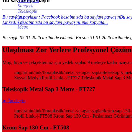
Bu sayfayı paylaşın
Alüminyum
Süngerli
Teleskopik
Sap
Bu sayfayı paylaşın: Facebook hesabınızda bu sayfayı paylaşın
Bu say
1.5
LinkedIn hesabınızda bu sayfayı paylaşın
Linki kopyala...
Metre
Bu sayfa 05.01.2026 tarihinde eklendi. En son 31.01.2026 tarihinde g
Ulaşılması Zor Yerlere Profesyonel Çözüm
Mop, fırça ve çekçekleriniz için yedek saplar. 9 metreye kadar uzayan t
img/tr/min/link/floraplastik/metal-ve-agac-saplar/teleskopik-me
Sosyal Medya Profil Linki-|-FT727 Teleskopik Metal Sap 3 Metr
Teleskopik Metal Sap 3 Metre - FT727
► İnceleyin
img/tr/min/link/floraplastik/metal-ve-agac-saplar/krom-sap-
Profil Linki-|-FT508 Krom Sap 130 Cm - Paslanmaz Görünümlü 
Krom Sap 130 Cm - FT508