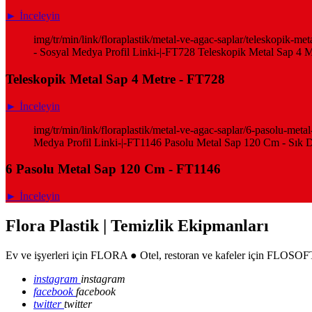
► İnceleyin
img/tr/min/link/floraplastik/metal-ve-agac-saplar/teleskopik-m
- Sosyal Medya Profil Linki-|-FT728 Teleskopik Metal Sap 4 Me
Teleskopik Metal Sap 4 Metre - FT728
► İnceleyin
img/tr/min/link/floraplastik/metal-ve-agac-saplar/6-pasolu-me
Medya Profil Linki-|-FT1146 Pasolu Metal Sap 120 Cm - Sık Diş
6 Pasolu Metal Sap 120 Cm - FT1146
► İnceleyin
Flora Plastik | Temizlik Ekipmanları
Ev ve işyerleri için FLORA ● Otel, restoran ve kafeler için FLOSOFT
instagram
instagram
facebook
facebook
twitter
twitter