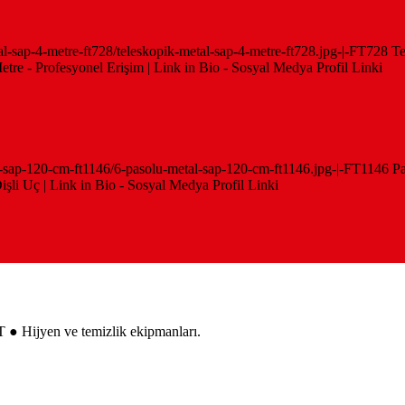
etal-sap-4-metre-ft728/teleskopik-metal-sap-4-metre-ft728.jpg-|-FT728 T
tre - Profesyonel Erişim | Link in Bio - Sosyal Medya Profil Linki
tal-sap-120-cm-ft1146/6-pasolu-metal-sap-120-cm-ft1146.jpg-|-FT1146 Pa
li Uç | Link in Bio - Sosyal Medya Profil Linki
 ● Hijyen ve temizlik ekipmanları.