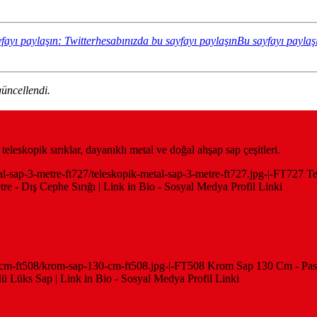
fayı paylaşın: Twitterhesabınızda bu sayfayı paylaşın
Bu sayfayı paylaş
üncellendi.
eleskopik sırıklar, dayanıklı metal ve doğal ahşap sap çeşitleri.
tal-sap-3-metre-ft727/teleskopik-metal-sap-3-metre-ft727.jpg-|-FT727 Te
e - Dış Cephe Sırığı | Link in Bio - Sosyal Medya Profil Linki
130-cm-ft508/krom-sap-130-cm-ft508.jpg-|-FT508 Krom Sap 130 Cm - P
Lüks Sap | Link in Bio - Sosyal Medya Profil Linki