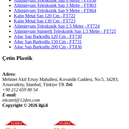
Alüminyum Teleskopik Sap 6 Metre - FT858
Alüminyum Teleskopik Sap 3 Metre - FT863
Alüminyum Teleskopik Sap 9 Metre - FT864
Kalın Metal Sap 120 Cm - FT722
Kalın Metal Sap 130 Cm - FT723
Alüminyum Teleskopik Sap 1.5 Metre - FT724
Alüminyum Süngerli Teleskopik Sap 1.5 Metre - FT725
Ağaç Sap Barkodlu 120 Cm - FT730
Ağaç Sap Barkodlu 150 Cm - FT731
Ağaç Sap Barkodlu 200 Cm - FT836
Çetin Plastik
Adres:
Mehmet Akif Ersoy Mahallesi, Kovanlik Caddesi, No:5,
34283
,
Arnavutköy, İstanbul
,
Türkiye
TR
Tel:
+90 212 659 80 54
E-mail:
eticaret@12den.com
Copyright ©
2026 ilgi.li