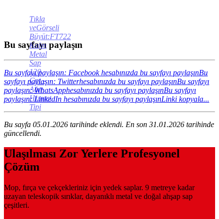
Tıkla
veGörseli
Büyüt:FT722
Bu sayfayı paylaşın
Kalın
Metal
Sap
120
Bu sayfayı paylaşın: Facebook hesabınızda bu sayfayı paylaşın
Bu
Cm -
sayfayı paylaşın: Twitterhesabınızda bu sayfayı paylaşın
Bu sayfayı
Ağır
paylaşın: WhatsApphesabınızda bu sayfayı paylaşın
Bu sayfayı
Hizmet
paylaşın: LinkedIn hesabınızda bu sayfayı paylaşın
Linki kopyala...
Tipi
Bu sayfa 05.01.2026 tarihinde eklendi. En son 31.01.2026 tarihinde
güncellendi.
Ulaşılması Zor Yerlere Profesyonel
Çözüm
Mop, fırça ve çekçekleriniz için yedek saplar. 9 metreye kadar
uzayan teleskopik sırıklar, dayanıklı metal ve doğal ahşap sap
çeşitleri.