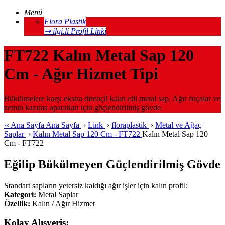
Menü
Flora Plastik
➞ ilgi.li Profil Linki
FT722 Kalın Metal Sap 120
Cm - Ağır Hizmet Tipi
Bükülmelere karşı ekstra dirençli kalın etli metal sap. Ağır fırçalar ve
zemin kazıma aparatları için güçlendirilmiş gövde.
‹‹
Ana Sayfa
Ana Sayfa
›
Link
›
floraplastik
›
Metal ve Ağaç
Saplar
›
Kalın Metal Sap 120 Cm - FT722
Kalın Metal Sap 120
Cm - FT722
Eğilip Bükülmeyen Güçlendirilmiş Gövde
Standart sapların yetersiz kaldığı ağır işler için kalın profil:
Kategori:
Metal Saplar
Özellik:
Kalın / Ağır Hizmet
Kolay Alışveriş: