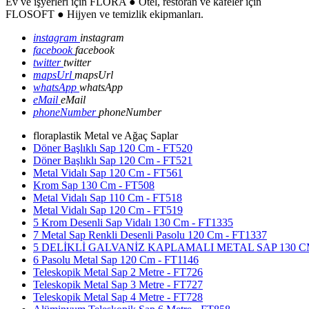
Ev ve işyerleri için FLORA ● Otel, restoran ve kafeler için
FLOSOFT ● Hijyen ve temizlik ekipmanları.
instagram
instagram
facebook
facebook
twitter
twitter
mapsUrl
mapsUrl
whatsApp
whatsApp
eMail
eMail
phoneNumber
phoneNumber
floraplastik Metal ve Ağaç Saplar
Döner Başlıklı Sap 120 Cm - FT520
Döner Başlıklı Sap 120 Cm - FT521
Metal Vidalı Sap 120 Cm - FT561
Krom Sap 130 Cm - FT508
Metal Vidalı Sap 110 Cm - FT518
Metal Vidalı Sap 120 Cm - FT519
5 Krom Desenli Sap Vidalı 130 Cm - FT1335
7 Metal Sap Renkli Desenli Pasolu 120 Cm - FT1337
5 DELİKLİ GALVANİZ KAPLAMALI METAL SAP 130 CM
6 Pasolu Metal Sap 120 Cm - FT1146
Teleskopik Metal Sap 2 Metre - FT726
Teleskopik Metal Sap 3 Metre - FT727
Teleskopik Metal Sap 4 Metre - FT728