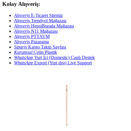
Kolay Alışveriş:
Alışveriş
E-Ticaret Sitemiz
Alışveriş
Trendyol Mağazası
Alışveriş
HepsiBurada Mağazası
Alışveriş
N11 Mağazası
Alışveriş
PTTAVM
Alışveriş
Pazarama
Sipariş
Kargo Takip Sayfası
Kurumsal
Çetin Plastik
WhatsApp
Yurt İçi (Domestic) Canlı Destek
WhatsApp
Export (Yurt dışı) Live Support