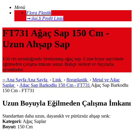
Menü
Flora Plastik
➞ ilgi.li Profil Linki
FT731 Ağaç Sap 150 Cm -
Uzun Ahşap Sap
150 cm uzunluğunda fırınlanmış ağaç sap. Uzun boyu sayesinde
eğilmeden çalışma imkanı sunar. Bahçe aletleri ve fırçalarla
uyumludur.
‹‹
Ana Sayfa
Ana Sayfa
›
Link
›
floraplastik
›
Metal ve Ağaç
Saplar
›
Ağaç Sap Barkodlu 150 Cm - FT731
Ağaç Sap Barkodlu
150 Cm - FT731
Uzun Boyuyla Eğilmeden Çalışma İmkanı
Standarttan daha uzun, dayanıklı ve pürüzsüz ahşap sırık:
Kategori:
Ağaç Saplar
Boyut:
150 Cm