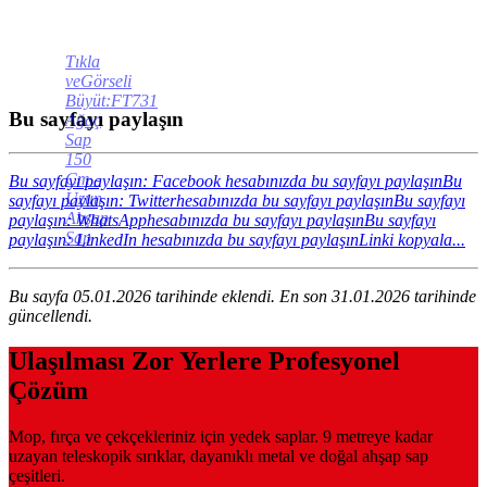
Tıkla
veGörseli
Büyüt:FT731
Bu sayfayı paylaşın
Ağaç
Sap
150
Cm -
Bu sayfayı paylaşın: Facebook hesabınızda bu sayfayı paylaşın
Bu
Uzun
sayfayı paylaşın: Twitterhesabınızda bu sayfayı paylaşın
Bu sayfayı
Ahşap
paylaşın: WhatsApphesabınızda bu sayfayı paylaşın
Bu sayfayı
Sap
paylaşın: LinkedIn hesabınızda bu sayfayı paylaşın
Linki kopyala...
Bu sayfa 05.01.2026 tarihinde eklendi. En son 31.01.2026 tarihinde
güncellendi.
Ulaşılması Zor Yerlere Profesyonel
Çözüm
Mop, fırça ve çekçekleriniz için yedek saplar. 9 metreye kadar
uzayan teleskopik sırıklar, dayanıklı metal ve doğal ahşap sap
çeşitleri.