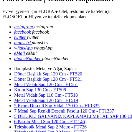
Ev ve işyerleri için FLORA ● Otel, restoran ve kafeler için
FLOSOFT ● Hijyen ve temizlik ekipmanları.
instagram
instagram
facebook
facebook
twitter
twitter
mapsUrl
mapsUrl
whatsApp
whatsApp
eMail
eMail
phoneNumber
phoneNumber
floraplastik Metal ve Ağaç Saplar
Döner Başlıklı Sap 120 Cm - FT520
Döner Başlıklı Sap 120 Cm - FT521
Metal Vidalı Sap 120 Cm - FT561
Krom Sap 130 Cm - FT508
Metal Vidalı Sap 110 Cm - FT518
Metal Vidalı Sap 120 Cm - FT519
5 Krom Desenli Sap Vidalı 130 Cm - FT1335
7 Metal Sap Renkli Desenli Pasolu 120 Cm - FT1337
5 DELİKLİ GALVANİZ KAPLAMALI METAL SAP 130 CM
6 Pasolu Metal Sap 120 Cm - FT1146
Teleskopik Metal Sap 2 Metre - FT726