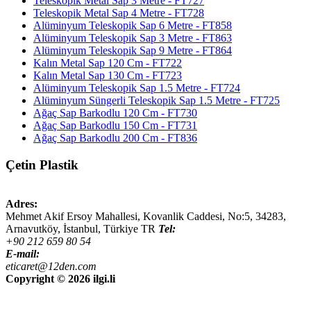
Teleskopik Metal Sap 3 Metre - FT727
Teleskopik Metal Sap 4 Metre - FT728
Alüminyum Teleskopik Sap 6 Metre - FT858
Alüminyum Teleskopik Sap 3 Metre - FT863
Alüminyum Teleskopik Sap 9 Metre - FT864
Kalın Metal Sap 120 Cm - FT722
Kalın Metal Sap 130 Cm - FT723
Alüminyum Teleskopik Sap 1.5 Metre - FT724
Alüminyum Süngerli Teleskopik Sap 1.5 Metre - FT725
Ağaç Sap Barkodlu 120 Cm - FT730
Ağaç Sap Barkodlu 150 Cm - FT731
Ağaç Sap Barkodlu 200 Cm - FT836
Çetin Plastik
Adres:
Mehmet Akif Ersoy Mahallesi, Kovanlik Caddesi, No:5,
34283
,
Arnavutköy, İstanbul
,
Türkiye
TR
Tel:
+90 212 659 80 54
E-mail:
eticaret@12den.com
Copyright ©
2026 ilgi.li