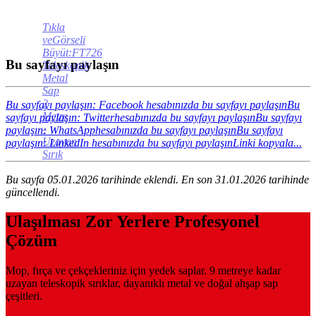
Tıkla
veGörseli
Büyüt:FT726
Bu sayfayı paylaşın
Teleskopik
Metal
Sap
2
Bu sayfayı paylaşın: Facebook hesabınızda bu sayfayı paylaşın
Bu
Metre
sayfayı paylaşın: Twitterhesabınızda bu sayfayı paylaşın
Bu sayfayı
-
paylaşın: WhatsApphesabınızda bu sayfayı paylaşın
Bu sayfayı
Uzayan
paylaşın: LinkedIn hesabınızda bu sayfayı paylaşın
Linki kopyala...
Sırık
Bu sayfa 05.01.2026 tarihinde eklendi. En son 31.01.2026 tarihinde
güncellendi.
Ulaşılması Zor Yerlere Profesyonel
Çözüm
Mop, fırça ve çekçekleriniz için yedek saplar. 9 metreye kadar
uzayan teleskopik sırıklar, dayanıklı metal ve doğal ahşap sap
çeşitleri.