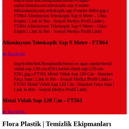
img/tr/min/link/floraplastik/metal-ve-agac-
saplar/aluminyum-teleskopik-sap-9-metre-
ft864/aluminyum-teleskopik-sap-9-metre-ft864.jpg-|-
FT864 Alüminyum Teleskopik Sap 9 Metre - Ultra
Erişim | Link in Bio - Sosyal Medya Profil Linki-|-
FT864 Alüminyum Teleskopik Sap 9 Metre - Ultra
Erişim | Link in Bio - Sosyal Medya Profil Linki
Alüminyum Teleskopik Sap 9 Metre - FT864
► İnceleyin
img/tr/min/link/floraplastik/metal-ve-agac-saplar/metal-
vidali-sap-120-cm-ft561/metal-vidali-sap-120-cm-
ft561.jpg-|-FT561 Metal Vidalı Sap 120 Cm - Standart
Fırça Sapı | Link in Bio - Sosyal Medya Profil Linki-|-
FT561 Metal Vidalı Sap 120 Cm - Standart Fırça Sapı |
Link in Bio - Sosyal Medya Profil Linki
Metal Vidalı Sap 120 Cm - FT561
► İnceleyin
Flora Plastik | Temizlik Ekipmanları