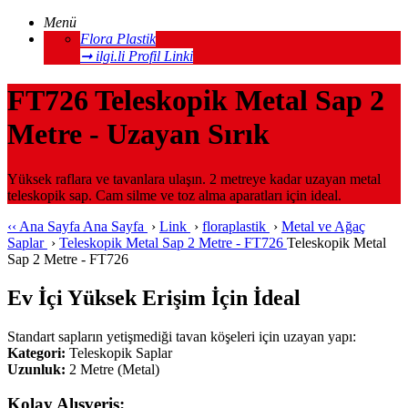
Menü
Flora Plastik
➞ ilgi.li Profil Linki
FT726 Teleskopik Metal Sap 2
Metre - Uzayan Sırık
Yüksek raflara ve tavanlara ulaşın. 2 metreye kadar uzayan metal
teleskopik sap. Cam silme ve toz alma aparatları için ideal.
‹‹
Ana Sayfa
Ana Sayfa
›
Link
›
floraplastik
›
Metal ve Ağaç
Saplar
›
Teleskopik Metal Sap 2 Metre - FT726
Teleskopik Metal
Sap 2 Metre - FT726
Ev İçi Yüksek Erişim İçin İdeal
Standart sapların yetişmediği tavan köşeleri için uzayan yapı:
Kategori:
Teleskopik Saplar
Uzunluk:
2 Metre (Metal)
Kolay Alışveriş: