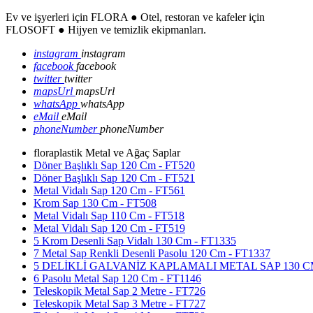
Ev ve işyerleri için FLORA ● Otel, restoran ve kafeler için
FLOSOFT ● Hijyen ve temizlik ekipmanları.
instagram
instagram
facebook
facebook
twitter
twitter
mapsUrl
mapsUrl
whatsApp
whatsApp
eMail
eMail
phoneNumber
phoneNumber
floraplastik Metal ve Ağaç Saplar
Döner Başlıklı Sap 120 Cm - FT520
Döner Başlıklı Sap 120 Cm - FT521
Metal Vidalı Sap 120 Cm - FT561
Krom Sap 130 Cm - FT508
Metal Vidalı Sap 110 Cm - FT518
Metal Vidalı Sap 120 Cm - FT519
5 Krom Desenli Sap Vidalı 130 Cm - FT1335
7 Metal Sap Renkli Desenli Pasolu 120 Cm - FT1337
5 DELİKLİ GALVANİZ KAPLAMALI METAL SAP 130 CM
6 Pasolu Metal Sap 120 Cm - FT1146
Teleskopik Metal Sap 2 Metre - FT726
Teleskopik Metal Sap 3 Metre - FT727