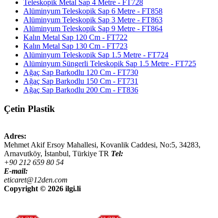
Teleskopik Metal Sap 4 Metre - FT728
Alüminyum Teleskopik Sap 6 Metre - FT858
Alüminyum Teleskopik Sap 3 Metre - FT863
Alüminyum Teleskopik Sap 9 Metre - FT864
Kalın Metal Sap 120 Cm - FT722
Kalın Metal Sap 130 Cm - FT723
Alüminyum Teleskopik Sap 1.5 Metre - FT724
Alüminyum Süngerli Teleskopik Sap 1.5 Metre - FT725
Ağaç Sap Barkodlu 120 Cm - FT730
Ağaç Sap Barkodlu 150 Cm - FT731
Ağaç Sap Barkodlu 200 Cm - FT836
Çetin Plastik
Adres:
Mehmet Akif Ersoy Mahallesi, Kovanlik Caddesi, No:5,
34283
,
Arnavutköy, İstanbul
,
Türkiye
TR
Tel:
+90 212 659 80 54
E-mail:
eticaret@12den.com
Copyright ©
2026 ilgi.li