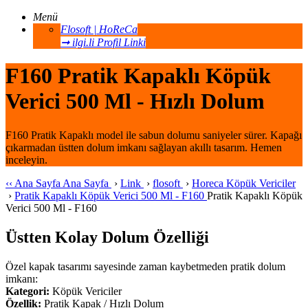
Menü
Flosoft | HoReCa
➞ ilgi.li Profil Linki
F160 Pratik Kapaklı Köpük
Verici 500 Ml - Hızlı Dolum
F160 Pratik Kapaklı model ile sabun dolumu saniyeler sürer. Kapağı
çıkarmadan üstten dolum imkanı sağlayan akıllı tasarım. Hemen
inceleyin.
‹‹
Ana Sayfa
Ana Sayfa
›
Link
›
flosoft
›
Horeca Köpük Vericiler
›
Pratik Kapaklı Köpük Verici 500 Ml - F160
Pratik Kapaklı Köpük
Verici 500 Ml - F160
Üstten Kolay Dolum Özelliği
Özel kapak tasarımı sayesinde zaman kaybetmeden pratik dolum
imkanı:
Kategori:
Köpük Vericiler
Özellik:
Pratik Kapak / Hızlı Dolum