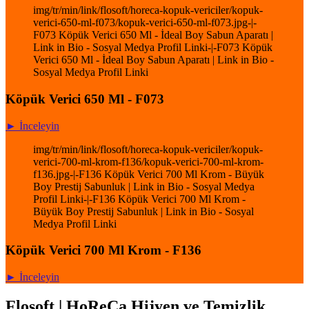
img/tr/min/link/flosoft/horeca-kopuk-vericiler/kopuk-
verici-650-ml-f073/kopuk-verici-650-ml-f073.jpg-|-
F073 Köpük Verici 650 Ml - İdeal Boy Sabun Aparatı |
Link in Bio - Sosyal Medya Profil Linki-|-F073 Köpük
Verici 650 Ml - İdeal Boy Sabun Aparatı | Link in Bio -
Sosyal Medya Profil Linki
Köpük Verici 650 Ml - F073
► İnceleyin
img/tr/min/link/flosoft/horeca-kopuk-vericiler/kopuk-
verici-700-ml-krom-f136/kopuk-verici-700-ml-krom-
f136.jpg-|-F136 Köpük Verici 700 Ml Krom - Büyük
Boy Prestij Sabunluk | Link in Bio - Sosyal Medya
Profil Linki-|-F136 Köpük Verici 700 Ml Krom -
Büyük Boy Prestij Sabunluk | Link in Bio - Sosyal
Medya Profil Linki
Köpük Verici 700 Ml Krom - F136
► İnceleyin
Flosoft | HoReCa Hijyen ve Temizlik