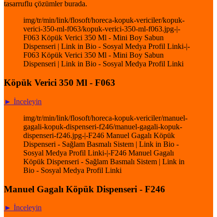
tasarruflu çözümler burada.
img/tr/min/link/flosoft/horeca-kopuk-vericiler/kopuk-
verici-350-ml-f063/kopuk-verici-350-ml-f063.jpg-|-
F063 Köpük Verici 350 Ml - Mini Boy Sabun
Dispenseri | Link in Bio - Sosyal Medya Profil Linki-|-
F063 Köpük Verici 350 Ml - Mini Boy Sabun
Dispenseri | Link in Bio - Sosyal Medya Profil Linki
Köpük Verici 350 Ml - F063
► İnceleyin
img/tr/min/link/flosoft/horeca-kopuk-vericiler/manuel-
gagali-kopuk-dispenseri-f246/manuel-gagali-kopuk-
dispenseri-f246.jpg-|-F246 Manuel Gagalı Köpük
Dispenseri - Sağlam Basmalı Sistem | Link in Bio -
Sosyal Medya Profil Linki-|-F246 Manuel Gagalı
Köpük Dispenseri - Sağlam Basmalı Sistem | Link in
Bio - Sosyal Medya Profil Linki
Manuel Gagalı Köpük Dispenseri - F246
► İnceleyin