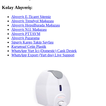
Kolay Alışveriş:
Alışveriş
E-Ticaret Sitemiz
Alışveriş
Trendyol Mağazası
Alışveriş
HepsiBurada Mağazası
Alışveriş
N11 Mağazası
Alışveriş
PTTAVM
Alışveriş
Pazarama
Sipariş
Kargo Takip Sayfası
Kurumsal
Çetin Plastik
WhatsApp
Yurt İçi (Domestic) Canlı Destek
WhatsApp
Export (Yurt dışı) Live Support