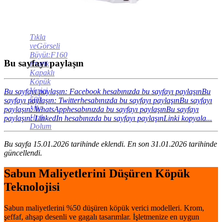
Tıkla
veGörseli
Büyüt:F160
Bu sayfayı paylaşın
Pratik
Kapaklı
Köpük
Verici
Bu sayfayı paylaşın: Facebook hesabınızda bu sayfayı paylaşın
Bu
500
sayfayı paylaşın: Twitterhesabınızda bu sayfayı paylaşın
Bu sayfayı
Ml -
paylaşın: WhatsApphesabınızda bu sayfayı paylaşın
Bu sayfayı
Hızlı
paylaşın: LinkedIn hesabınızda bu sayfayı paylaşın
Linki kopyala...
Dolum
Bu sayfa 15.01.2026 tarihinde eklendi. En son 31.01.2026 tarihinde
güncellendi.
Sabun Maliyetlerini Düşüren Köpük
Teknolojisi
Sabun maliyetlerini %50 düşüren köpük verici modelleri. Krom,
şeffaf, ahşap desenli ve gagalı tasarımlar. İşletmenize en uygun