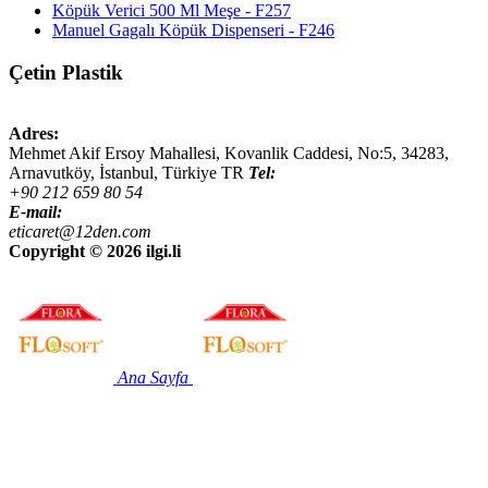
Köpük Verici 500 Ml Meşe - F257
Manuel Gagalı Köpük Dispenseri - F246
Çetin Plastik
Adres:
Mehmet Akif Ersoy Mahallesi, Kovanlik Caddesi, No:5,
34283
,
Arnavutköy, İstanbul
,
Türkiye
TR
Tel:
+90 212 659 80 54
E-mail:
eticaret@12den.com
Copyright ©
2026 ilgi.li
Ana Sayfa