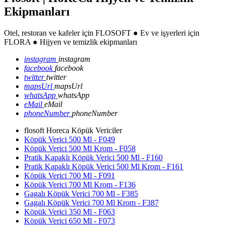
Ekipmanları
Otel, restoran ve kafeler için FLOSOFT ● Ev ve işyerleri için
FLORA ● Hijyen ve temizlik ekipmanları
instagram
instagram
facebook
facebook
twitter
twitter
mapsUrl
mapsUrl
whatsApp
whatsApp
eMail
eMail
phoneNumber
phoneNumber
flosoft Horeca Köpük Vericiler
Köpük Verici 500 Ml - F049
Köpük Verici 500 Ml Krom - F058
Pratik Kapaklı Köpük Verici 500 Ml - F160
Pratik Kapaklı Köpük Verici 500 Ml Krom - F161
Köpük Verici 700 Ml - F091
Köpük Verici 700 Ml Krom - F136
Gagalı Köpük Verici 700 Ml - F385
Gagalı Köpük Verici 700 Ml Krom - F387
Köpük Verici 350 Ml - F063
Köpük Verici 650 Ml - F073