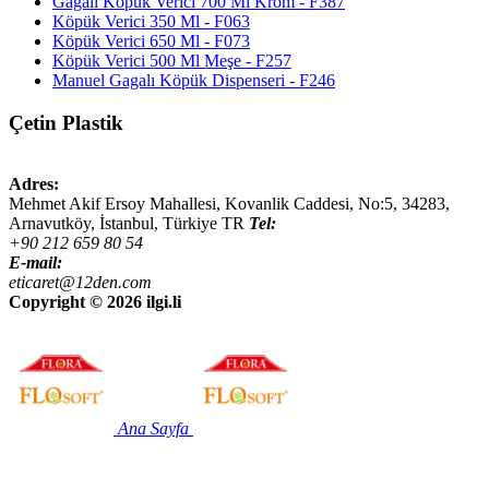
Gagalı Köpük Verici 700 Ml Krom - F387
Köpük Verici 350 Ml - F063
Köpük Verici 650 Ml - F073
Köpük Verici 500 Ml Meşe - F257
Manuel Gagalı Köpük Dispenseri - F246
Çetin Plastik
Adres:
Mehmet Akif Ersoy Mahallesi, Kovanlik Caddesi, No:5,
34283
,
Arnavutköy, İstanbul
,
Türkiye
TR
Tel:
+90 212 659 80 54
E-mail:
eticaret@12den.com
Copyright ©
2026 ilgi.li
Ana Sayfa