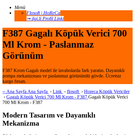
Menü
Flosoft | HoReCa
➞ ilgi.li Profil Linki
F387 Gagalı Köpük Verici 700
Ml Krom - Paslanmaz
Görünüm
F387 Krom Gagalı model ile lavabolarda fark yaratın. Dayanıklı
pompa mekanizması ve paslanmaz görünümlü gövde. Ücretsiz
kargo fırsatı.
‹‹
Ana Sayfa
Ana Sayfa
›
Link
›
flosoft
›
Horeca Köpük Vericiler
›
Gagalı Köpük Verici 700 Ml Krom - F387
Gagalı Köpük Verici
700 Ml Krom - F387
Modern Tasarım ve Dayanıklı
Mekanizma