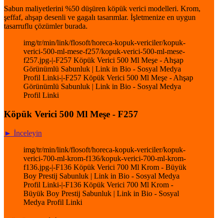
Sabun maliyetlerini %50 düşüren köpük verici modelleri. Krom,
şeffaf, ahşap desenli ve gagalı tasarımlar. İşletmenize en uygun
tasarruflu çözümler burada.
img/tr/min/link/flosoft/horeca-kopuk-vericiler/kopuk-
verici-500-ml-mese-f257/kopuk-verici-500-ml-mese-
f257.jpg-|-F257 Köpük Verici 500 Ml Meşe - Ahşap
Görünümlü Sabunluk | Link in Bio - Sosyal Medya
Profil Linki-|-F257 Köpük Verici 500 Ml Meşe - Ahşap
Görünümlü Sabunluk | Link in Bio - Sosyal Medya
Profil Linki
Köpük Verici 500 Ml Meşe - F257
► İnceleyin
img/tr/min/link/flosoft/horeca-kopuk-vericiler/kopuk-
verici-700-ml-krom-f136/kopuk-verici-700-ml-krom-
f136.jpg-|-F136 Köpük Verici 700 Ml Krom - Büyük
Boy Prestij Sabunluk | Link in Bio - Sosyal Medya
Profil Linki-|-F136 Köpük Verici 700 Ml Krom -
Büyük Boy Prestij Sabunluk | Link in Bio - Sosyal
Medya Profil Linki