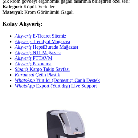
Şık krom gövdeyi ergonomik gagalı tasarımla birleştiren özel seri:
Kategori:
Köpük Vericiler
Materyal:
Krom Görünümlü Gagalı
Kolay Alışveriş:
Alışveriş
E-Ticaret Sitemiz
Alışveriş
Trendyol Mağazası
Alışveriş
HepsiBurada Mağazası
Alışveriş
N11 Mağazası
Alışveriş
PTTAVM
Alışveriş
Pazarama
Sipariş
Kargo Takip Sayfası
Kurumsal
Çetin Plastik
WhatsApp
Yurt İçi (Domestic) Canlı Destek
WhatsApp
Export (Yurt dışı) Live Support