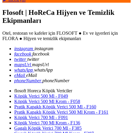
Flosoft | HoReCa Hijyen ve Temizlik
Ekipmanları
Otel, restoran ve kafeler için FLOSOFT ● Ev ve işyerleri için
FLORA ● Hijyen ve temizlik ekipmanları
instagram
instagram
facebook
facebook
twitter
twitter
mapsUrl
mapsUrl
whatsApp
whatsApp
eMail
eMail
phoneNumber
phoneNumber
flosoft Horeca Köpük Vericiler
Köpük Verici 500 Ml - F049
Köpük Verici 500 Ml Krom - F058
Pratik Kapaklı Köpük Verici 500 Ml - F160
Pratik Kapaklı Köpük Verici 500 Ml Krom - F161
Köpük Verici 700 Ml - F091
Köpük Verici 700 Ml Krom - F136
Gagalı Köpük Verici 700 Ml - F385