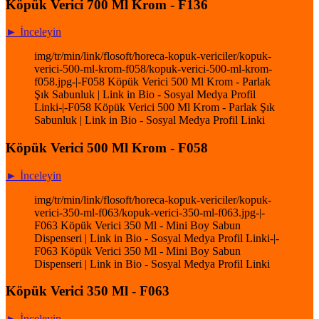
Köpük Verici 700 Ml Krom - F136
► İnceleyin
img/tr/min/link/flosoft/horeca-kopuk-vericiler/kopuk-
verici-500-ml-krom-f058/kopuk-verici-500-ml-krom-
f058.jpg-|-F058 Köpük Verici 500 Ml Krom - Parlak
Şık Sabunluk | Link in Bio - Sosyal Medya Profil
Linki-|-F058 Köpük Verici 500 Ml Krom - Parlak Şık
Sabunluk | Link in Bio - Sosyal Medya Profil Linki
Köpük Verici 500 Ml Krom - F058
► İnceleyin
img/tr/min/link/flosoft/horeca-kopuk-vericiler/kopuk-
verici-350-ml-f063/kopuk-verici-350-ml-f063.jpg-|-
F063 Köpük Verici 350 Ml - Mini Boy Sabun
Dispenseri | Link in Bio - Sosyal Medya Profil Linki-|-
F063 Köpük Verici 350 Ml - Mini Boy Sabun
Dispenseri | Link in Bio - Sosyal Medya Profil Linki
Köpük Verici 350 Ml - F063
► İnceleyin