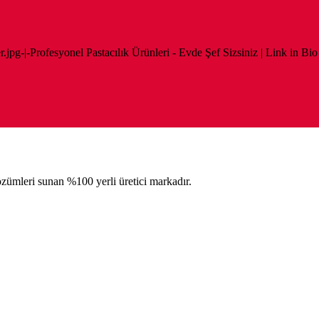
er.jpg-|-Profesyonel Pastacılık Ürünleri - Evde Şef Sizsiniz | Link in Bi
çözümleri sunan %100 yerli üretici markadır.