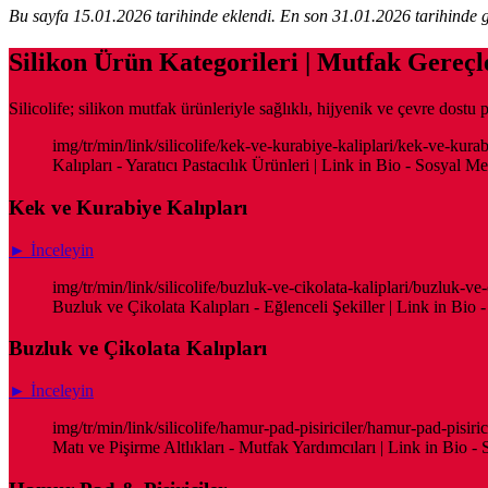
Bu sayfa 15.01.2026 tarihinde eklendi. En son 31.01.2026 tarihinde g
Silikon Ürün Kategorileri | Mutfak Gereçl
Silicolife; silikon mutfak ürünleriyle sağlıklı, hijyenik ve çevre dos
img/tr/min/link/silicolife/kek-ve-kurabiye-kaliplari/kek-ve-kura
Kalıpları - Yaratıcı Pastacılık Ürünleri | Link in Bio - Sosyal M
Kek ve Kurabiye Kalıpları
► İnceleyin
img/tr/min/link/silicolife/buzluk-ve-cikolata-kaliplari/buzluk-ve
Buzluk ve Çikolata Kalıpları - Eğlenceli Şekiller | Link in Bio
Buzluk ve Çikolata Kalıpları
► İnceleyin
img/tr/min/link/silicolife/hamur-pad-pisiriciler/hamur-pad-pisir
Matı ve Pişirme Altlıkları - Mutfak Yardımcıları | Link in Bio -