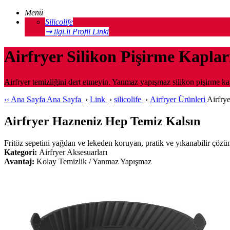
Menü
Silicolife
➞ ilgi.li Profil Linki
Airfryer Silikon Pişirme Kaplar
Airfryer temizliğini dert etmeyin. Yanmaz yapışmaz silikon pişirme kap
‹‹
Ana Sayfa
Ana Sayfa
›
Link
›
silicolife
›
Airfryer Ürünleri
Airfrye
Airfryer Hazneniz Hep Temiz Kalsın
Fritöz sepetini yağdan ve lekeden koruyan, pratik ve yıkanabilir çözü
Kategori:
Airfryer Aksesuarları
Avantaj:
Kolay Temizlik / Yanmaz Yapışmaz