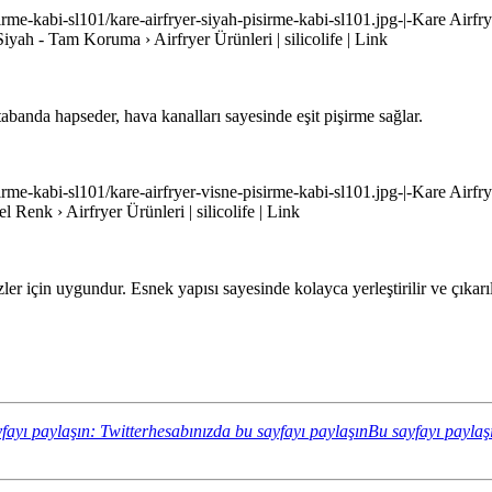
-pisirme-kabi-sl101/kare-airfryer-siyah-pisirme-kabi-sl101.jpg-|-Kare Ai
 Siyah - Tam Koruma › Airfryer Ürünleri | silicolife | Link
tabanda hapseder, hava kanalları sayesinde eşit pişirme sağlar.
pisirme-kabi-sl101/kare-airfryer-visne-pisirme-kabi-sl101.jpg-|-Kare Airf
l Renk › Airfryer Ürünleri | silicolife | Link
r için uygundur. Esnek yapısı sayesinde kolayca yerleştirilir ve çıkarıl
fayı paylaşın: Twitterhesabınızda bu sayfayı paylaşın
Bu sayfayı paylaş