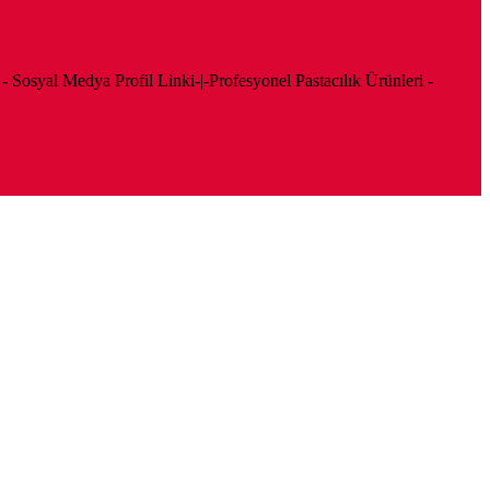
o - Sosyal Medya Profil Linki-|-Profesyonel Pastacılık Ürünleri -