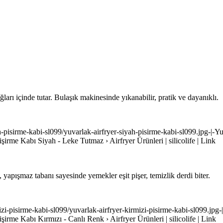
ları içinde tutar. Bulaşık makinesinde yıkanabilir, pratik ve dayanıklı.
iyah-pisirme-kabi-sl099/yuvarlak-airfryer-siyah-pisirme-kabi-sl099.jpg-|
Pişirme Kabı Siyah - Leke Tutmaz › Airfryer Ürünleri | silicolife | Link
, yapışmaz tabanı sayesinde yemekler eşit pişer, temizlik derdi biter.
irmizi-pisirme-kabi-sl099/yuvarlak-airfryer-kirmizi-pisirme-kabi-sl099.jp
Pişirme Kabı Kırmızı - Canlı Renk › Airfryer Ürünleri | silicolife | Link