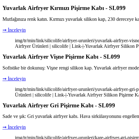
Yuvarlak Airfryer Kırmızı Pişirme Kabı - SL099
Mutfağınıza renk katın. Kırmızı yuvarlak silikon kap, 230 dereceye k
➞ İnceleyin
img/tr/min/link/silicolife/airfryer-urunleri/yuvarlak-airfryer-v
Airfryer Ürünleri | silicolife | Link-|-Yuvarlak Airfryer Silikon 
Yuvarlak Airfryer Vişne Pişirme Kabı - SL099
Sofistike bir dokunuş: Vişne rengi silikon kap. Yuvarlak airfryer model
➞ İnceleyin
img/tr/min/link/silicolife/airfryer-urunleri/yuvarlak-airfryer-gr
Ürünleri | silicolife | Link-|-Yuvarlak Airfryer Silikon Pişirme K
Yuvarlak Airfryer Gri Pişirme Kabı - SL099
Sade ve şık: Gri yuvarlak airfryer kabı. Hava sirkülasyonunu engellemey
➞ İnceleyin
img/tr/min/link/silicolife/airfryer-urunleri/kare-airfryer-gri-pi