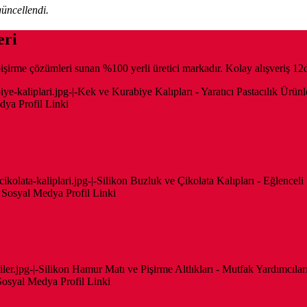
üncellendi.
eri
tu pişirme çözümleri sunan %100 yerli üretici markadır. Kolay alışveriş 1
biye-kaliplari.jpg-|-Kek ve Kurabiye Kalıpları - Yaratıcı Pastacılık Ürü
edya Profil Linki
-cikolata-kaliplari.jpg-|-Silikon Buzluk ve Çikolata Kalıpları - Eğlenceli
 - Sosyal Medya Profil Linki
iciler.jpg-|-Silikon Hamur Matı ve Pişirme Altlıkları - Mutfak Yardımcıl
 Sosyal Medya Profil Linki