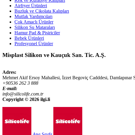
Kek ve Kurabiye Kalıpları
Airfryer Ürünleri
Buzluk ve Çikolata Kalıpları
Mutfak Yardımcıları
Çok Amaçlı Ürünler
Silikon Su Mataraları
Hamur Pad & Pişiriciler
Bebek Ürünleri
Profesyonel Ürünler
Misplast Silikon ve Kauçuk San. Tic. A.Ş.
Adres:
Mehmet Akif Ersoy Mahallesi, İzzet Begoviç Cadddesi, Damlapınar 
+90536 262 3 888
E-mail:
info@silicolife.com.tr
Copyright ©
2026 ilgi.li
Ana Sayfa