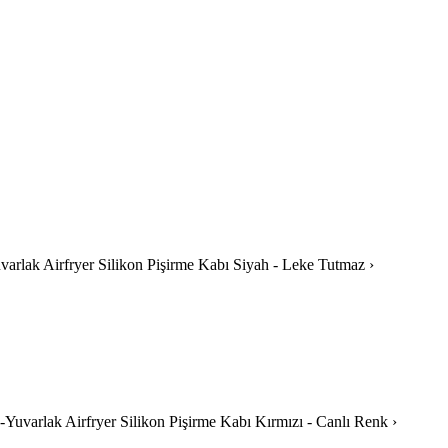
-Yuvarlak Airfryer Silikon Pişirme Kabı Siyah - Leke Tutmaz ›
g-|-Yuvarlak Airfryer Silikon Pişirme Kabı Kırmızı - Canlı Renk ›