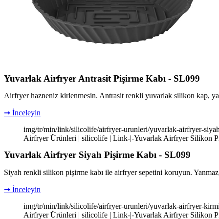
Yuvarlak Airfryer Antrasit Pişirme Kabı - SL099
Airfryer hazneniz kirlenmesin. Antrasit renkli yuvarlak silikon kap, yağ
➞ İnceleyin
img/tr/min/link/silicolife/airfryer-urunleri/yuvarlak-airfryer-s
Airfryer Ürünleri | silicolife | Link-|-Yuvarlak Airfryer Silikon 
Yuvarlak Airfryer Siyah Pişirme Kabı - SL099
Siyah renkli silikon pişirme kabı ile airfryer sepetini koruyun. Yanmaz
➞ İnceleyin
img/tr/min/link/silicolife/airfryer-urunleri/yuvarlak-airfryer-k
Airfryer Ürünleri | silicolife | Link-|-Yuvarlak Airfryer Silikon 