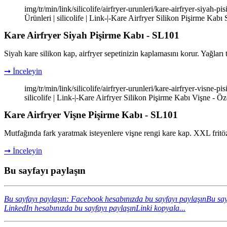
img/tr/min/link/silicolife/airfryer-urunleri/kare-airfryer-siyah
Ürünleri | silicolife | Link-|-Kare Airfryer Silikon Pişirme Kabı
Kare Airfryer Siyah Pişirme Kabı - SL101
Siyah kare silikon kap, airfryer sepetinizin kaplamasını korur. Yağları 
➞ İnceleyin
img/tr/min/link/silicolife/airfryer-urunleri/kare-airfryer-visne-
silicolife | Link-|-Kare Airfryer Silikon Pişirme Kabı Vişne - Öze
Kare Airfryer Vişne Pişirme Kabı - SL101
Mutfağında fark yaratmak isteyenlere vişne rengi kare kap. XXL fritözle
➞ İnceleyin
Bu sayfayı paylaşın
Bu sayfayı paylaşın: Facebook hesabınızda bu sayfayı paylaşın
Bu say
LinkedIn hesabınızda bu sayfayı paylaşın
Linki kopyala...