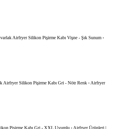
-Yuvarlak Airfryer Silikon Pişirme Kabı Vişne - Şık Sunum ›
lak Airfryer Silikon Pişirme Kabı Gri - Nötr Renk › Airfryer
r Silikon Pişirme Kabı Gri - XXL Uyumlu › Airfryer Ürünleri |