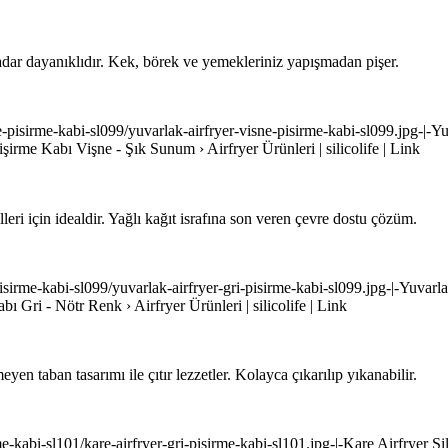
adar dayanıklıdır. Kek, börek ve yemekleriniz yapışmadan pişer.
isne-pisirme-kabi-sl099/yuvarlak-airfryer-visne-pisirme-kabi-sl099.jpg-|
Pişirme Kabı Vişne - Şık Sunum › Airfryer Ürünleri | silicolife | Link
leri için idealdir. Yağlı kağıt israfına son veren çevre dostu çözüm.
i-pisirme-kabi-sl099/yuvarlak-airfryer-gri-pisirme-kabi-sl099.jpg-|-Yuvar
abı Gri - Nötr Renk › Airfryer Ürünleri | silicolife | Link
en taban tasarımı ile çıtır lezzetler. Kolayca çıkarılıp yıkanabilir.
sirme-kabi-sl101/kare-airfryer-gri-pisirme-kabi-sl101.jpg-|-Kare Airfrye