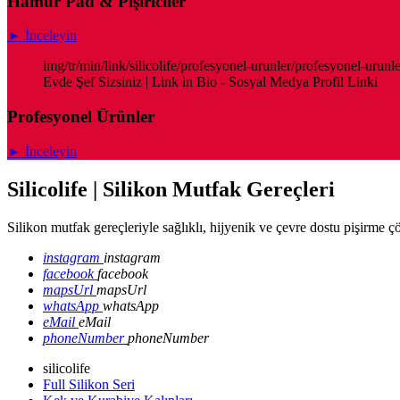
Hamur Pad & Pişiriciler
► İnceleyin
img/tr/min/link/silicolife/profesyonel-urunler/profesyonel-urunl
Evde Şef Sizsiniz | Link in Bio - Sosyal Medya Profil Linki
Profesyonel Ürünler
► İnceleyin
Silicolife | Silikon Mutfak Gereçleri
Silikon mutfak gereçleriyle sağlıklı, hijyenik ve çevre dostu pişirme 
instagram
instagram
facebook
facebook
mapsUrl
mapsUrl
whatsApp
whatsApp
eMail
eMail
phoneNumber
phoneNumber
silicolife
Full Silikon Seri