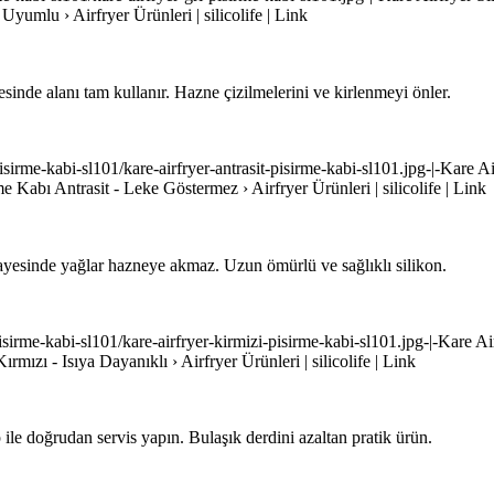
Uyumlu › Airfryer Ürünleri | silicolife | Link
yesinde alanı tam kullanır. Hazne çizilmelerini ve kirlenmeyi önler.
it-pisirme-kabi-sl101/kare-airfryer-antrasit-pisirme-kabi-sl101.jpg-|-Kare
rme Kabı Antrasit - Leke Göstermez › Airfryer Ürünleri | silicolife | Link
ı sayesinde yağlar hazneye akmaz. Uzun ömürlü ve sağlıklı silikon.
i-pisirme-kabi-sl101/kare-airfryer-kirmizi-pisirme-kabi-sl101.jpg-|-Kare A
ırmızı - Isıya Dayanıklı › Airfryer Ürünleri | silicolife | Link
p ile doğrudan servis yapın. Bulaşık derdini azaltan pratik ürün.