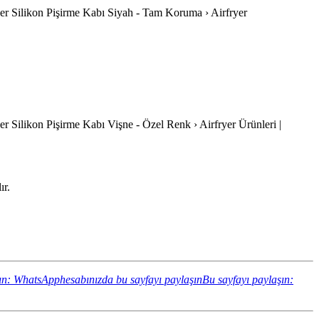
rfryer Silikon Pişirme Kabı Siyah - Tam Koruma › Airfryer
ryer Silikon Pişirme Kabı Vişne - Özel Renk › Airfryer Ürünleri |
ır.
ın: WhatsApphesabınızda bu sayfayı paylaşın
Bu sayfayı paylaşın: