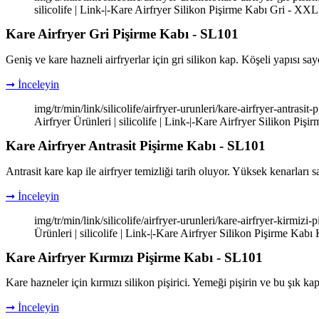
silicolife | Link-|-Kare Airfryer Silikon Pişirme Kabı Gri - XXL 
Kare Airfryer Gri Pişirme Kabı - SL101
Geniş ve kare hazneli airfryerlar için gri silikon kap. Köşeli yapısı sa
➞ İnceleyin
img/tr/min/link/silicolife/airfryer-urunleri/kare-airfryer-antras
Airfryer Ürünleri | silicolife | Link-|-Kare Airfryer Silikon Pişi
Kare Airfryer Antrasit Pişirme Kabı - SL101
Antrasit kare kap ile airfryer temizliği tarih oluyor. Yüksek kenarlar
➞ İnceleyin
img/tr/min/link/silicolife/airfryer-urunleri/kare-airfryer-kirmiz
Ürünleri | silicolife | Link-|-Kare Airfryer Silikon Pişirme Kabı K
Kare Airfryer Kırmızı Pişirme Kabı - SL101
Kare hazneler için kırmızı silikon pişirici. Yemeği pişirin ve bu şık ka
➞ İnceleyin