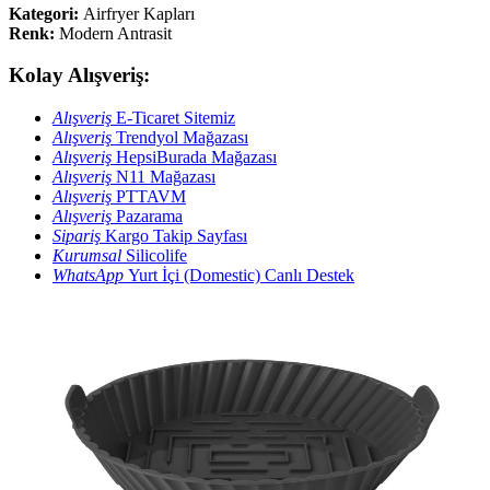
Kategori:
Airfryer Kapları
Renk:
Modern Antrasit
Kolay Alışveriş:
Alışveriş
E-Ticaret Sitemiz
Alışveriş
Trendyol Mağazası
Alışveriş
HepsiBurada Mağazası
Alışveriş
N11 Mağazası
Alışveriş
PTTAVM
Alışveriş
Pazarama
Sipariş
Kargo Takip Sayfası
Kurumsal
Silicolife
WhatsApp
Yurt İçi (Domestic) Canlı Destek