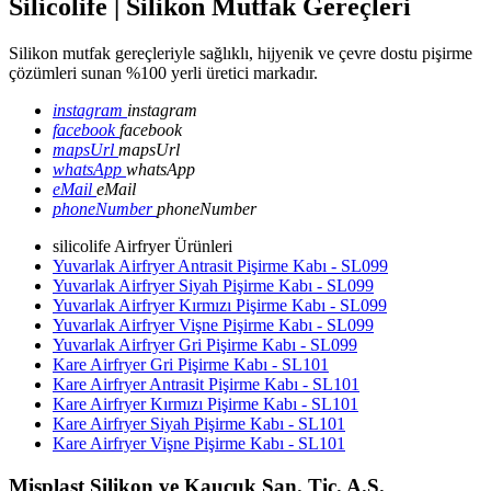
Silicolife | Silikon Mutfak Gereçleri
Silikon mutfak gereçleriyle sağlıklı, hijyenik ve çevre dostu pişirme
çözümleri sunan %100 yerli üretici markadır.
instagram
instagram
facebook
facebook
mapsUrl
mapsUrl
whatsApp
whatsApp
eMail
eMail
phoneNumber
phoneNumber
silicolife Airfryer Ürünleri
Yuvarlak Airfryer Antrasit Pişirme Kabı - SL099
Yuvarlak Airfryer Siyah Pişirme Kabı - SL099
Yuvarlak Airfryer Kırmızı Pişirme Kabı - SL099
Yuvarlak Airfryer Vişne Pişirme Kabı - SL099
Yuvarlak Airfryer Gri Pişirme Kabı - SL099
Kare Airfryer Gri Pişirme Kabı - SL101
Kare Airfryer Antrasit Pişirme Kabı - SL101
Kare Airfryer Kırmızı Pişirme Kabı - SL101
Kare Airfryer Siyah Pişirme Kabı - SL101
Kare Airfryer Vişne Pişirme Kabı - SL101
Misplast Silikon ve Kauçuk San. Tic. A.Ş.