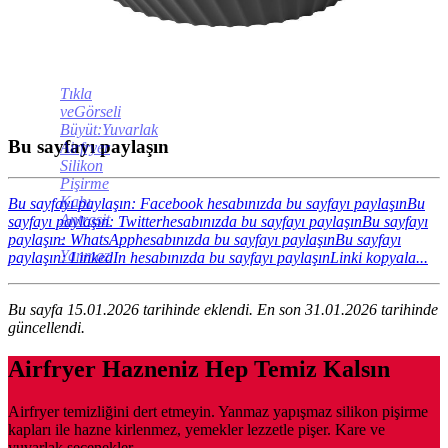
Tıkla
veGörseli
Büyüt:Yuvarlak
Bu sayfayı paylaşın
Airfryer
Silikon
Pişirme
Kabı
Bu sayfayı paylaşın: Facebook hesabınızda bu sayfayı paylaşın
Bu
Antrasit
sayfayı paylaşın: Twitterhesabınızda bu sayfayı paylaşın
Bu sayfayı
-
paylaşın: WhatsApphesabınızda bu sayfayı paylaşın
Bu sayfayı
Yanmaz
paylaşın: LinkedIn hesabınızda bu sayfayı paylaşın
Linki kopyala...
Bu sayfa 15.01.2026 tarihinde eklendi. En son 31.01.2026 tarihinde
güncellendi.
Airfryer Hazneniz Hep Temiz Kalsın
Airfryer temizliğini dert etmeyin. Yanmaz yapışmaz silikon pişirme
kapları ile hazne kirlenmez, yemekler lezzetle pişer. Kare ve
yuvarlak seçenekler.