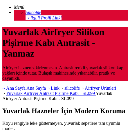
Menü
Silicolife
➞ ilgi.li Profil Linki
Yuvarlak Airfryer Silikon
Pişirme Kabı Antrasit -
Yanmaz
Airfryer hazneniz kirlenmesin. Antrasit renkli yuvarlak silikon kap,
yağları içinde tutar. Bulaşık makinesinde yıkanabilir, pratik ve
dayanıklı.
‹‹
Ana Sayfa
Ana Sayfa
›
Link
›
silicolife
›
Airfryer Ürünleri
›
Yuvarlak Airfryer Antrasit Pişirme Kabı - SL099
Yuvarlak
Airfryer Antrasit Pişirme Kabı - SL099
Yuvarlak Hazneler İçin Modern Koruma
Koyu rengiyle leke göstermeyen, yuvarlak sepetlere tam uyumlu
model: