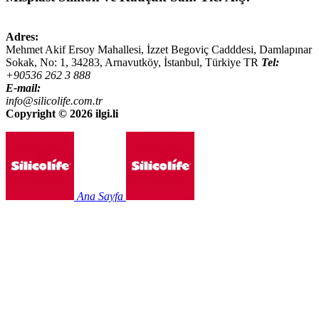
Adres:
Mehmet Akif Ersoy Mahallesi, İzzet Begoviç Cadddesi, Damlapınar
Sokak, No: 1,
34283
,
Arnavutköy, İstanbul
,
Türkiye
TR
Tel:
+90536 262 3 888
E-mail:
info@silicolife.com.tr
Copyright ©
2026 ilgi.li
Ana Sayfa