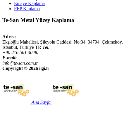
Emaye Kaplama
FEP Kaplama
Te-San Metal Yüzey Kaplama
Adres:
Ekşioğlu Mahallesi, Şileyolu Caddesi, No:34,
34794
,
Çekmeköy,
İstanbul
,
Türkiye
TR
Tel:
+90 216 561 30 90
E-mail:
info@te-san.com.tr
Copyright ©
2026 ilgi.li
Ana Sayfa