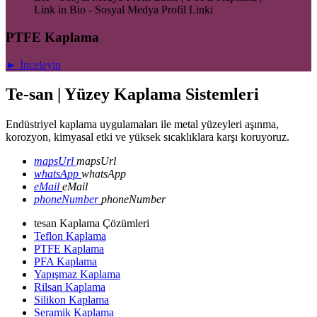
Link in Bio - Sosyal Medya Profil Linki
PTFE Kaplama
► İnceleyin
Te-san | Yüzey Kaplama Sistemleri
Endüstriyel kaplama uygulamaları ile metal yüzeyleri aşınma,
korozyon, kimyasal etki ve yüksek sıcaklıklara karşı koruyoruz.
mapsUrl
mapsUrl
whatsApp
whatsApp
eMail
eMail
phoneNumber
phoneNumber
tesan Kaplama Çözümleri
Teflon Kaplama
PTFE Kaplama
PFA Kaplama
Yapışmaz Kaplama
Rilsan Kaplama
Silikon Kaplama
Seramik Kaplama