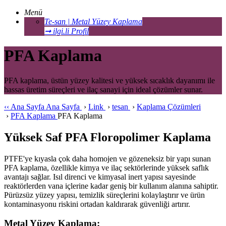
Menü
Te-san | Metal Yüzey Kaplama
➞ ilgi.li Profil
PFA Kaplama
PFA kaplama, üstün yüzey kalitesi ve yüksek sıcaklık dayanımı ile
hassas üretim süreçleri ve ilaç sanayi için ideal çözümler sunar.
‹‹
Ana Sayfa
Ana Sayfa
›
Link
›
tesan
›
Kaplama Çözümleri
›
PFA Kaplama
PFA Kaplama
Yüksek Saf PFA Floropolimer Kaplama
PTFE'ye kıyasla çok daha homojen ve gözeneksiz bir yapı sunan
PFA kaplama, özellikle kimya ve ilaç sektörlerinde yüksek saflık
avantajı sağlar. Isıl direnci ve kimyasal inert yapısı sayesinde
reaktörlerden vana içlerine kadar geniş bir kullanım alanına sahiptir.
Pürüzsüz yüzey yapısı, temizlik süreçlerini kolaylaştırır ve ürün
kontaminasyonu riskini ortadan kaldırarak güvenliği artırır.
Metal Yüzey Kaplama: