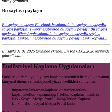
yüzey çözümleri.
Bu sayfayı paylaşın
Bu sayfayı paylaşın: Facebook hesabınızda bu sayfayı paylaşın
Bu
sayfayı paylaşın: Twitterhesabınızda bu sayfayı paylaşın
Bu sayfayı
paylaşın: WhatsApphesabınızda bu sayfayı paylaşın
Bu sayfayı
paylaşın: LinkedIn hesabınızda bu sayfayı paylaşın
Linki kopyala...
Bu sayfa 31.01.2026 tarihinde eklendi. En son 01.02.2026 tarihinde
güncellendi.
Endüstriyel Kaplama Uygulamaları
Farklı sektörlere uygun yüzey kaplama sistemleri ile teknik dayanım,
kimyasal direnç ve fonksiyonel yüzey özellikleri sunuyoruz.
img/tr/min/link/tesan/kaplama-cozumleri/teflon-
kaplama/teflon-kaplama.jpg-|-Teflon Kaplama | Link in
Bio - Sosyal Medya Profil Linki-|-Teflon Kaplama |
Link in Bio - Sosyal Medya Profil Linki