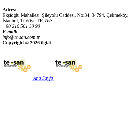
Adres:
Ekşioğlu Mahallesi, Şileyolu Caddesi, No:34,
34794
,
Çekmeköy,
İstanbul
,
Türkiye
TR
Tel:
+90 216 561 30 90
E-mail:
info@te-san.com.tr
Copyright ©
2026 ilgi.li
Ana Sayfa