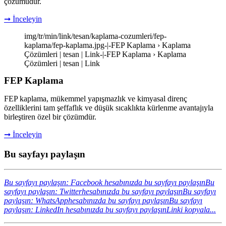
çözümüdür.
➞ İnceleyin
img/tr/min/link/tesan/kaplama-cozumleri/fep-
kaplama/fep-kaplama.jpg-|-FEP Kaplama › Kaplama
Çözümleri | tesan | Link-|-FEP Kaplama › Kaplama
Çözümleri | tesan | Link
FEP Kaplama
FEP kaplama, mükemmel yapışmazlık ve kimyasal direnç
özelliklerini tam şeffaflık ve düşük sıcaklıkta kürlenme avantajıyla
birleştiren özel bir çözümdür.
➞ İnceleyin
Bu sayfayı paylaşın
Bu sayfayı paylaşın: Facebook hesabınızda bu sayfayı paylaşın
Bu
sayfayı paylaşın: Twitterhesabınızda bu sayfayı paylaşın
Bu sayfayı
paylaşın: WhatsApphesabınızda bu sayfayı paylaşın
Bu sayfayı
paylaşın: LinkedIn hesabınızda bu sayfayı paylaşın
Linki kopyala...