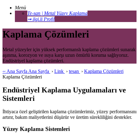
Menü
Te-san | Metal Yüzey Kaplama
➞ ilgi.li Profil
Kaplama Çözümleri
Metal yüzeyler için yüksek performanslı kaplama çözümleri sunarak
aşınma, korozyon ve ısıya karşı uzun ömürlü koruma sağlıyoruz.
Endüstriyel kaplama çözümleri.
‹‹
Ana Sayfa
Ana Sayfa
›
Link
›
tesan
›
Kaplama Çözümleri
Kaplama Çözümleri
Endüstriyel Kaplama Uygulamaları ve
Sistemleri
İhtiyaca özel geliştirilen kaplama çözümlerimiz, yüzey performansını
artırır, bakım maliyetlerini düşürür ve üretim sürekliliğini destekler.
Yüzey Kaplama Sistemleri