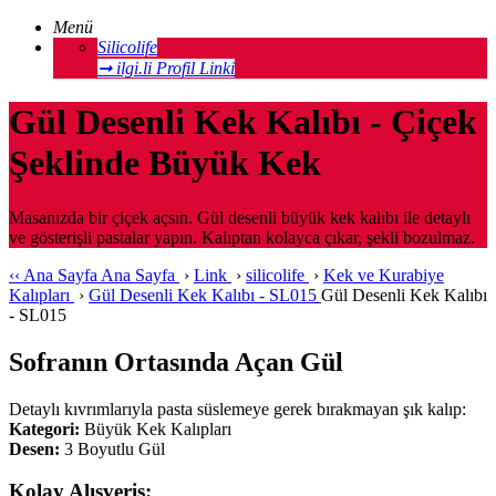
Menü
Silicolife
➞ ilgi.li Profil Linki
Gül Desenli Kek Kalıbı - Çiçek
Şeklinde Büyük Kek
Masanızda bir çiçek açsın. Gül desenli büyük kek kalıbı ile detaylı
ve gösterişli pastalar yapın. Kalıptan kolayca çıkar, şekli bozulmaz.
‹‹
Ana Sayfa
Ana Sayfa
›
Link
›
silicolife
›
Kek ve Kurabiye
Kalıpları
›
Gül Desenli Kek Kalıbı - SL015
Gül Desenli Kek Kalıbı
- SL015
Sofranın Ortasında Açan Gül
Detaylı kıvrımlarıyla pasta süslemeye gerek bırakmayan şık kalıp:
Kategori:
Büyük Kek Kalıpları
Desen:
3 Boyutlu Gül
Kolay Alışveriş: