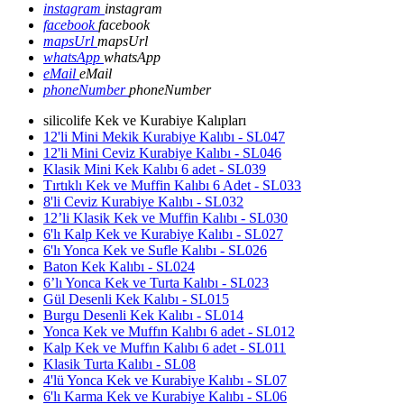
instagram
instagram
facebook
facebook
mapsUrl
mapsUrl
whatsApp
whatsApp
eMail
eMail
phoneNumber
phoneNumber
silicolife Kek ve Kurabiye Kalıpları
12'li Mini Mekik Kurabiye Kalıbı - SL047
12'li Mini Ceviz Kurabiye Kalıbı - SL046
Klasik Mini Kek Kalıbı 6 adet - SL039
Tırtıklı Kek ve Muffin Kalıbı 6 Adet - SL033
8'li Ceviz Kurabiye Kalıbı - SL032
12’li Klasik Kek ve Muffin Kalıbı - SL030
6'lı Kalp Kek ve Kurabiye Kalıbı - SL027
6'lı Yonca Kek ve Sufle Kalıbı - SL026
Baton Kek Kalıbı - SL024
6’lı Yonca Kek ve Turta Kalıbı - SL023
Gül Desenli Kek Kalıbı - SL015
Burgu Desenli Kek Kalıbı - SL014
Yonca Kek ve Muffın Kalıbı 6 adet - SL012
Kalp Kek ve Muffın Kalıbı 6 adet - SL011
Klasik Turta Kalıbı - SL08
4'lü Yonca Kek ve Kurabiye Kalıbı - SL07
6'lı Karma Kek ve Kurabiye Kalıbı - SL06