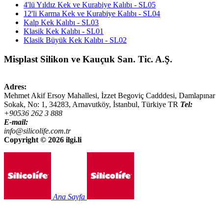
4'lü Yıldız Kek ve Kurabiye Kalıbı - SL05
12'li Karma Kek ve Kurabiye Kalıbı - SL04
Kalp Kek Kalıbı - SL03
Klasik Kek Kalıbı - SL01
Klasik Büyük Kek Kalıbı - SL02
Misplast Silikon ve Kauçuk San. Tic. A.Ş.
Adres:
Mehmet Akif Ersoy Mahallesi, İzzet Begoviç Cadddesi, Damlapınar
Sokak, No: 1,
34283
,
Arnavutköy, İstanbul
,
Türkiye
TR
Tel:
+90536 262 3 888
E-mail:
info@silicolife.com.tr
Copyright ©
2026 ilgi.li
Ana Sayfa