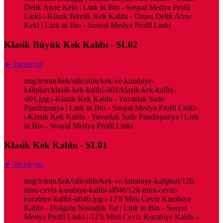
Delik Anne Keki | Link in Bio - Sosyal Medya Profil
Linki-|-Klasik Büyük Kek Kalıbı - Ortası Delik Anne
Keki | Link in Bio - Sosyal Medya Profil Linki
Klasik Büyük Kek Kalıbı - SL02
► İnceleyin
img/tr/min/link/silicolife/kek-ve-kurabiye-
kaliplari/klasik-kek-kalibi-sl01/klasik-kek-kalibi-
sl01.jpg-|-Klasik Kek Kalıbı - Yuvarlak Sade
Pandispanya | Link in Bio - Sosyal Medya Profil Linki-
|-Klasik Kek Kalıbı - Yuvarlak Sade Pandispanya | Link
in Bio - Sosyal Medya Profil Linki
Klasik Kek Kalıbı - SL01
► İnceleyin
img/tr/min/link/silicolife/kek-ve-kurabiye-kaliplari/12li-
mini-ceviz-kurabiye-kalibi-sl046/12li-mini-ceviz-
kurabiye-kalibi-sl046.jpg-|-12'li Mini Ceviz Kurabiye
Kalıbı - Dolgulu Nostaljik Tat | Link in Bio - Sosyal
Medya Profil Linki-|-12'li Mini Ceviz Kurabiye Kalıbı -