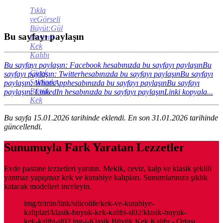
Tıkla
veGörseli
Büyüt:Gül
Bu sayfayı paylaşın
Desenli
Kek
Kalıbı
-
Bu sayfayı paylaşın: Facebook hesabınızda bu sayfayı paylaşın
Bu
Çiçek
sayfayı paylaşın: Twitterhesabınızda bu sayfayı paylaşın
Bu sayfayı
Şeklinde
paylaşın: WhatsApphesabınızda bu sayfayı paylaşın
Bu sayfayı
Büyük
paylaşın: LinkedIn hesabınızda bu sayfayı paylaşın
Linki kopyala...
Kek
Bu sayfa 15.01.2026 tarihinde eklendi. En son 31.01.2026 tarihinde
güncellendi.
Sunumuyla Fark Yaratan Lezzetler
Evde pastane lezzetleri yaratın. Mekik, ceviz, kalp ve klasik şekilli
yanmaz yapışmaz kek ve kurabiye kalıpları. Sunumlarınıza şıklık
katacak modelleri inceleyin.
img/tr/min/link/silicolife/kek-ve-kurabiye-
kaliplari/klasik-buyuk-kek-kalibi-sl02/klasik-buyuk-
kek-kalibi-sl02.jpg-|-Klasik Büyük Kek Kalıbı - Ortası