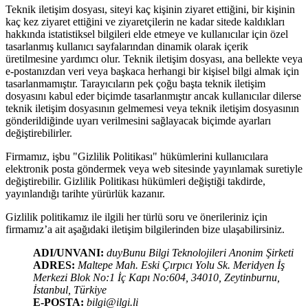
Teknik iletişim dosyası, siteyi kaç kişinin ziyaret ettiğini, bir kişinin
kaç kez ziyaret ettiğini ve ziyaretçilerin ne kadar sitede kaldıkları
hakkında istatistiksel bilgileri elde etmeye ve kullanıcılar için özel
tasarlanmış kullanıcı sayfalarından dinamik olarak içerik
üretilmesine yardımcı olur. Teknik iletişim dosyası, ana bellekte veya
e-postanızdan veri veya başkaca herhangi bir kişisel bilgi almak için
tasarlanmamıştır. Tarayıcıların pek çoğu başta teknik iletişim
dosyasını kabul eder biçimde tasarlanmıştır ancak kullanıcılar dilerse
teknik iletişim dosyasının gelmemesi veya teknik iletişim dosyasının
gönderildiğinde uyarı verilmesini sağlayacak biçimde ayarları
değiştirebilirler.
Firmamız, işbu "Gizlilik Politikası" hükümlerini kullanıcılara
elektronik posta göndermek veya web sitesinde yayınlamak suretiyle
değiştirebilir. Gizlilik Politikası hükümleri değiştiği takdirde,
yayınlandığı tarihte yürürlük kazanır.
Gizlilik politikamız ile ilgili her türlü soru ve önerileriniz için
firmamız’a ait aşağıdaki iletişim bilgilerinden bize ulaşabilirsiniz.
ADI/UNVANI:
duyBunu Bilgi Teknolojileri Anonim Şirketi
ADRES:
Maltepe Mah. Eski Çırpıcı Yolu Sk. Meridyen İş
Merkezi Blok No:1 İç Kapı No:604, 34010, Zeytinburnu,
İstanbul, Türkiye
E-POSTA:
bilgi@ilgi.li