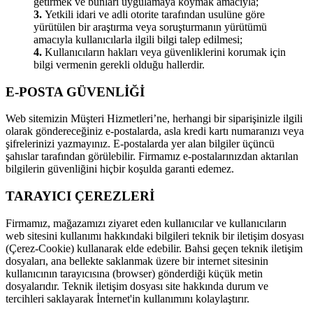
getirmek ve bunları uygulamaya koymak amacıyla;
3.
Yetkili idari ve adli otorite tarafından usulüne göre
yürütülen bir araştırma veya soruşturmanın yürütümü
amacıyla kullanıcılarla ilgili bilgi talep edilmesi;
4.
Kullanıcıların hakları veya güvenliklerini korumak için
bilgi vermenin gerekli olduğu hallerdir.
E-POSTA GÜVENLİĞİ
Web sitemizin Müşteri Hizmetleri’ne, herhangi bir siparişinizle ilgili
olarak göndereceğiniz e-postalarda, asla kredi kartı numaranızı veya
şifrelerinizi yazmayınız. E-postalarda yer alan bilgiler üçüncü
şahıslar tarafından görülebilir. Firmamız e-postalarınızdan aktarılan
bilgilerin güvenliğini hiçbir koşulda garanti edemez.
TARAYICI ÇEREZLERİ
Firmamız, mağazamızı ziyaret eden kullanıcılar ve kullanıcıların
web sitesini kullanımı hakkındaki bilgileri teknik bir iletişim dosyası
(Çerez-Cookie) kullanarak elde edebilir. Bahsi geçen teknik iletişim
dosyaları, ana bellekte saklanmak üzere bir internet sitesinin
kullanıcının tarayıcısına (browser) gönderdiği küçük metin
dosyalarıdır. Teknik iletişim dosyası site hakkında durum ve
tercihleri saklayarak İnternet'in kullanımını kolaylaştırır.