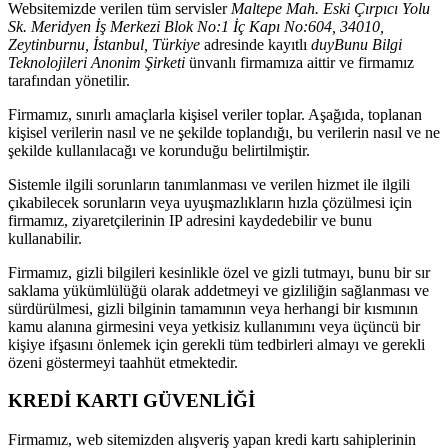
Websitemizde verilen tüm servisler
Maltepe Mah. Eski Çırpıcı Yolu
Sk. Meridyen İş Merkezi Blok No:1 İç Kapı No:604, 34010,
Zeytinburnu, İstanbul, Türkiye
adresinde kayıtlı
duyBunu Bilgi
Teknolojileri Anonim Şirketi
ünvanlı firmamıza aittir ve firmamız
tarafından yönetilir.
Firmamız, sınırlı amaçlarla kişisel veriler toplar. Aşağıda, toplanan
kişisel verilerin nasıl ve ne şekilde toplandığı, bu verilerin nasıl ve ne
şekilde kullanılacağı ve korunduğu belirtilmiştir.
Sistemle ilgili sorunların tanımlanması ve verilen hizmet ile ilgili
çıkabilecek sorunların veya uyuşmazlıkların hızla çözülmesi için
firmamız, ziyaretçilerinin IP adresini kaydedebilir ve bunu
kullanabilir.
Firmamız, gizli bilgileri kesinlikle özel ve gizli tutmayı, bunu bir sır
saklama yükümlülüğü olarak addetmeyi ve gizliliğin sağlanması ve
sürdürülmesi, gizli bilginin tamamının veya herhangi bir kısmının
kamu alanına girmesini veya yetkisiz kullanımını veya üçüncü bir
kişiye ifşasını önlemek için gerekli tüm tedbirleri almayı ve gerekli
özeni göstermeyi taahhüt etmektedir.
KREDİ KARTI GÜVENLİĞİ
Firmamız, web sitemizden alışveriş yapan kredi kartı sahiplerinin