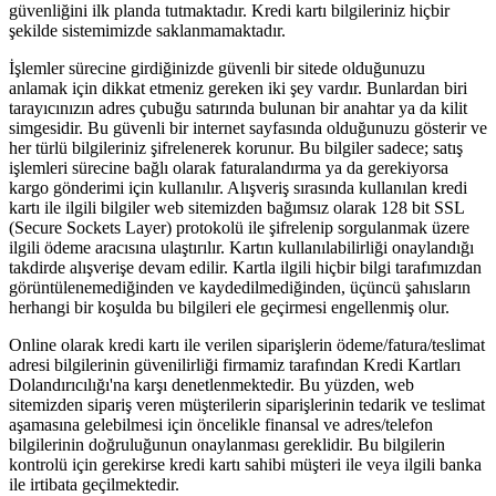
güvenliğini ilk planda tutmaktadır. Kredi kartı bilgileriniz hiçbir
şekilde sistemimizde saklanmamaktadır.
İşlemler sürecine girdiğinizde güvenli bir sitede olduğunuzu
anlamak için dikkat etmeniz gereken iki şey vardır. Bunlardan biri
tarayıcınızın adres çubuğu satırında bulunan bir anahtar ya da kilit
simgesidir. Bu güvenli bir internet sayfasında olduğunuzu gösterir ve
her türlü bilgileriniz şifrelenerek korunur. Bu bilgiler sadece; satış
işlemleri sürecine bağlı olarak faturalandırma ya da gerekiyorsa
kargo gönderimi için kullanılır. Alışveriş sırasında kullanılan kredi
kartı ile ilgili bilgiler web sitemizden bağımsız olarak 128 bit SSL
(Secure Sockets Layer) protokolü ile şifrelenip sorgulanmak üzere
ilgili ödeme aracısına ulaştırılır. Kartın kullanılabilirliği onaylandığı
takdirde alışverişe devam edilir. Kartla ilgili hiçbir bilgi tarafımızdan
görüntülenemediğinden ve kaydedilmediğinden, üçüncü şahısların
herhangi bir koşulda bu bilgileri ele geçirmesi engellenmiş olur.
Online olarak kredi kartı ile verilen siparişlerin ödeme/fatura/teslimat
adresi bilgilerinin güvenilirliği firmamiz tarafından Kredi Kartları
Dolandırıcılığı'na karşı denetlenmektedir. Bu yüzden, web
sitemizden sipariş veren müşterilerin siparişlerinin tedarik ve teslimat
aşamasına gelebilmesi için öncelikle finansal ve adres/telefon
bilgilerinin doğruluğunun onaylanması gereklidir. Bu bilgilerin
kontrolü için gerekirse kredi kartı sahibi müşteri ile veya ilgili banka
ile irtibata geçilmektedir.