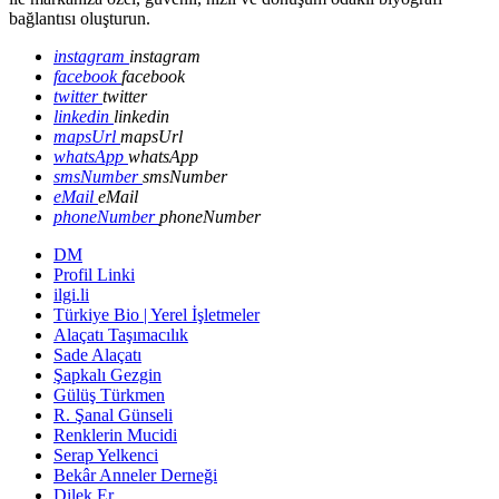
bağlantısı oluşturun.
instagram
instagram
facebook
facebook
twitter
twitter
linkedin
linkedin
mapsUrl
mapsUrl
whatsApp
whatsApp
smsNumber
smsNumber
eMail
eMail
phoneNumber
phoneNumber
DM
Profil Linki
ilgi.li
Türkiye Bio | Yerel İşletmeler
Alaçatı Taşımacılık
Sade Alaçatı
Şapkalı Gezgin
Gülüş Türkmen
R. Şanal Günseli
Renklerin Mucidi
Serap Yelkenci
Bekâr Anneler Derneği
Dilek Er