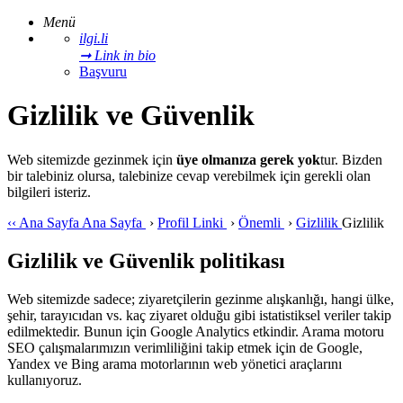
Menü
ilgi.li
➞ Link in bio
Başvuru
Gizlilik ve Güvenlik
Web sitemizde gezinmek için
üye olmanıza gerek yok
tur. Bizden
bir talebiniz olursa, talebinize cevap verebilmek için gerekli olan
bilgileri isteriz.
‹‹
Ana Sayfa
Ana Sayfa
›
Profil Linki
›
Önemli
›
Gizlilik
Gizlilik
Gizlilik ve Güvenlik politikası
Web sitemizde sadece; ziyaretçilerin gezinme alışkanlığı, hangi ülke,
şehir, tarayıcıdan vs. kaç ziyaret olduğu gibi istatistiksel veriler takip
edilmektedir. Bunun için Google Analytics etkindir. Arama motoru
SEO çalışmalarımızın verimliliğini takip etmek için de Google,
Yandex ve Bing arama motorlarının web yönetici araçlarını
kullanıyoruz.