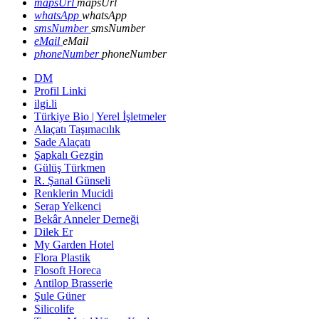
mapsUrl
mapsUrl
whatsApp
whatsApp
smsNumber
smsNumber
eMail
eMail
phoneNumber
phoneNumber
DM
Profil Linki
ilgi.li
Türkiye Bio | Yerel İşletmeler
Alaçatı Taşımacılık
Sade Alaçatı
Şapkalı Gezgin
Gülüş Türkmen
R. Şanal Günseli
Renklerin Mucidi
Serap Yelkenci
Bekâr Anneler Derneği
Dilek Er
My Garden Hotel
Flora Plastik
Flosoft Horeca
Antilop Brasserie
Şule Güner
Silicolife