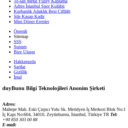
Te-san Metal Yüzey Kaplama
Adres İstanbul Spor Kulübü
Kurbanlık Adaklık Besi Çiftliği
Şile Kasap Kadir
Mini Döner Erenler
Önemli
Sitemap
SSS
Sunum
Bize Ulaşın
Hakkımızda
Şartlar
Gizlilik
İptal
duyBunu Bilgi Teknolojileri Anonim Şirketi
Adres:
Maltepe Mah. Eski Çırpıcı Yolu Sk. Meridyen İş Merkezi Blok No:1
İç Kapı No:604,
34010
,
Zeytinburnu, İstanbul
,
Türkiye
TR
Tel:
+90 850 303 00 88
E-mail: