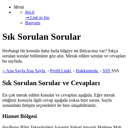
Menü
ilgi.li
➞ Link in bio
Başvuru
Sık Sorulan Sorular
Herhangi bir konuda daha fazla bilgiye mi ihtiyacınız var? Sıkça
sorulan sorular bölümüne göz atın. Merak edilen sorular ve cevapları
bu sayfada.
‹‹
Ana Sayfa
Ana Sayfa
›
Profil Linki
›
Hakkımızda
›
SSS
SSS
Sık Sorulan Sorular ve Cevapları
En çok merak edilen konular ve cevapları aşağıda. Eğer merak
ettiğiniz konuyla ilgili cevap aşağıda yoksa bize sorun. Sayfa
sonundaki iletişim seçenekleri ile bize ulaşabilirsiniz.
Hizmet Bölgesi
duyBunu Bilgi Teknolojileri Anonim Şirketi ünvanlı Maltepe Mah.