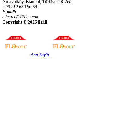
Arnavutköy, İstanbul
,
Türkiye
TR
Tel:
+90 212 659 80 54
E-mail:
eticaret@12den.com
Copyright ©
2026 ilgi.li
Ana Sayfa