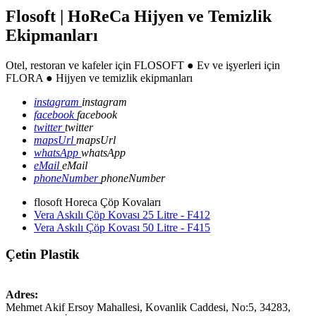
Flosoft | HoReCa Hijyen ve Temizlik
Ekipmanları
Otel, restoran ve kafeler için FLOSOFT ● Ev ve işyerleri için
FLORA ● Hijyen ve temizlik ekipmanları
instagram
instagram
facebook
facebook
twitter
twitter
mapsUrl
mapsUrl
whatsApp
whatsApp
eMail
eMail
phoneNumber
phoneNumber
flosoft Horeca Çöp Kovaları
Vera Askılı Çöp Kovası 25 Litre - F412
Vera Askılı Çöp Kovası 50 Litre - F415
Çetin Plastik
Adres:
Mehmet Akif Ersoy Mahallesi, Kovanlik Caddesi, No:5,
34283
,