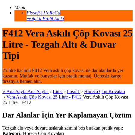
Menü
Flosoft | HoReCa
➞ ilgi.li Profil Linki
F412 Vera Askılı Çöp Kovası 25
Litre - Tezgah Altı & Duvar
Tipi
25 litre hacimli F412 Vera askılı çöp kovası ile dar alanlarda yer
kazanın. Mutfak ve banyolar için pratik montaj. Ücretsiz kargo
fırsatıyla hemen alın.
‹‹
Ana Sayfa
Ana Sayfa
›
Link
›
flosoft
›
Horeca Çöp Kovaları
›
Vera Askılı Çöp Kovası 25 Litre - F412
Vera Askılı Çöp Kovası
25 Litre - F412
Dar Alanlar İçin Yer Kaplamayan Çözüm
Tezgah altı veya duvara asılarak zemini boş bırakan pratik yapı:
Kategori:
Horeca Çöp Kovaları