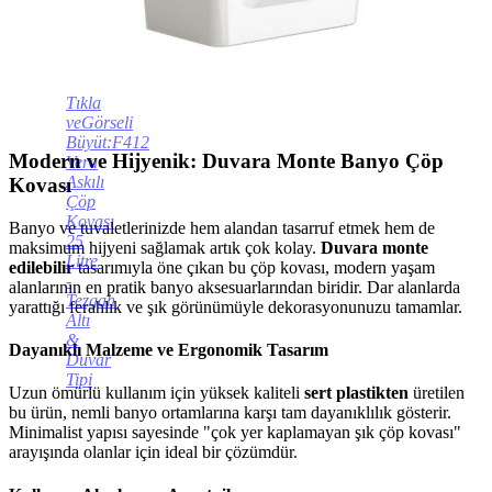
Tıkla
veGörseli
Büyüt:F412
Modern ve Hijyenik: Duvara Monte Banyo Çöp
Vera
Askılı
Kovası
Çöp
Kovası
Banyo ve tuvaletlerinizde hem alandan tasarruf etmek hem de
25
maksimum hijyeni sağlamak artık çok kolay.
Duvara monte
Litre
edilebilir
tasarımıyla öne çıkan bu çöp kovası, modern yaşam
-
alanlarının en pratik banyo aksesuarlarından biridir. Dar alanlarda
Tezgah
yarattığı ferahlık ve şık görünümüyle dekorasyonunuzu tamamlar.
Altı
&
Dayanıklı Malzeme ve Ergonomik Tasarım
Duvar
Tipi
Uzun ömürlü kullanım için yüksek kaliteli
sert plastikten
üretilen
bu ürün, nemli banyo ortamlarına karşı tam dayanıklılık gösterir.
Minimalist yapısı sayesinde "çok yer kaplamayan şık çöp kovası"
arayışında olanlar için ideal bir çözümdür.