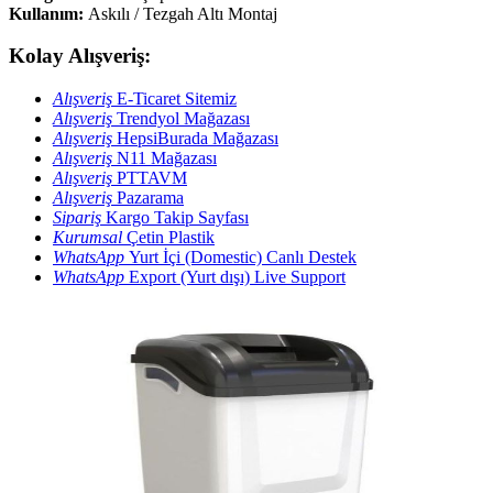
Kullanım:
Askılı / Tezgah Altı Montaj
Kolay Alışveriş:
Alışveriş
E-Ticaret Sitemiz
Alışveriş
Trendyol Mağazası
Alışveriş
HepsiBurada Mağazası
Alışveriş
N11 Mağazası
Alışveriş
PTTAVM
Alışveriş
Pazarama
Sipariş
Kargo Takip Sayfası
Kurumsal
Çetin Plastik
WhatsApp
Yurt İçi (Domestic) Canlı Destek
WhatsApp
Export (Yurt dışı) Live Support