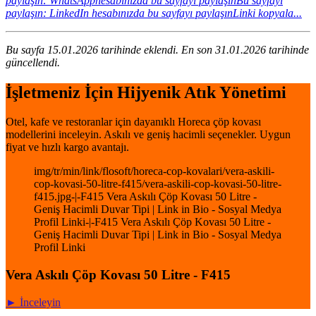
paylaşın: WhatsApphesabınızda bu sayfayı paylaşın
Bu sayfayı
paylaşın: LinkedIn hesabınızda bu sayfayı paylaşın
Linki kopyala...
Bu sayfa 15.01.2026 tarihinde eklendi. En son 31.01.2026 tarihinde
güncellendi.
İşletmeniz İçin Hijyenik Atık Yönetimi
Otel, kafe ve restoranlar için dayanıklı Horeca çöp kovası
modellerini inceleyin. Askılı ve geniş hacimli seçenekler. Uygun
fiyat ve hızlı kargo avantajı.
img/tr/min/link/flosoft/horeca-cop-kovalari/vera-askili-
cop-kovasi-50-litre-f415/vera-askili-cop-kovasi-50-litre-
f415.jpg-|-F415 Vera Askılı Çöp Kovası 50 Litre -
Geniş Hacimli Duvar Tipi | Link in Bio - Sosyal Medya
Profil Linki-|-F415 Vera Askılı Çöp Kovası 50 Litre -
Geniş Hacimli Duvar Tipi | Link in Bio - Sosyal Medya
Profil Linki
Vera Askılı Çöp Kovası 50 Litre - F415
► İnceleyin