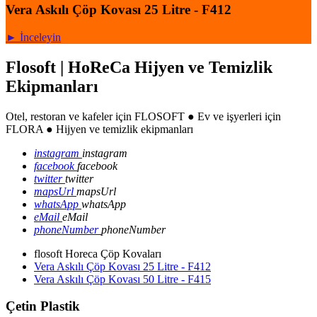
Vera Askılı Çöp Kovası 25 Litre - F412
► İnceleyin
Flosoft | HoReCa Hijyen ve Temizlik
Ekipmanları
Otel, restoran ve kafeler için FLOSOFT ● Ev ve işyerleri için
FLORA ● Hijyen ve temizlik ekipmanları
instagram
instagram
facebook
facebook
twitter
twitter
mapsUrl
mapsUrl
whatsApp
whatsApp
eMail
eMail
phoneNumber
phoneNumber
flosoft Horeca Çöp Kovaları
Vera Askılı Çöp Kovası 25 Litre - F412
Vera Askılı Çöp Kovası 50 Litre - F415
Çetin Plastik