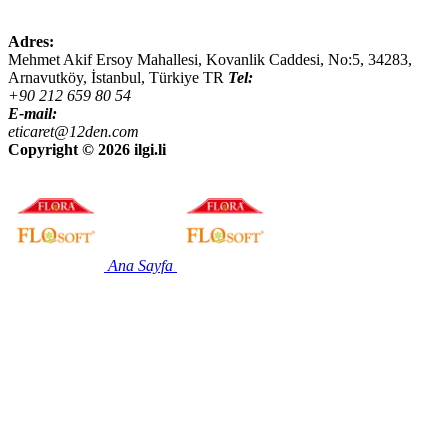
Adres:
Mehmet Akif Ersoy Mahallesi, Kovanlik Caddesi, No:5,
34283
,
Arnavutköy, İstanbul
,
Türkiye
TR
Tel:
+90 212 659 80 54
E-mail:
eticaret@12den.com
Copyright ©
2026 ilgi.li
Ana Sayfa