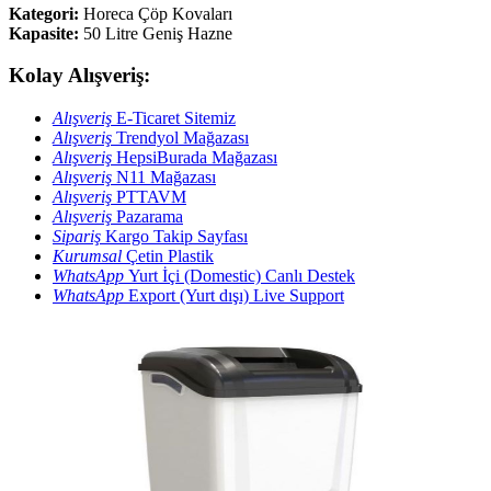
Kategori:
Horeca Çöp Kovaları
Kapasite:
50 Litre Geniş Hazne
Kolay Alışveriş:
Alışveriş
E-Ticaret Sitemiz
Alışveriş
Trendyol Mağazası
Alışveriş
HepsiBurada Mağazası
Alışveriş
N11 Mağazası
Alışveriş
PTTAVM
Alışveriş
Pazarama
Sipariş
Kargo Takip Sayfası
Kurumsal
Çetin Plastik
WhatsApp
Yurt İçi (Domestic) Canlı Destek
WhatsApp
Export (Yurt dışı) Live Support