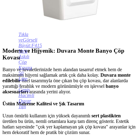
Tıkla
veGörseli
Büyüt:F415
Modern ve Hijyenik: Duvara Monte Banyo Çöp
Vera
Askılı
Kovası
Çöp
Kovası
Banyo ve tuvaletlerinizde hem alandan tasarruf etmek hem de
50
maksimum hijyeni sağlamak artık çok daha kolay.
Duvara monte
Litre
edilebilir
özel tasarımıyla öne çıkan bu çöp kovası, dar alanlarda
-
yarattığı ferahlık ve modern görünümüyle en işlevsel
banyo
Geniş
aksesuarları
arasında yerini alıyor.
Hacimli
Duvar
Üstün Malzeme Kalitesi ve Şık Tasarım
Tipi
Uzun ömürlü kullanım için yüksek dayanımlı
sert plastikten
üretilen bu ürün, nemli ortamlara karşı tam direnç gösterir. Estetik
hatları sayesinde "çok yer kaplamayan şık çöp kovası" arayanlar için
hem dekoratif hem de pratik bir çözüm sunar.