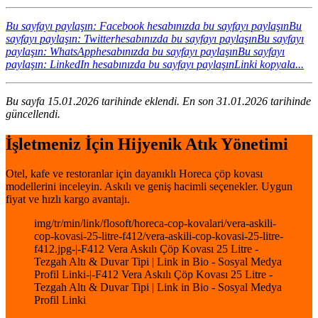
Bu sayfayı paylaşın: Facebook hesabınızda bu sayfayı paylaşın
Bu
sayfayı paylaşın: Twitterhesabınızda bu sayfayı paylaşın
Bu sayfayı
paylaşın: WhatsApphesabınızda bu sayfayı paylaşın
Bu sayfayı
paylaşın: LinkedIn hesabınızda bu sayfayı paylaşın
Linki kopyala...
Bu sayfa 15.01.2026 tarihinde eklendi. En son 31.01.2026 tarihinde
güncellendi.
İşletmeniz İçin Hijyenik Atık Yönetimi
Otel, kafe ve restoranlar için dayanıklı Horeca çöp kovası
modellerini inceleyin. Askılı ve geniş hacimli seçenekler. Uygun
fiyat ve hızlı kargo avantajı.
img/tr/min/link/flosoft/horeca-cop-kovalari/vera-askili-
cop-kovasi-25-litre-f412/vera-askili-cop-kovasi-25-litre-
f412.jpg-|-F412 Vera Askılı Çöp Kovası 25 Litre -
Tezgah Altı & Duvar Tipi | Link in Bio - Sosyal Medya
Profil Linki-|-F412 Vera Askılı Çöp Kovası 25 Litre -
Tezgah Altı & Duvar Tipi | Link in Bio - Sosyal Medya
Profil Linki