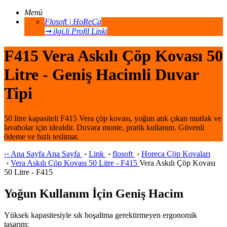
Menü
Flosoft | HoReCa
➞ ilgi.li Profil Linki
F415 Vera Askılı Çöp Kovası 50
Litre - Geniş Hacimli Duvar
Tipi
50 litre kapasiteli F415 Vera çöp kovası, yoğun atık çıkan mutfak ve
lavabolar için idealdir. Duvara monte, pratik kullanım. Güvenli
ödeme ve hızlı teslimat.
‹‹
Ana Sayfa
Ana Sayfa
›
Link
›
flosoft
›
Horeca Çöp Kovaları
›
Vera Askılı Çöp Kovası 50 Litre - F415
Vera Askılı Çöp Kovası
50 Litre - F415
Yoğun Kullanım İçin Geniş Hacim
Yüksek kapasitesiyle sık boşaltma gerektirmeyen ergonomik
tasarım: