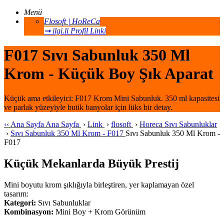
Menü
Flosoft | HoReCa
➞ ilgi.li Profil Linki
F017 Sıvı Sabunluk 350 Ml
Krom - Küçük Boy Şık Aparat
Küçük ama etkileyici: F017 Krom Mini Sabunluk. 350 ml kapasitesi
ve parlak yüzeyiyle butik banyolar için lüks bir detay.
‹‹
Ana Sayfa
Ana Sayfa
›
Link
›
flosoft
›
Horeca Sıvı Sabunluklar
›
Sıvı Sabunluk 350 Ml Krom - F017
Sıvı Sabunluk 350 Ml Krom -
F017
Küçük Mekanlarda Büyük Prestij
Mini boyutu krom şıklığıyla birleştiren, yer kaplamayan özel
tasarım:
Kategori:
Sıvı Sabunluklar
Kombinasyon:
Mini Boy + Krom Görünüm