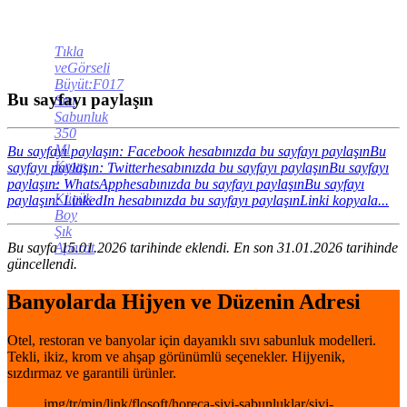
Tıkla
veGörseli
Büyüt:F017
Bu sayfayı paylaşın
Sıvı
Sabunluk
350
Ml
Bu sayfayı paylaşın: Facebook hesabınızda bu sayfayı paylaşın
Bu
Krom
sayfayı paylaşın: Twitterhesabınızda bu sayfayı paylaşın
Bu sayfayı
-
paylaşın: WhatsApphesabınızda bu sayfayı paylaşın
Bu sayfayı
Küçük
paylaşın: LinkedIn hesabınızda bu sayfayı paylaşın
Linki kopyala...
Boy
Şık
Bu sayfa 15.01.2026 tarihinde eklendi. En son 31.01.2026 tarihinde
Aparat
güncellendi.
Banyolarda Hijyen ve Düzenin Adresi
Otel, restoran ve banyolar için dayanıklı sıvı sabunluk modelleri.
Tekli, ikiz, krom ve ahşap görünümlü seçenekler. Hijyenik,
sızdırmaz ve garantili ürünler.
img/tr/min/link/flosoft/horeca-sivi-sabunluklar/sivi-