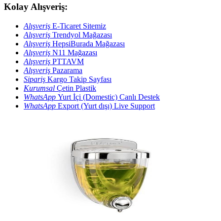
Kolay Alışveriş:
Alışveriş
E-Ticaret Sitemiz
Alışveriş
Trendyol Mağazası
Alışveriş
HepsiBurada Mağazası
Alışveriş
N11 Mağazası
Alışveriş
PTTAVM
Alışveriş
Pazarama
Sipariş
Kargo Takip Sayfası
Kurumsal
Çetin Plastik
WhatsApp
Yurt İçi (Domestic) Canlı Destek
WhatsApp
Export (Yurt dışı) Live Support