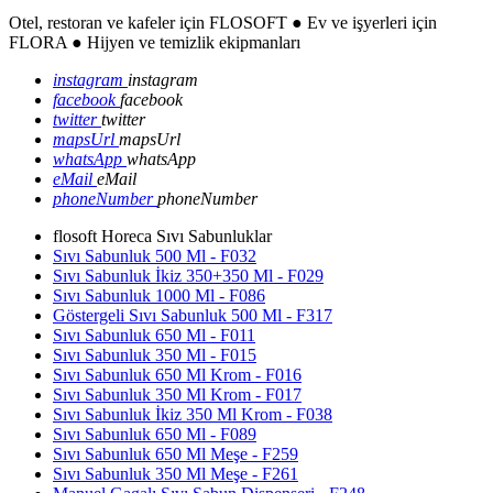
Otel, restoran ve kafeler için FLOSOFT ● Ev ve işyerleri için
FLORA ● Hijyen ve temizlik ekipmanları
instagram
instagram
facebook
facebook
twitter
twitter
mapsUrl
mapsUrl
whatsApp
whatsApp
eMail
eMail
phoneNumber
phoneNumber
flosoft Horeca Sıvı Sabunluklar
Sıvı Sabunluk 500 Ml - F032
Sıvı Sabunluk İkiz 350+350 Ml - F029
Sıvı Sabunluk 1000 Ml - F086
Göstergeli Sıvı Sabunluk 500 Ml - F317
Sıvı Sabunluk 650 Ml - F011
Sıvı Sabunluk 350 Ml - F015
Sıvı Sabunluk 650 Ml Krom - F016
Sıvı Sabunluk 350 Ml Krom - F017
Sıvı Sabunluk İkiz 350 Ml Krom - F038
Sıvı Sabunluk 650 Ml - F089
Sıvı Sabunluk 650 Ml Meşe - F259
Sıvı Sabunluk 350 Ml Meşe - F261