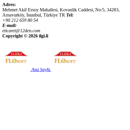
Adres:
Mehmet Akif Ersoy Mahallesi, Kovanlik Caddesi, No:5,
34283
,
Arnavutköy, İstanbul
,
Türkiye
TR
Tel:
+90 212 659 80 54
E-mail:
eticaret@12den.com
Copyright ©
2026 ilgi.li
Ana Sayfa