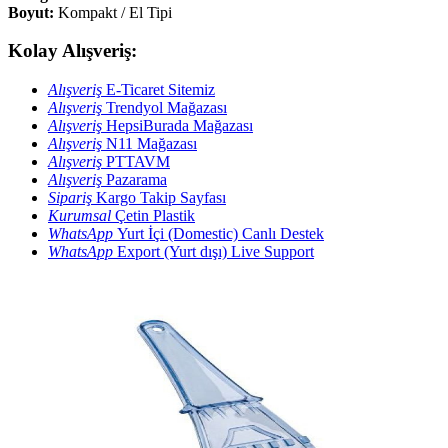
Boyut:
Kompakt / El Tipi
Kolay Alışveriş:
Alışveriş
E-Ticaret Sitemiz
Alışveriş
Trendyol Mağazası
Alışveriş
HepsiBurada Mağazası
Alışveriş
N11 Mağazası
Alışveriş
PTTAVM
Alışveriş
Pazarama
Sipariş
Kargo Takip Sayfası
Kurumsal
Çetin Plastik
WhatsApp
Yurt İçi (Domestic) Canlı Destek
WhatsApp
Export (Yurt dışı) Live Support