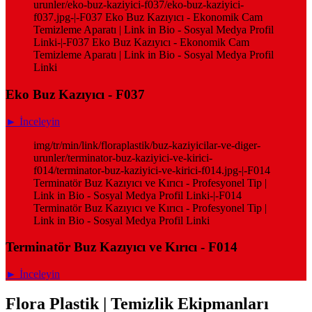
urunler/eko-buz-kaziyici-f037/eko-buz-kaziyici-
f037.jpg-|-F037 Eko Buz Kazıyıcı - Ekonomik Cam
Temizleme Aparatı | Link in Bio - Sosyal Medya Profil
Linki-|-F037 Eko Buz Kazıyıcı - Ekonomik Cam
Temizleme Aparatı | Link in Bio - Sosyal Medya Profil
Linki
Eko Buz Kazıyıcı - F037
► İnceleyin
img/tr/min/link/floraplastik/buz-kaziyicilar-ve-diger-
urunler/terminator-buz-kaziyici-ve-kirici-
f014/terminator-buz-kaziyici-ve-kirici-f014.jpg-|-F014
Terminatör Buz Kazıyıcı ve Kırıcı - Profesyonel Tip |
Link in Bio - Sosyal Medya Profil Linki-|-F014
Terminatör Buz Kazıyıcı ve Kırıcı - Profesyonel Tip |
Link in Bio - Sosyal Medya Profil Linki
Terminatör Buz Kazıyıcı ve Kırıcı - F014
► İnceleyin
Flora Plastik | Temizlik Ekipmanları