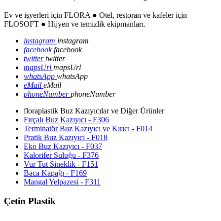
Ev ve işyerleri için FLORA ● Otel, restoran ve kafeler için
FLOSOFT ● Hijyen ve temizlik ekipmanları.
instagram
instagram
facebook
facebook
twitter
twitter
mapsUrl
mapsUrl
whatsApp
whatsApp
eMail
eMail
phoneNumber
phoneNumber
floraplastik Buz Kazıyıcılar ve Diğer Ürünler
Fırçalı Buz Kazıyıcı - F306
Terminatör Buz Kazıyıcı ve Kırıcı - F014
Pratik Buz Kazıyıcı - F018
Eko Buz Kazıyıcı - F037
Kalorifer Suluğu - F376
Vur Tut Sineklik - F151
Baca Kapağı - F169
Mangal Yelpazesi - F311
Çetin Plastik