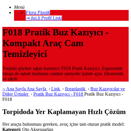
Menü
Flora Plastik
➞ ilgi.li Profil Linki
F018 Pratik Buz Kazıyıcı -
Kompakt Araç Cam
Temizleyici
Torpido gözüne sığan kurtarıcı: F018 Pratik Kazıyıcı. Ergonomik
tutuşu ile sabah buzlanan camları saniyeler içinde açın. Ekonomik
ve etkili.
‹‹
Ana Sayfa
Ana Sayfa
›
Link
›
floraplastik
›
Buz Kazıyıcılar ve
Diğer Ürünler
›
Pratik Buz Kazıyıcı - F018
Pratik Buz Kazıyıcı -
F018
Torpidoda Yer Kaplamayan Hızlı Çözüm
Her araçta bulunması gereken, avuç içine tam oturan pratik model:
Kategori:
Oto Aksesuarları