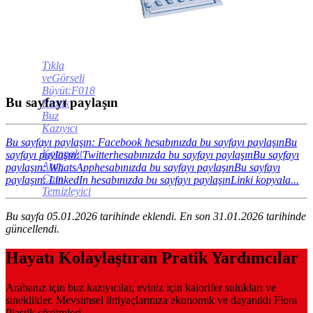
Tıkla
veGörseli
Büyüt:F018
Bu sayfayı paylaşın
Pratik
Buz
Kazıyıcı
-
Bu sayfayı paylaşın: Facebook hesabınızda bu sayfayı paylaşın
Bu
Kompakt
sayfayı paylaşın: Twitterhesabınızda bu sayfayı paylaşın
Bu sayfayı
Araç
paylaşın: WhatsApphesabınızda bu sayfayı paylaşın
Bu sayfayı
Cam
paylaşın: LinkedIn hesabınızda bu sayfayı paylaşın
Linki kopyala...
Temizleyici
Bu sayfa 05.01.2026 tarihinde eklendi. En son 31.01.2026 tarihinde
güncellendi.
Hayatı Kolaylaştıran Pratik Yardımcılar
Arabanız için buz kazıyıcılar, eviniz için kalorifer sulukları ve
sineklikler. Mevsimsel ihtiyaçlarınıza ekonomik ve dayanıklı Flora
Plastik çözümleri.