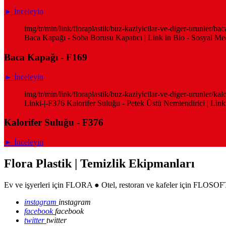
► İnceleyin
img/tr/min/link/floraplastik/buz-kaziyicilar-ve-diger-urunler/
Baca Kapağı - Soba Borusu Kapatıcı | Link in Bio - Sosyal Med
Baca Kapağı - F169
► İnceleyin
img/tr/min/link/floraplastik/buz-kaziyicilar-ve-diger-urunler/k
Linki-|-F376 Kalorifer Suluğu - Petek Üstü Nemlendirici | Link
Kalorifer Suluğu - F376
► İnceleyin
Flora Plastik | Temizlik Ekipmanları
Ev ve işyerleri için FLORA ● Otel, restoran ve kafeler için FLOSOFT
instagram
instagram
facebook
facebook
twitter
twitter