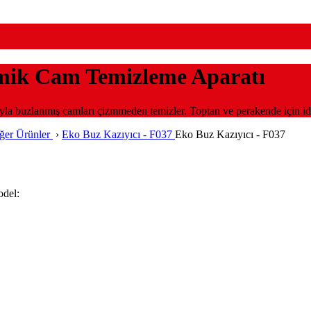
omik Cam Temizleme Aparatı
mıyla buzlanmış camları çizmmeden temizler. Toptan ve perakende için id
iğer Ürünler
›
Eko Buz Kazıyıcı - F037
Eko Buz Kazıyıcı - F037
odel: