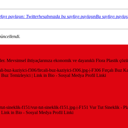
fayı paylaşın: Twitterhesabınızda bu sayfayı paylaşın
Bu sayfayı paylaş
üncellendi.
likler. Mevsimsel ihtiyaçlarınıza ekonomik ve dayanıklı Flora Plastik çözü
cali-buz-kaziyici-f306/fircali-buz-kaziyici-f306.jpg-|-F306 Fırçalı Buz K
e Buz Temizleyici | Link in Bio - Sosyal Medya Profil Linki
r-tut-sineklik-f151/vur-tut-sineklik-f151.jpg-|-F151 Vur Tut Sineklik - 
| Link in Bio - Sosyal Medya Profil Linki