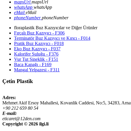
mapsUrl
mapsUrl
whatsApp
whatsApp
eMail
eMail
phoneNumber
phoneNumber
floraplastik Buz Kazıyıcılar ve Diğer Ürünler
Fırçalı Buz Kazıyıcı - F306
Terminatör Buz Kazıyıcı ve Kırıcı - F014
Pratik Buz Kazıyıcı - F018
Eko Buz Kazıyıcı - F037
Kalorifer Suluğu - F376
Vur Tut Sineklik - F151
Baca Kapağı - F169
Mangal Yelpazesi - F311
Çetin Plastik
Adres:
Mehmet Akif Ersoy Mahallesi, Kovanlik Caddesi, No:5,
34283
,
Arna
+90 212 659 80 54
E-mail:
eticaret@12den.com
Copyright ©
2026 ilgi.li