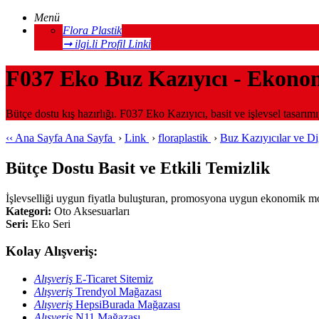
Menü
Flora Plastik
➞ ilgi.li Profil Linki
F037 Eko Buz Kazıyıcı - Ekon
Bütçe dostu kış hazırlığı. F037 Eko Kazıyıcı, basit ve işlevsel tasarı
‹‹
Ana Sayfa
Ana Sayfa
›
Link
›
floraplastik
›
Buz Kazıyıcılar ve D
Bütçe Dostu Basit ve Etkili Temizlik
İşlevselliği uygun fiyatla buluşturan, promosyona uygun ekonomik m
Kategori:
Oto Aksesuarları
Seri:
Eko Seri
Kolay Alışveriş:
Alışveriş
E-Ticaret Sitemiz
Alışveriş
Trendyol Mağazası
Alışveriş
HepsiBurada Mağazası
Alışveriş
N11 Mağazası