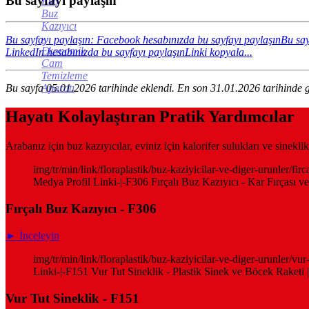
Bu sayfayı paylaşın
Eko
Buz
Kazıyıcı
-
Bu sayfayı paylaşın: Facebook hesabınızda bu sayfayı paylaşın
Bu say
Ekonomik
LinkedIn hesabınızda bu sayfayı paylaşın
Linki kopyala...
Cam
Temizleme
Bu sayfa 05.01.2026 tarihinde eklendi. En son 31.01.2026 tarihinde g
Aparatı
Hayatı Kolaylaştıran Pratik Yardımcılar
Arabanız için buz kazıyıcılar, eviniz için kalorifer sulukları ve sinek
img/tr/min/link/floraplastik/buz-kaziyicilar-ve-diger-urunler/fir
Medya Profil Linki-|-F306 Fırçalı Buz Kazıyıcı - Kar Fırçası v
Fırçalı Buz Kazıyıcı - F306
► İnceleyin
img/tr/min/link/floraplastik/buz-kaziyicilar-ve-diger-urunler/vu
Linki-|-F151 Vur Tut Sineklik - Plastik Sinek ve Böcek Raketi 
Vur Tut Sineklik - F151