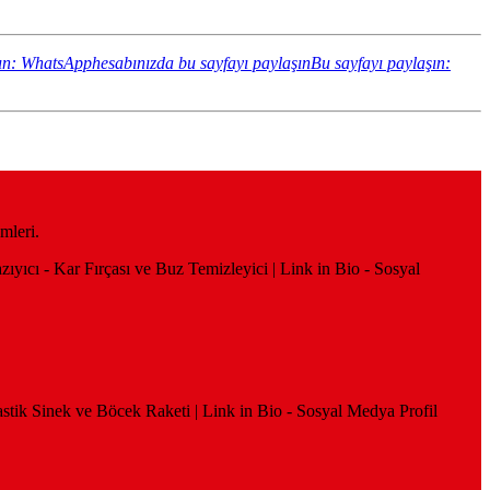
ın: WhatsApphesabınızda bu sayfayı paylaşın
Bu sayfayı paylaşın:
mleri.
azıyıcı - Kar Fırçası ve Buz Temizleyici | Link in Bio - Sosyal
Plastik Sinek ve Böcek Raketi | Link in Bio - Sosyal Medya Profil