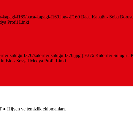
baca-kapagi-f169/baca-kapagi-f169.jpg-|-F169 Baca Kapağı - Soba Borusu
ya Profil Linki
alorifer-sulugu-f376/kalorifer-sulugu-f376.jpg-|-F376 Kalorifer Suluğu -
 in Bio - Sosyal Medya Profil Linki
 ● Hijyen ve temizlik ekipmanları.