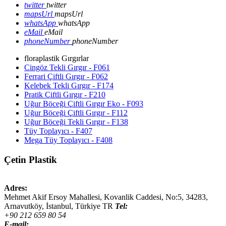
twitter
twitter
mapsUrl
mapsUrl
whatsApp
whatsApp
eMail
eMail
phoneNumber
phoneNumber
floraplastik Gırgırlar
Cingöz Tekli Gırgır - F061
Ferrari Çiftli Gırgır - F062
Kelebek Tekli Gırgır - F174
Pratik Çiftli Gırgır - F210
Uğur Böceği Çiftli Gırgır Eko - F093
Uğur Böceği Çiftli Gırgır - F112
Uğur Böceği Tekli Gırgır - F138
Tüy Toplayıcı - F407
Mega Tüy Toplayıcı - F408
Çetin Plastik
Adres:
Mehmet Akif Ersoy Mahallesi, Kovanlik Caddesi, No:5,
34283
,
Arnavutköy, İstanbul
,
Türkiye
TR
Tel:
+90 212 659 80 54
E-mail: