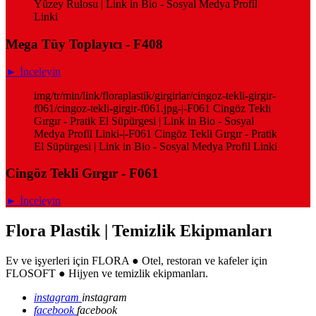
Yüzey Rulosu | Link in Bio - Sosyal Medya Profil
Linki
Mega Tüy Toplayıcı - F408
► İnceleyin
img/tr/min/link/floraplastik/girgirlar/cingoz-tekli-girgir-
f061/cingoz-tekli-girgir-f061.jpg-|-F061 Cingöz Tekli
Gırgır - Pratik El Süpürgesi | Link in Bio - Sosyal
Medya Profil Linki-|-F061 Cingöz Tekli Gırgır - Pratik
El Süpürgesi | Link in Bio - Sosyal Medya Profil Linki
Cingöz Tekli Gırgır - F061
► İnceleyin
Flora Plastik | Temizlik Ekipmanları
Ev ve işyerleri için FLORA ● Otel, restoran ve kafeler için
FLOSOFT ● Hijyen ve temizlik ekipmanları.
instagram
instagram
facebook
facebook