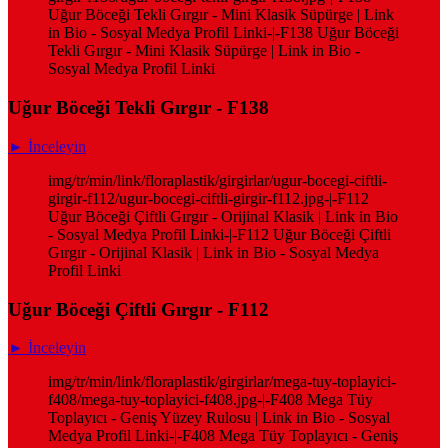
Uğur Böceği Tekli Gırgır - Mini Klasik Süpürge | Link
in Bio - Sosyal Medya Profil Linki-|-F138 Uğur Böceği
Tekli Gırgır - Mini Klasik Süpürge | Link in Bio -
Sosyal Medya Profil Linki
Uğur Böceği Tekli Gırgır - F138
► İnceleyin
img/tr/min/link/floraplastik/girgirlar/ugur-bocegi-ciftli-
girgir-f112/ugur-bocegi-ciftli-girgir-f112.jpg-|-F112
Uğur Böceği Çiftli Gırgır - Orijinal Klasik | Link in Bio
- Sosyal Medya Profil Linki-|-F112 Uğur Böceği Çiftli
Gırgır - Orijinal Klasik | Link in Bio - Sosyal Medya
Profil Linki
Uğur Böceği Çiftli Gırgır - F112
► İnceleyin
img/tr/min/link/floraplastik/girgirlar/mega-tuy-toplayici-
f408/mega-tuy-toplayici-f408.jpg-|-F408 Mega Tüy
Toplayıcı - Geniş Yüzey Rulosu | Link in Bio - Sosyal
Medya Profil Linki-|-F408 Mega Tüy Toplayıcı - Geniş