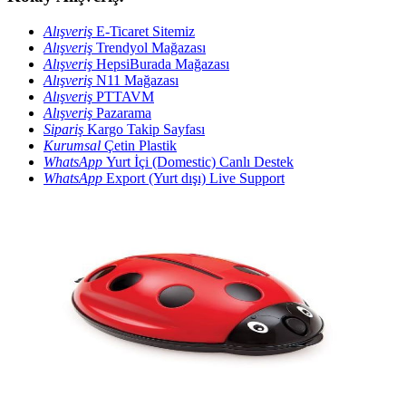
Alışveriş
E-Ticaret Sitemiz
Alışveriş
Trendyol Mağazası
Alışveriş
HepsiBurada Mağazası
Alışveriş
N11 Mağazası
Alışveriş
PTTAVM
Alışveriş
Pazarama
Sipariş
Kargo Takip Sayfası
Kurumsal
Çetin Plastik
WhatsApp
Yurt İçi (Domestic) Canlı Destek
WhatsApp
Export (Yurt dışı) Live Support