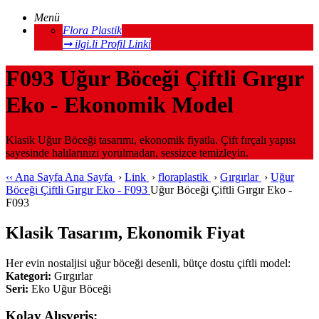
Menü
Flora Plastik
➞ ilgi.li Profil Linki
F093 Uğur Böceği Çiftli Gırgır
Eko - Ekonomik Model
Klasik Uğur Böceği tasarımı, ekonomik fiyatla. Çift fırçalı yapısı
sayesinde halılarınızı yorulmadan, sessizce temizleyin.
‹‹
Ana Sayfa
Ana Sayfa
›
Link
›
floraplastik
›
Gırgırlar
›
Uğur
Böceği Çiftli Gırgır Eko - F093
Uğur Böceği Çiftli Gırgır Eko -
F093
Klasik Tasarım, Ekonomik Fiyat
Her evin nostaljisi uğur böceği desenli, bütçe dostu çiftli model:
Kategori:
Gırgırlar
Seri:
Eko Uğur Böceği
Kolay Alışveriş: