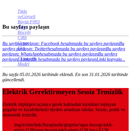
Tıkla
veGörseli
Büyüt:F093
Bu sayfayı paylaşın
Uğur
Böceği
Çiftli
Gırgır
Bu sayfayı paylaşın: Facebook hesabınızda bu sayfayı paylaşın
Bu
Eko
sayfayı paylaşın: Twitterhesabınızda bu sayfayı paylaşın
Bu sayfayı
-
paylaşın: WhatsApphesabınızda bu sayfayı paylaşın
Bu sayfayı
Ekonomik
paylaşın: LinkedIn hesabınızda bu sayfayı paylaşın
Linki kopyala...
Model
Bu sayfa 05.01.2026 tarihinde eklendi. En son 31.01.2026 tarihinde
güncellendi.
Elektrik Gerektirmeyen Sessiz Temizlik
Elektrik süpürgesi açmaya gerek kalmadan kırıntıları toplayan
gırgırlar ve kıyafetlerinizi tüyden arındıran rulolar. Sessiz, pratik ve
ekonomik temizlik.
img/tr/min/link/floraplastik/girgirlar/ugur-bocegi-tekli-
girgir-f138/ugur-bocegi-tekli-girgir-f138.jpg-|-F138