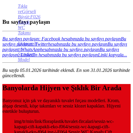
Tıkla
veGörseli
Büyüt:F026
Bu sayfayı paylaşın
Klasik
WC
Takımı
-
Bu sayfayı paylaşın: Facebook hesabınızda bu sayfayı paylaşın
Bu
Ekonomik
sayfayı paylaşın: Twitterhesabınızda bu sayfayı paylaşın
Bu sayfayı
ve
paylaşın: WhatsApphesabınızda bu sayfayı paylaşın
Bu sayfayı
Standart
paylaşın: LinkedIn hesabınızda bu sayfayı paylaşın
Linki kopyala...
Model
Bu sayfa 05.01.2026 tarihinde eklendi. En son 31.01.2026 tarihinde
güncellendi.
Banyolarda Hijyen ve Şıklık Bir Arada
Banyonuz için şık ve dayanıklı tuvalet fırçası modelleri. Krom,
ahşap desenli, köşe takımları ve sessiz klozet kapakları. Hijyeni
estetikle buluşturun.
img/tr/min/link/floraplastik/tuvalet-fircalari/sessiz-wc-
kapagi-cift-kapakli-eko-f064/sessiz-wc-kapagi-cift-
kapakli-eko-f064.jpg-|-F064 Sessiz WC Kapağı Çift