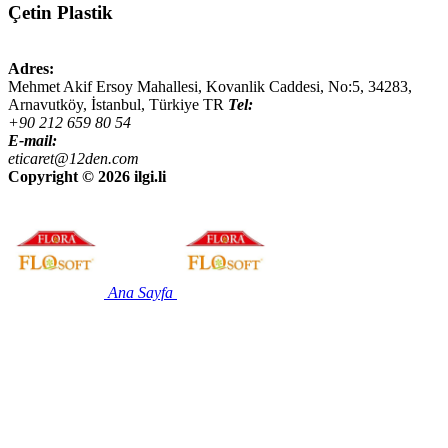
Çetin Plastik
Adres:
Mehmet Akif Ersoy Mahallesi, Kovanlik Caddesi, No:5,
34283
,
Arnavutköy, İstanbul
,
Türkiye
TR
Tel:
+90 212 659 80 54
E-mail:
eticaret@12den.com
Copyright ©
2026 ilgi.li
Ana Sayfa