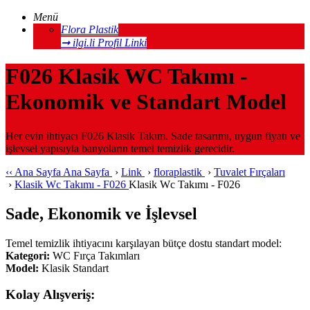
Menü
Flora Plastik
➞ ilgi.li Profil Linki
F026 Klasik WC Takımı -
Ekonomik ve Standart Model
Her evin ihtiyacı F026 Klasik Takım. Sade tasarımı, uygun fiyatı ve
işlevsel yapısıyla banyoların temel temizlik gerecidir.
‹‹
Ana Sayfa
Ana Sayfa
›
Link
›
floraplastik
›
Tuvalet Fırçaları
›
Klasik Wc Takımı - F026
Klasik Wc Takımı - F026
Sade, Ekonomik ve İşlevsel
Temel temizlik ihtiyacını karşılayan bütçe dostu standart model:
Kategori:
WC Fırça Takımları
Model:
Klasik Standart
Kolay Alışveriş: