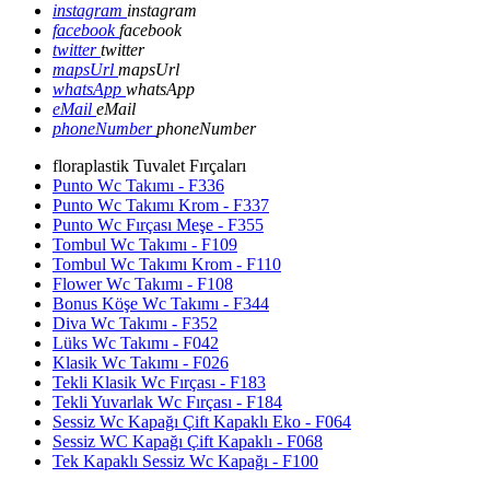
instagram
instagram
facebook
facebook
twitter
twitter
mapsUrl
mapsUrl
whatsApp
whatsApp
eMail
eMail
phoneNumber
phoneNumber
floraplastik Tuvalet Fırçaları
Punto Wc Takımı - F336
Punto Wc Takımı Krom - F337
Punto Wc Fırçası Meşe - F355
Tombul Wc Takımı - F109
Tombul Wc Takımı Krom - F110
Flower Wc Takımı - F108
Bonus Köşe Wc Takımı - F344
Diva Wc Takımı - F352
Lüks Wc Takımı - F042
Klasik Wc Takımı - F026
Tekli Klasik Wc Fırçası - F183
Tekli Yuvarlak Wc Fırçası - F184
Sessiz Wc Kapağı Çift Kapaklı Eko - F064
Sessiz WC Kapağı Çift Kapaklı - F068
Tek Kapaklı Sessiz Wc Kapağı - F100