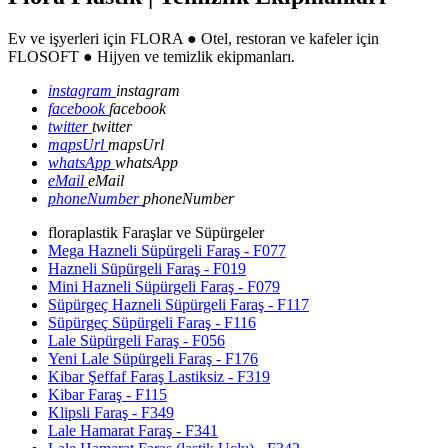
Ev ve işyerleri için FLORA ● Otel, restoran ve kafeler için
FLOSOFT ● Hijyen ve temizlik ekipmanları.
instagram
instagram
facebook
facebook
twitter
twitter
mapsUrl
mapsUrl
whatsApp
whatsApp
eMail
eMail
phoneNumber
phoneNumber
floraplastik Faraşlar ve Süpürgeler
Mega Hazneli Süpürgeli Faraş - F077
Hazneli Süpürgeli Faraş - F019
Mini Hazneli Süpürgeli Faraş - F079
Süpürgeç Hazneli Süpürgeli Faraş - F117
Süpürgeç Süpürgeli Faraş - F116
Lale Süpürgeli Faraş - F056
Yeni Lale Süpürgeli Faraş - F176
Kibar Şeffaf Faraş Lastiksiz - F319
Kibar Faraş - F115
Klipsli Faraş - F349
Lale Hamarat Faraş - F341