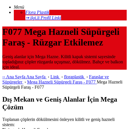
Menü
Flora Plastik
➞ ilgi.li Profil Linki
F077 Mega Hazneli Süpürgeli
Faraş - Rüzgar Etkilemez
Geniş alanlar için Mega Hazne. Kilitli kapak sistemi sayesinde
topladığınız çöpler rüzgarda uçuşmaz, dökülmez. Bahçe ve balkon
için ideal.
‹‹
Ana Sayfa
Ana Sayfa
›
Link
›
floraplastik
›
Faraşlar ve
Süpürgeler
›
Mega Hazneli Süpürgeli Faraş - F077
Mega Hazneli
Süpürgeli Faraş - F077
Dış Mekan ve Geniş Alanlar İçin Mega
Çözüm
Toplanan çöplerin dökülmesini önleyen kilitli ve geniş hazneli
sistem: