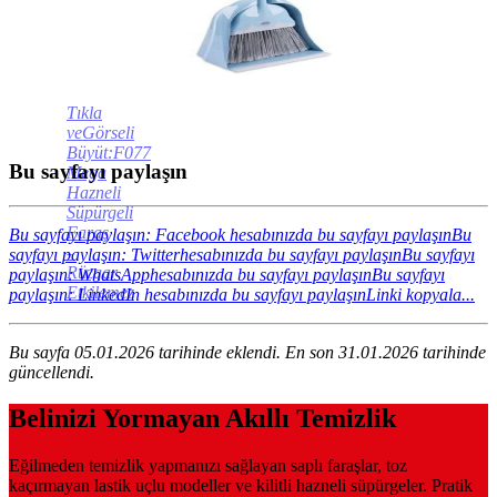
Tıkla
veGörseli
Büyüt:F077
Bu sayfayı paylaşın
Mega
Hazneli
Süpürgeli
Faraş
Bu sayfayı paylaşın: Facebook hesabınızda bu sayfayı paylaşın
Bu
-
sayfayı paylaşın: Twitterhesabınızda bu sayfayı paylaşın
Bu sayfayı
Rüzgar
paylaşın: WhatsApphesabınızda bu sayfayı paylaşın
Bu sayfayı
Etkilemez
paylaşın: LinkedIn hesabınızda bu sayfayı paylaşın
Linki kopyala...
Bu sayfa 05.01.2026 tarihinde eklendi. En son 31.01.2026 tarihinde
güncellendi.
Belinizi Yormayan Akıllı Temizlik
Eğilmeden temizlik yapmanızı sağlayan saplı faraşlar, toz
kaçırmayan lastik uçlu modeller ve kilitli hazneli süpürgeler. Pratik