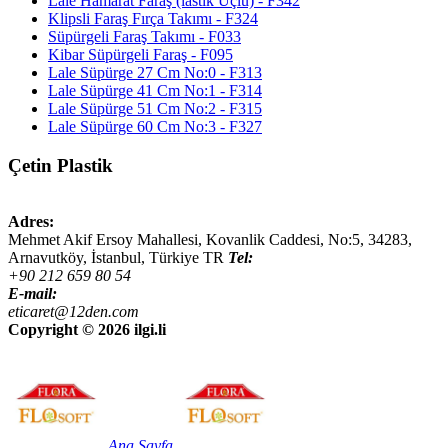
Lale Hamarat Faraş (lastik Uçlu) - F342
Klipsli Faraş Fırça Takımı - F324
Süpürgeli Faraş Takımı - F033
Kibar Süpürgeli Faraş - F095
Lale Süpürge 27 Cm No:0 - F313
Lale Süpürge 41 Cm No:1 - F314
Lale Süpürge 51 Cm No:2 - F315
Lale Süpürge 60 Cm No:3 - F327
Çetin Plastik
Adres:
Mehmet Akif Ersoy Mahallesi, Kovanlik Caddesi, No:5,
34283
,
Arnavutköy, İstanbul
,
Türkiye
TR
Tel:
+90 212 659 80 54
E-mail:
eticaret@12den.com
Copyright ©
2026 ilgi.li
Ana Sayfa