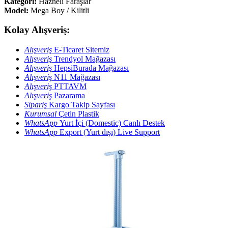
Kategori:
Hazneli Faraşlar
Model:
Mega Boy / Kilitli
Kolay Alışveriş:
Alışveriş
E-Ticaret Sitemiz
Alışveriş
Trendyol Mağazası
Alışveriş
HepsiBurada Mağazası
Alışveriş
N11 Mağazası
Alışveriş
PTTAVM
Alışveriş
Pazarama
Sipariş
Kargo Takip Sayfası
Kurumsal
Çetin Plastik
WhatsApp
Yurt İçi (Domestic) Canlı Destek
WhatsApp
Export (Yurt dışı) Live Support