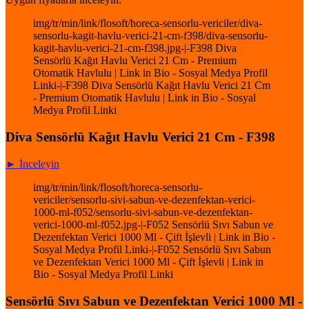
img/tr/min/link/flosoft/horeca-sensorlu-vericiler/diva-
sensorlu-kagit-havlu-verici-21-cm-f398/diva-sensorlu-
kagit-havlu-verici-21-cm-f398.jpg-|-F398 Diva
Sensörlü Kağıt Havlu Verici 21 Cm - Premium
Otomatik Havlulu | Link in Bio - Sosyal Medya Profil
Linki-|-F398 Diva Sensörlü Kağıt Havlu Verici 21 Cm
- Premium Otomatik Havlulu | Link in Bio - Sosyal
Medya Profil Linki
Diva Sensörlü Kağıt Havlu Verici 21 Cm - F398
► İnceleyin
img/tr/min/link/flosoft/horeca-sensorlu-
vericiler/sensorlu-sivi-sabun-ve-dezenfektan-verici-
1000-ml-f052/sensorlu-sivi-sabun-ve-dezenfektan-
verici-1000-ml-f052.jpg-|-F052 Sensörlü Sıvı Sabun ve
Dezenfektan Verici 1000 Ml - Çift İşlevli | Link in Bio -
Sosyal Medya Profil Linki-|-F052 Sensörlü Sıvı Sabun
ve Dezenfektan Verici 1000 Ml - Çift İşlevli | Link in
Bio - Sosyal Medya Profil Linki
Sensörlü Sıvı Sabun ve Dezenfektan Verici 1000 Ml -