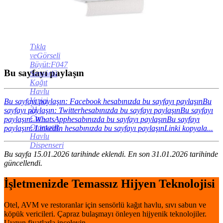
Tıkla
veGörseli
Büyüt:F047
Bu sayfayı paylaşın
Sensörlü
Kağıt
Havlu
Verici
Bu sayfayı paylaşın: Facebook hesabınızda bu sayfayı paylaşın
Bu
21
sayfayı paylaşın: Twitterhesabınızda bu sayfayı paylaşın
Bu sayfayı
Cm -
paylaşın: WhatsApphesabınızda bu sayfayı paylaşın
Bu sayfayı
Otomatik
paylaşın: LinkedIn hesabınızda bu sayfayı paylaşın
Linki kopyala...
Havlu
Dispenseri
Bu sayfa 15.01.2026 tarihinde eklendi. En son 31.01.2026 tarihinde
güncellendi.
İşletmenizde Temassız Hijyen Teknolojisi
Otel, AVM ve restoranlar için sensörlü kağıt havlu, sıvı sabun ve
köpük vericileri. Çapraz bulaşmayı önleyen hijyenik teknolojiler.
Uygun fiyatlarla inceleyin.