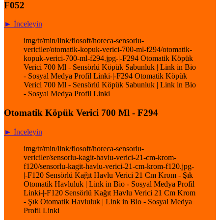
F052
► İnceleyin
img/tr/min/link/flosoft/horeca-sensorlu-
vericiler/otomatik-kopuk-verici-700-ml-f294/otomatik-
kopuk-verici-700-ml-f294.jpg-|-F294 Otomatik Köpük
Verici 700 Ml - Sensörlü Köpük Sabunluk | Link in Bio
- Sosyal Medya Profil Linki-|-F294 Otomatik Köpük
Verici 700 Ml - Sensörlü Köpük Sabunluk | Link in Bio
- Sosyal Medya Profil Linki
Otomatik Köpük Verici 700 Ml - F294
► İnceleyin
img/tr/min/link/flosoft/horeca-sensorlu-
vericiler/sensorlu-kagit-havlu-verici-21-cm-krom-
f120/sensorlu-kagit-havlu-verici-21-cm-krom-f120.jpg-
|-F120 Sensörlü Kağıt Havlu Verici 21 Cm Krom - Şık
Otomatik Havluluk | Link in Bio - Sosyal Medya Profil
Linki-|-F120 Sensörlü Kağıt Havlu Verici 21 Cm Krom
- Şık Otomatik Havluluk | Link in Bio - Sosyal Medya
Profil Linki