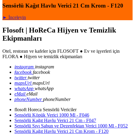
Sensörlü Kağıt Havlu Verici 21 Cm Krom - F120
► İnceleyin
Flosoft | HoReCa Hijyen ve Temizlik
Ekipmanları
Otel, restoran ve kafeler için FLOSOFT ● Ev ve işyerleri için
FLORA ● Hijyen ve temizlik ekipmanları
instagram
instagram
facebook
facebook
twitter
twitter
mapsUrl
mapsUrl
whatsApp
whatsApp
eMail
eMail
phoneNumber
phoneNumber
flosoft Horeca Sensörlü Vericiler
Sensörlü Köpük Verici 1000 Ml - F046
Sensörlü Kağıt Havlu Verici 21 Cm - F047
Sensörlü Sıvı Sabun ve Dezenfektan Verici 1000 Ml - F052
Sensörlü Kağıt Havlu Verici 21 Cm Krom - F120