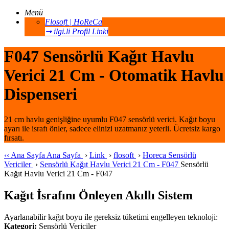
Menü
Flosoft | HoReCa
➞ ilgi.li Profil Linki
F047 Sensörlü Kağıt Havlu
Verici 21 Cm - Otomatik Havlu
Dispenseri
21 cm havlu genişliğine uyumlu F047 sensörlü verici. Kağıt boyu
ayarı ile israfı önler, sadece elinizi uzatmanız yeterli. Ücretsiz kargo
fırsatı.
‹‹
Ana Sayfa
Ana Sayfa
›
Link
›
flosoft
›
Horeca Sensörlü
Vericiler
›
Sensörlü Kağıt Havlu Verici 21 Cm - F047
Sensörlü
Kağıt Havlu Verici 21 Cm - F047
Kağıt İsrafını Önleyen Akıllı Sistem
Ayarlanabilir kağıt boyu ile gereksiz tüketimi engelleyen teknoloji:
Kategori:
Sensörlü Vericiler