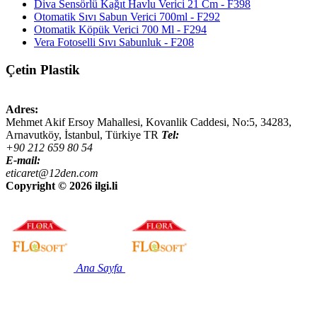
Diva Sensörlü Kağıt Havlu Verici 21 Cm - F398
Otomatik Sıvı Sabun Verici 700ml - F292
Otomatik Köpük Verici 700 Ml - F294
Vera Fotoselli Sıvı Sabunluk - F208
Çetin Plastik
Adres:
Mehmet Akif Ersoy Mahallesi, Kovanlik Caddesi, No:5,
34283
,
Arnavutköy, İstanbul
,
Türkiye
TR
Tel:
+90 212 659 80 54
E-mail:
eticaret@12den.com
Copyright ©
2026 ilgi.li
Ana Sayfa