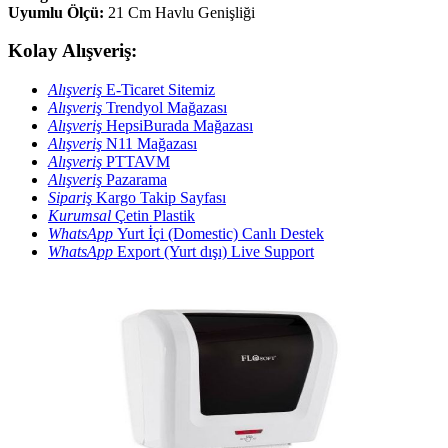
Uyumlu Ölçü:
21 Cm Havlu Genişliği
Kolay Alışveriş:
Alışveriş
E-Ticaret Sitemiz
Alışveriş
Trendyol Mağazası
Alışveriş
HepsiBurada Mağazası
Alışveriş
N11 Mağazası
Alışveriş
PTTAVM
Alışveriş
Pazarama
Sipariş
Kargo Takip Sayfası
Kurumsal
Çetin Plastik
WhatsApp
Yurt İçi (Domestic) Canlı Destek
WhatsApp
Export (Yurt dışı) Live Support