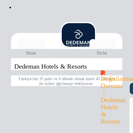
Hesap
Paylaş
Dedeman Hotels & Resorts
Türkiye'nin 35 şehri ve 6 ülkede olmak üzere 45 otelimiz
ile sizleri ağırlamayı bekliyoruz.
D
Bu
Re
öz
D
Re
h