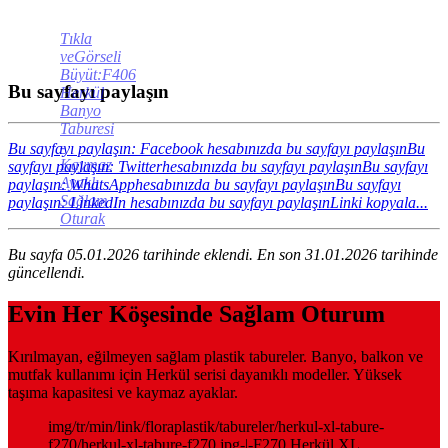
Tıkla
veGörseli
Büyüt:F406
Bu sayfayı paylaşın
Herkül
Banyo
Taburesi
-
Bu sayfayı paylaşın: Facebook hesabınızda bu sayfayı paylaşın
Bu
Kaymaz
sayfayı paylaşın: Twitterhesabınızda bu sayfayı paylaşın
Bu sayfayı
Ayaklı
paylaşın: WhatsApphesabınızda bu sayfayı paylaşın
Bu sayfayı
Sağlam
paylaşın: LinkedIn hesabınızda bu sayfayı paylaşın
Linki kopyala...
Oturak
Bu sayfa 05.01.2026 tarihinde eklendi. En son 31.01.2026 tarihinde
güncellendi.
Evin Her Köşesinde Sağlam Oturum
Kırılmayan, eğilmeyen sağlam plastik tabureler. Banyo, balkon ve
mutfak kullanımı için Herkül serisi dayanıklı modeller. Yüksek
taşıma kapasitesi ve kaymaz ayaklar.
img/tr/min/link/floraplastik/tabureler/herkul-xl-tabure-
f270/herkul-xl-tabure-f270.jpg-|-F270 Herkül XL