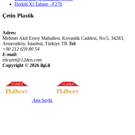
Herkül Xl Tabure - F270
Çetin Plastik
Adres:
Mehmet Akif Ersoy Mahallesi, Kovanlik Caddesi, No:5,
34283
,
Arnavutköy, İstanbul
,
Türkiye
TR
Tel:
+90 212 659 80 54
E-mail:
eticaret@12den.com
Copyright ©
2026 ilgi.li
Ana Sayfa