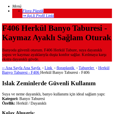
Menü
Flora Plastik
➞ ilgi.li Profil Linki
F406 Herkül Banyo Taburesi -
Kaymaz Ayaklı Sağlam Oturak
Banyoda güvenli oturum. F406 Herkül Tabure, suya dayanıklı
yapısı ve kaymaz ayaklarıyla duşta konfor sağlar. Kırılmaya karşı
ekstra dayanıklı gövde.
‹‹
Ana Sayfa
Ana Sayfa
›
Link
›
floraplastik
›
Tabureler
›
Herkül
Banyo Taburesi - F406
Herkül Banyo Taburesi - F406
Islak Zeminlerde Güvenli Kullanım
Suya ve neme dayanıklı, banyo kullanımı için ideal sağlam yapı:
Kategori:
Banyo Taburesi
Özellik:
Herkül / Dayanıklı
Kolay Alışveriş: