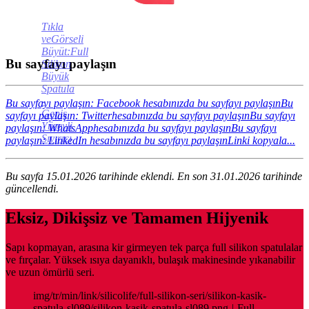
Tıkla
veGörseli
Büyüt:Full
Bu sayfayı paylaşın
Silikon
Büyük
Spatula
-
Bu sayfayı paylaşın: Facebook hesabınızda bu sayfayı paylaşın
Bu
Geniş
sayfayı paylaşın: Twitterhesabınızda bu sayfayı paylaşın
Bu sayfayı
Yüzeyli
paylaşın: WhatsApphesabınızda bu sayfayı paylaşın
Bu sayfayı
Sıyırıcı
paylaşın: LinkedIn hesabınızda bu sayfayı paylaşın
Linki kopyala...
Bu sayfa 15.01.2026 tarihinde eklendi. En son 31.01.2026 tarihinde
güncellendi.
Eksiz, Dikişsiz ve Tamamen Hijyenik
Sapı kopmayan, arasına kir girmeyen tek parça full silikon spatulalar
ve fırçalar. Yüksek ısıya dayanıklı, bulaşık makinesinde yıkanabilir
ve uzun ömürlü seri.
img/tr/min/link/silicolife/full-silikon-seri/silikon-kasik-
spatula-sl089/silikon-kasik-spatula-sl089.png-|-Full