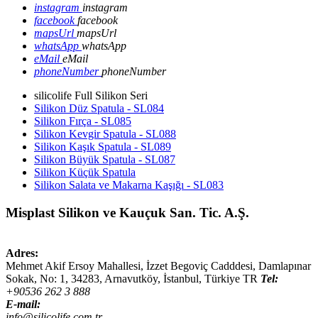
instagram
instagram
facebook
facebook
mapsUrl
mapsUrl
whatsApp
whatsApp
eMail
eMail
phoneNumber
phoneNumber
silicolife Full Silikon Seri
Silikon Düz Spatula - SL084
Silikon Fırça - SL085
Silikon Kevgir Spatula - SL088
Silikon Kaşık Spatula - SL089
Silikon Büyük Spatula - SL087
Silikon Küçük Spatula
Silikon Salata ve Makarna Kaşığı - SL083
Misplast Silikon ve Kauçuk San. Tic. A.Ş.
Adres:
Mehmet Akif Ersoy Mahallesi, İzzet Begoviç Cadddesi, Damlapınar
Sokak, No: 1,
34283
,
Arnavutköy, İstanbul
,
Türkiye
TR
Tel:
+90536 262 3 888
E-mail:
info@silicolife.com.tr