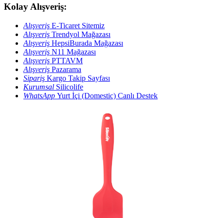
Kolay Alışveriş:
Alışveriş
E-Ticaret Sitemiz
Alışveriş
Trendyol Mağazası
Alışveriş
HepsiBurada Mağazası
Alışveriş
N11 Mağazası
Alışveriş
PTTAVM
Alışveriş
Pazarama
Sipariş
Kargo Takip Sayfası
Kurumsal
Silicolife
WhatsApp
Yurt İçi (Domestic) Canlı Destek