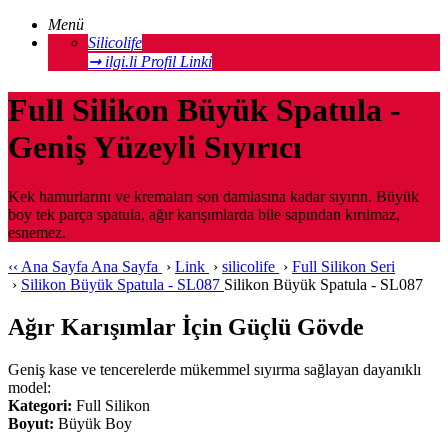
Menü
Silicolife
➞ ilgi.li Profil Linki
Full Silikon Büyük Spatula -
Geniş Yüzeyli Sıyırıcı
Kek hamurlarını ve kremaları son damlasına kadar sıyırın. Büyük
boy tek parça spatula, ağır karışımlarda bile sapından kırılmaz,
esnemez.
‹‹
Ana Sayfa
Ana Sayfa
›
Link
›
silicolife
›
Full Silikon Seri
›
Silikon Büyük Spatula - SL087
Silikon Büyük Spatula - SL087
Ağır Karışımlar İçin Güçlü Gövde
Geniş kase ve tencerelerde mükemmel sıyırma sağlayan dayanıklı
model:
Kategori:
Full Silikon
Boyut:
Büyük Boy