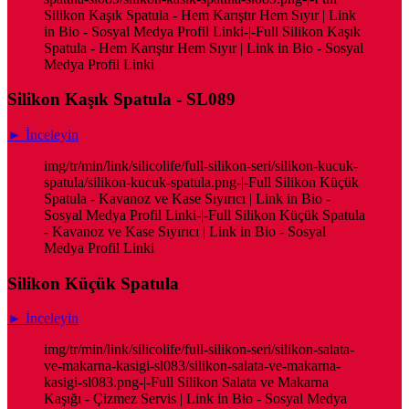
Silikon Kaşık Spatula - Hem Karıştır Hem Sıyır | Link
in Bio - Sosyal Medya Profil Linki-|-Full Silikon Kaşık
Spatula - Hem Karıştır Hem Sıyır | Link in Bio - Sosyal
Medya Profil Linki
Silikon Kaşık Spatula - SL089
► İnceleyin
img/tr/min/link/silicolife/full-silikon-seri/silikon-kucuk-
spatula/silikon-kucuk-spatula.png-|-Full Silikon Küçük
Spatula - Kavanoz ve Kase Sıyırıcı | Link in Bio -
Sosyal Medya Profil Linki-|-Full Silikon Küçük Spatula
- Kavanoz ve Kase Sıyırıcı | Link in Bio - Sosyal
Medya Profil Linki
Silikon Küçük Spatula
► İnceleyin
img/tr/min/link/silicolife/full-silikon-seri/silikon-salata-
ve-makarna-kasigi-sl083/silikon-salata-ve-makarna-
kasigi-sl083.png-|-Full Silikon Salata ve Makarna
Kaşığı - Çizmez Servis | Link in Bio - Sosyal Medya